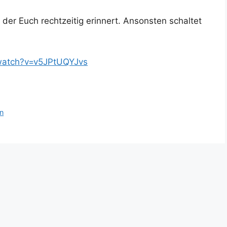
, der Euch recht­zei­tig erin­nert. Ansons­ten schal­tet
watch?v=v5JPtUQYJvs
n