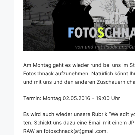
Am Mon­tag geht es wie­der rund bei uns im Stu­
Foto­schnack auf­zu­neh­men. Natür­lich könnt I
und mit uns und den ande­ren Zuschau­ern chat
Ter­min: Mon­tag 02.05.2016 - 19:00 Uhr
Es wird auch wie­der unse­re Rubrik “We edit yo
ten. Schickt uns dazu eine Email mit einem J
RAW an fotoschnack(at)gmail.com.