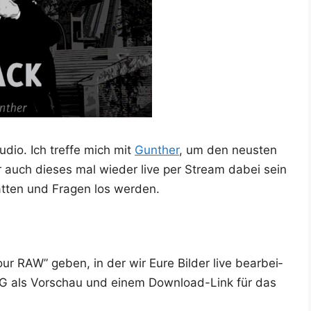
dio. Ich tref­fe mich mit
Gun­ther
, um den neus­ten
hr auch die­ses mal wie­der live per Stream dabei sein
­ten und Fra­gen los werden.
ur RAW” geben, in der wir Eure Bil­der live bear­bei­
PG als Vor­schau und einem Down­load-Link für das