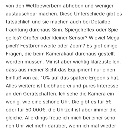
von den Wett­be­wer­bern abhe­ben und weni­ger
aus­tausch­bar machen. Die­se Unter­schie­de gibt es
tat­säch­lich und sie machen auch bei Detail­be­
trach­tung durch­aus Sinn. Spie­gel­re­flex oder Spie­
gel­los? Gro­ßer oder klei­ner Sen­sor? Wie­viel Mega­
pi­xel? Fest­brenn­wei­te oder Zoom? Es gibt eini­ge
Fra­gen, die beim Kame­ra­kauf durch­aus gestellt
wer­den müs­sen. Mir ist aber wich­tig klar­zu­stel­len,
dass aus mei­ner Sicht das Equip­ment nur einen
Ein­fluß von ca. 10% auf das spä­te­re Ergeb­nis hat.
Alles wei­te­re ist Lieb­ha­be­rei und pures Inter­es­se
an den Gerät­schaf­ten. Ich sehe die Kame­ra ein
wenig, wie eine schö­ne Uhr. Die gibt es für 5€
oder für 50.000€, die Uhr­zeit ist aber immer die
glei­che. Aller­dings freue ich mich bei einer schö­
nen Uhr viel mehr dar­über, wenn ich mal wie­der