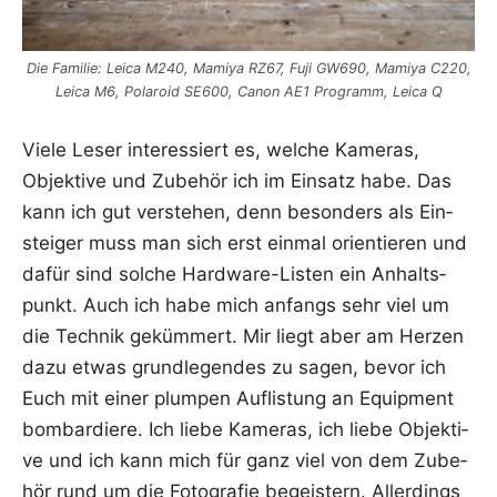
Die Fami­lie: Lei­ca M240, Mami­ya RZ67, Fuji GW690, Mami­ya C220,
Lei­ca M6, Pola­roid SE600, Canon AE1 Pro­gramm, Lei­ca Q
Vie­le Leser inter­es­siert es, wel­che Kame­ras,
Objek­ti­ve und Zube­hör ich im Ein­satz habe. Das
kann ich gut ver­ste­hen, denn beson­ders als Ein­
stei­ger muss man sich erst ein­mal ori­en­tie­ren und
dafür sind sol­che Hard­ware-Lis­ten ein Anhalts­
punkt. Auch ich habe mich anfangs sehr viel um
die Tech­nik geküm­mert. Mir liegt aber am Her­zen
dazu etwas grund­le­gen­des zu sagen, bevor ich
Euch mit einer plum­pen Auf­lis­tung an Equip­ment
bom­bar­die­re. Ich lie­be Kame­ras, ich lie­be Objek­ti­
ve und ich kann mich für ganz viel von dem Zube­
hör rund um die Foto­gra­fie begeis­tern. Aller­dings