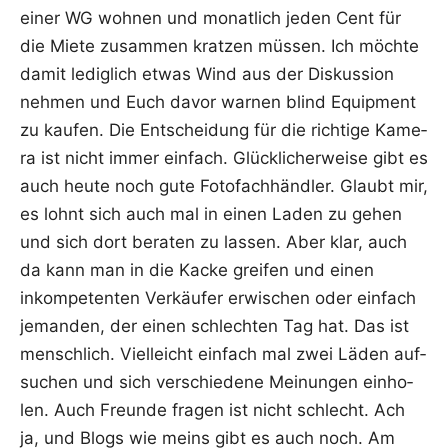
einer WG woh­nen und monat­lich jeden Cent für
die Mie­te zusam­men krat­zen müs­sen. Ich möch­te
damit ledig­lich etwas Wind aus der Dis­kus­si­on
neh­men und Euch davor war­nen blind Equip­ment
zu kau­fen. Die Ent­schei­dung für die rich­ti­ge Kame­
ra ist nicht immer ein­fach. Glück­li­cher­wei­se gibt es
auch heu­te noch gute Foto­fach­händ­ler. Glaubt mir,
es lohnt sich auch mal in einen Laden zu gehen
und sich dort bera­ten zu las­sen. Aber klar, auch
da kann man in die Kacke grei­fen und einen
inkom­pe­ten­ten Ver­käu­fer erwi­schen oder ein­fach
jeman­den, der einen schlech­ten Tag hat. Das ist
mensch­lich. Viel­leicht ein­fach mal zwei Läden auf­
su­chen und sich ver­schie­de­ne Mei­nun­gen ein­ho­
len. Auch Freun­de fra­gen ist nicht schlecht. Ach
ja, und Blogs wie meins gibt es auch noch. Am