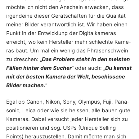
möch­te ich nicht den Anschein erwe­cken, dass
irgend­ei­ne die­ser Gerät­schaf­ten für die Qua­li­tät
mei­ner Bil­der ver­ant­wort­lich ist. Wir haben einen
Punkt in der Ent­wick­lung der Digi­tal­ka­me­ras
erreicht, wo kein Her­stel­ler mehr schlech­te Kame­
ras baut. Um mal ein wenig das Phra­sen­schwein
zu dre­schen: „
Das Pro­blem steht in den meis­ten
Fäl­len hin­ter dem Sucher
“ oder auch: „
Du kannst
mit der bes­ten Kame­ra der Welt, beschis­se­ne
Bil­der machen.
“
Egal ob Canon, Nikon, Sony, Olym­pus, Fuji, Pana­
so­nic, Lei­ca oder wie sie heis­sen, alle bau­en gute
Kame­ras. Dabei ver­sucht jeder Her­stel­ler sich zu
posi­tio­nie­ren und sog. USPs (Uni­que Sel­ling
Points) her­aus­zu­stel­len. Damit möch­te man sich