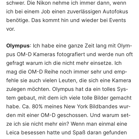
schwer. Die Nikon neh­me ich immer dann, wenn
ich bei einem Job einen zuver­läs­si­gen Auto­fo­kus
benö­ti­ge. Das kommt hin und wie­der bei Events
vor.
Olym­pus
: Ich habe eine gan­ze Zeit lang mit Olym­
pus OM-D Kame­ras foto­gra­fiert und wer­de nun oft
gefragt war­um ich die nicht mehr ein­set­ze. Ich
mag die OM-D Rei­he noch immer sehr und emp­
feh­le sie auch vie­len Leu­ten, die sich eine Kame­ra
zule­gen möch­ten. Olym­pus hat da ein tol­les Sys­
tem gebaut, mit dem ich vie­le tol­le Bil­der gemacht
habe. Ca. 80% mei­nes New York Bild­ban­des wur­
den mit einer OM-D geschos­sen. Und war­um set­
ze ich sie nicht mehr ein? Wenn man ein­mal eine
Lei­ca beses­sen hat­te und Spaß dar­an gefun­den