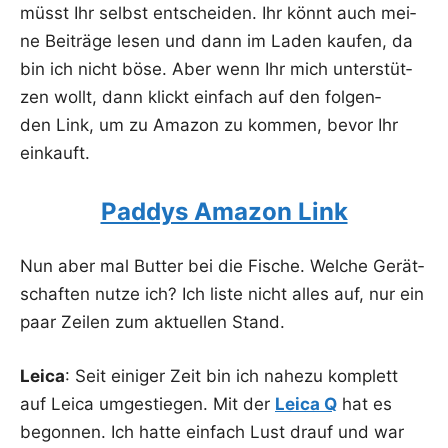
müsst Ihr selbst ent­schei­den. Ihr könnt auch mei­
ne Bei­trä­ge lesen und dann im Laden kau­fen, da
bin ich nicht böse. Aber wenn Ihr mich unter­stüt­
zen wollt, dann klickt ein­fach auf den fol­gen­
den Link, um zu Ama­zon zu kom­men, bevor Ihr
einkauft.
Paddys Amazon Link
Nun aber mal But­ter bei die Fische. Wel­che Gerät­
schaf­ten nut­ze ich? Ich lis­te nicht alles auf, nur ein
paar Zei­len zum aktu­el­len Stand.
Lei­ca
: Seit eini­ger Zeit bin ich nahe­zu kom­plett
auf Lei­ca umge­stie­gen. Mit der
Lei­ca Q
hat es
begon­nen. Ich hat­te ein­fach Lust drauf und war