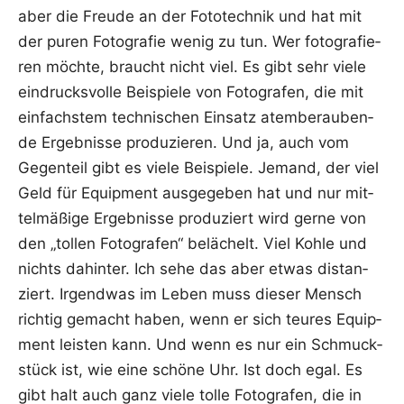
aber die Freu­de an der Foto­tech­nik und hat mit
der puren Foto­gra­fie wenig zu tun. Wer foto­gra­fie­
ren möch­te, braucht nicht viel. Es gibt sehr vie­le
ein­drucks­vol­le Bei­spie­le von Foto­gra­fen, die mit
ein­fachs­tem tech­ni­schen Ein­satz atem­be­rau­ben­
de Ergeb­nis­se pro­du­zie­ren. Und ja, auch vom
Gegen­teil gibt es vie­le Bei­spie­le. Jemand, der viel
Geld für Equip­ment aus­ge­ge­ben hat und nur mit­
tel­mä­ßi­ge Ergeb­nis­se pro­du­ziert wird ger­ne von
den „tol­len Foto­gra­fen“ belä­chelt. Viel Koh­le und
nichts dahin­ter. Ich sehe das aber etwas distan­
ziert. Irgend­was im Leben muss die­ser Mensch
rich­tig gemacht haben, wenn er sich teu­res Equip­
ment leis­ten kann. Und wenn es nur ein Schmuck­
stück ist, wie eine schö­ne Uhr. Ist doch egal. Es
gibt halt auch ganz vie­le tol­le Foto­gra­fen, die in