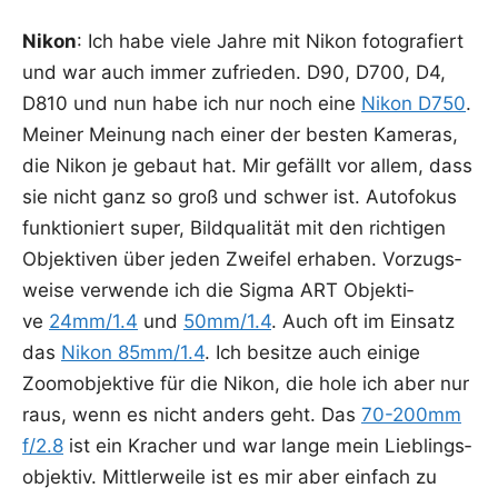
Nikon
: Ich habe vie­le Jah­re mit Nikon foto­gra­fiert
und war auch immer zufrie­den. D90, D700, D4,
D810 und nun habe ich nur noch eine
Nikon D750
.
Mei­ner Mei­nung nach einer der bes­ten Kame­ras,
die Nikon je gebaut hat. Mir gefällt vor allem, dass
sie nicht ganz so groß und schwer ist. Auto­fo­kus
funk­tio­niert super, Bild­qua­li­tät mit den rich­ti­gen
Objek­ti­ven über jeden Zwei­fel erha­ben. Vor­zugs­
wei­se ver­wen­de ich die Sig­ma ART Objek­ti­
ve
24mm/1.4
und
50mm/1.4
. Auch oft im Ein­satz
das
Nikon 85mm/1.4
. Ich besit­ze auch eini­ge
Zoom­ob­jek­ti­ve für die Nikon, die hole ich aber nur
raus, wenn es nicht anders geht. Das
70-200mm
f/2.8
ist ein Kra­cher und war lan­ge mein Lieb­lings­
ob­jek­tiv. Mitt­ler­wei­le ist es mir aber ein­fach zu