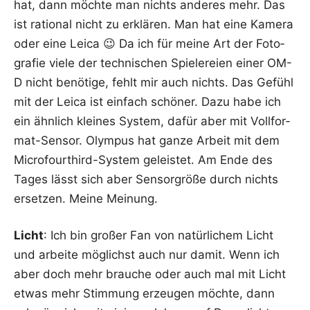
hat, dann möch­te man nichts ande­res mehr. Das
ist ratio­nal nicht zu erklä­ren. Man hat eine Kame­ra
oder eine Lei­ca 😉 Da ich für mei­ne Art der Foto­
gra­fie vie­le der tech­ni­schen Spie­le­rei­en einer OM-
D nicht benö­ti­ge, fehlt mir auch nichts. Das Gefühl
mit der Lei­ca ist ein­fach schö­ner. Dazu habe ich
ein ähn­lich klei­nes Sys­tem, dafür aber mit Voll­for­
mat-Sen­sor. Olym­pus hat gan­ze Arbeit mit dem
Micro­fourt­hird-Sys­tem geleis­tet. Am Ende des
Tages lässt sich aber Sen­sor­grö­ße durch nichts
erset­zen. Mei­ne Meinung.
Licht
: Ich bin gro­ßer Fan von natür­li­chem Licht
und arbei­te mög­lichst auch nur damit. Wenn ich
aber doch mehr brau­che oder auch mal mit Licht
etwas mehr Stim­mung erzeu­gen möch­te, dann