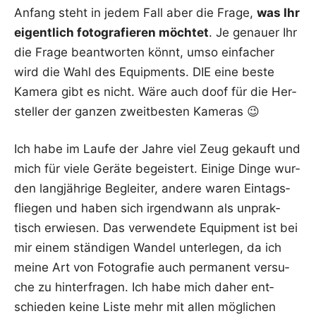
Anfang steht in jedem Fall aber die Fra­ge,
was Ihr
eigent­lich foto­gra­fie­ren möch­tet
. Je genau­er Ihr
die Fra­ge beant­wor­ten könnt, umso ein­fa­cher
wird die Wahl des Equip­ments. DIE eine bes­te
Kame­ra gibt es nicht. Wäre auch doof für die Her­
stel­ler der gan­zen zweit­bes­ten Kameras 😉
Ich habe im Lau­fe der Jah­re viel Zeug gekauft und
mich für vie­le Gerä­te begeis­tert. Eini­ge Din­ge wur­
den lang­jäh­ri­ge Beglei­ter, ande­re waren Ein­tags­
flie­gen und haben sich irgend­wann als unprak­
tisch erwie­sen. Das ver­wen­de­te Equip­ment ist bei
mir einem stän­di­gen Wan­del unter­le­gen, da ich
mei­ne Art von Foto­gra­fie auch per­ma­nent ver­su­
che zu hin­ter­fra­gen. Ich habe mich daher ent­
schie­den kei­ne Lis­te mehr mit allen mög­li­chen