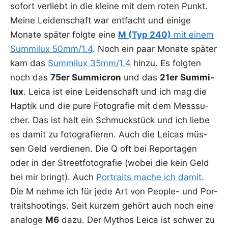
sofort ver­liebt in die klei­ne mit dem roten Punkt.
Mei­ne Lei­den­schaft war ent­facht und eini­ge
Mona­te spä­ter folg­te eine
M (Typ 240)
mit einem
Sum­mi­lux 50mm/1.4
. Noch ein paar Mona­te spä­ter
kam das
Sum­mi­lux 35mm/1.4
hin­zu. Es folg­ten
noch das
75er Sum­mi­cron
und das
21er Sum­mi­
lux
. Lei­ca ist eine Lei­den­schaft und ich mag die
Hap­tik und die pure Foto­gra­fie mit dem Mess­su­
cher. Das ist halt ein Schmuck­stück und ich lie­be
es damit zu foto­gra­fie­ren. Auch die Lei­cas müs­
sen Geld ver­die­nen. Die Q oft bei Repor­ta­gen
oder in der Street­fo­to­gra­fie (wobei die kein Geld
bei mir bringt). Auch
Por­traits mache ich damit
.
Die M neh­me ich für jede Art von Peo­p­le- und Por­
trait­shoo­tings. Seit kur­zem gehört auch noch eine
ana­lo­ge
M6
dazu. Der Mythos Lei­ca ist schwer zu