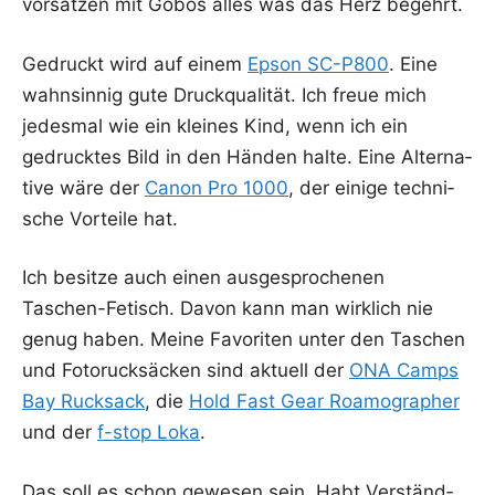
vor­sät­zen mit Gobos alles was das Herz begehrt.
Gedruckt wird auf einem
Epson SC-P800
. Eine
wahn­sin­nig gute Druck­qua­li­tät. Ich freue mich
jedes­mal wie ein klei­nes Kind, wenn ich ein
gedruck­tes Bild in den Hän­den hal­te. Eine Alter­na­
ti­ve wäre der
Canon Pro 1000
, der eini­ge tech­ni­
sche Vor­tei­le hat.
Ich besit­ze auch einen aus­ge­spro­che­nen
Taschen-Fetisch. Davon kann man wirk­lich nie
genug haben. Mei­ne Favo­ri­ten unter den Taschen
und Foto­ruck­sä­cken sind aktu­ell der
ONA Camps
Bay Ruck­sack
, die
Hold Fast Gear Roamo­grapher
und der
f-stop Loka
.
Das soll es schon gewe­sen sein. Habt Ver­ständ­