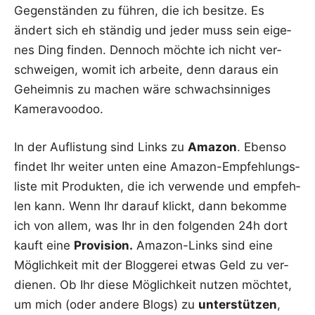
Gegen­stän­den zu füh­ren, die ich besit­ze. Es
ändert sich eh stän­dig und jeder muss sein eige­
nes Ding fin­den. Den­noch möch­te ich nicht ver­
schwei­gen, womit ich arbei­te, denn dar­aus ein
Geheim­nis zu machen wäre schwach­sin­ni­ges
Kameravoodoo.
In der Auf­lis­tung sind Links zu
Ama­zon
. Eben­so
fin­det Ihr wei­ter unten eine Ama­zon-Emp­feh­lungs­
lis­te mit Pro­duk­ten, die ich ver­wen­de und emp­feh­
len kann. Wenn Ihr dar­auf klickt, dann bekom­me
ich von allem, was Ihr in den fol­gen­den 24h dort
kauft eine
Pro­vi­si­on.
Ama­zon-Links sind eine
Mög­lich­keit mit der Blog­ge­rei etwas Geld zu ver­
die­nen. Ob Ihr die­se Mög­lich­keit nut­zen möch­tet,
um mich (oder ande­re Blogs) zu
unter­stüt­zen
,