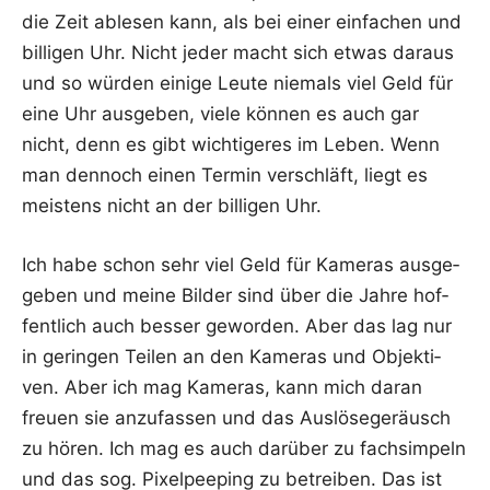
die Zeit able­sen kann, als bei einer ein­fa­chen und
bil­li­gen Uhr. Nicht jeder macht sich etwas dar­aus
und so wür­den eini­ge Leu­te nie­mals viel Geld für
eine Uhr aus­ge­ben, vie­le kön­nen es auch gar
nicht, denn es gibt wich­ti­ge­res im Leben. Wenn
man den­noch einen Ter­min ver­schläft, liegt es
meis­tens nicht an der bil­li­gen Uhr.
Ich habe schon sehr viel Geld für Kame­ras aus­ge­
ge­ben und mei­ne Bil­der sind über die Jah­re hof­
fent­lich auch bes­ser gewor­den. Aber das lag nur
in gerin­gen Tei­len an den Kame­ras und Objek­ti­
ven. Aber ich mag Kame­ras, kann mich dar­an
freu­en sie anzu­fas­sen und das Aus­lö­se­ge­räusch
zu hören. Ich mag es auch dar­über zu fach­sim­peln
und das sog. Pixel­pee­ping zu betrei­ben. Das ist