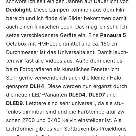
schwö­re ich seit eini­gen Jah­ren auf Dau­er­licht von
Dedo­light
. Die­se Lam­pen kom­men aus dem Film­
be­reich und ich fin­de die Bil­der bekom­men damit
auch einen fil­mi­schen Look. Das mag ich sehr. Ich
set­ze ver­schie­dens­te Gerä­te ein. Eine
Pan­au­ra 5
Octa­box mit HMI-Leucht­mit­tel und ca. 150 cm
Durch­mes­ser ist das Uni­ver­sal­ta­lent. Damit leuch­
ten wir fast alle Vide­os aus. Außer­dem dient es
beim Foto­gra­fie­ren als künst­li­ches Fens­ter­licht.
Sehr ger­ne ver­wen­de ich auch die klei­nen Halo­
gen­spots
DLH4
. Die­se wer­den nun ergänzt durch
die neu­en LED-Vari­an­ten
DLED4
,
DLED7
und
DLED9
. Letz­te­re sind sehr uni­ver­sell, da sie stu­
fen­los dimm­bar sind und die Farb­tem­pe­ra­tur zwi­
schen 2700 und 6400 Kel­vin ein­stell­bar ist. Als
Licht­for­mer gibt es von Soft­bo­xen bis Pro­jek­ti­ons­