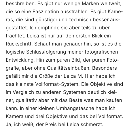
beschrei­ben. Es gibt nur weni­ge Mar­ken welt­weit,
die so eine Fas­zi­na­ti­on aus­strah­len. Es gibt Kame­
ras, die sind güns­ti­ger und tech­nisch bes­ser aus­
ge­stat­tet. Ich emp­fin­de sie aber teils zu über­
frach­tet. Lei­ca ist nur auf den ers­ten Blick ein
Rück­schritt. Schaut man genau­er hin, so ist es die
logi­sche Schluss­fol­ge­rung mei­ner foto­gra­fi­schen
Ent­wick­lung. Hin zum puren Bild, der puren Foto­
gra­fie, aber ohne Qua­li­täts­ein­bu­ßen. Beson­ders
gefällt mir die Grö­ße der Lei­ca M. Hier habe ich
das kleins­te Voll­for­mat-Sys­tem. Die Objek­ti­ve sind
im Ver­gleich zu ande­ren Sys­te­men deut­lich klei­
ner, qua­li­ta­tiv aber mit das Bes­te was man kau­fen
kann. In einer klei­nen Umhän­ge­ta­sche habe ich
Kame­ra und drei Objek­ti­ve und das bei Voll­for­mat.
Ja, ich weiß, der Preis bei Lei­ca schmerzt.