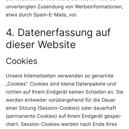
unver­lang­ten Zusen­dung von Wer­be­infor­ma­tio­nen,
etwa durch Spam-E-Mails, vor.
4. Datenerfassung auf
dieser Website
Cookies
Unse­re Inter­net­sei­ten ver­wen­den so genann­te
„Coo­kies“. Coo­kies sind klei­ne Daten­pa­ke­te und
rich­ten auf Ihrem End­ge­rät kei­nen Scha­den an. Sie
wer­den ent­we­der vor­über­ge­hend für die Dau­er
einer Sit­zung (Ses­si­on-Coo­kies) oder dau­er­haft
(per­ma­nen­te Coo­kies) auf Ihrem End­ge­rät gespei­
chert. Ses­si­on-Coo­kies wer­den nach Ende Ihres