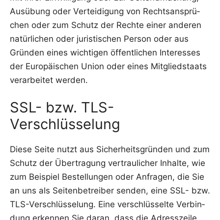
Aus­übung oder Ver­tei­di­gung von Rechts­an­sprü­
chen oder zum Schutz der Rech­te einer ande­ren
natür­li­chen oder juris­ti­schen Per­son oder aus
Grün­den eines wich­ti­gen öffent­li­chen Inter­es­ses
der Euro­päi­schen Uni­on oder eines Mit­glied­staats
ver­ar­bei­tet werden.
SSL- bzw. TLS-
Verschlüsselung
Die­se Sei­te nutzt aus Sicher­heits­grün­den und zum
Schutz der Über­tra­gung ver­trau­li­cher Inhal­te, wie
zum Bei­spiel Bestel­lun­gen oder Anfra­gen, die Sie
an uns als Sei­ten­be­trei­ber sen­den, eine SSL- bzw.
TLS-Ver­schlüs­se­lung. Eine ver­schlüs­sel­te Ver­bin­
dung erken­nen Sie dar­an, dass die Adress­zei­le