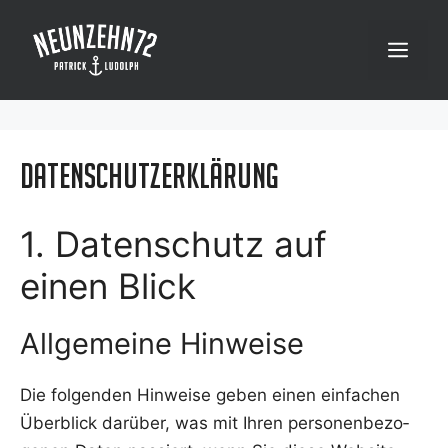
Zum
Inhalt
Menü
springen
Datenschutzerklärung
1. Datenschutz auf
einen Blick
Allgemeine Hinweise
Die fol­gen­den Hin­wei­se geben einen ein­fa­chen
Über­blick dar­über, was mit Ihren per­so­nen­be­zo­