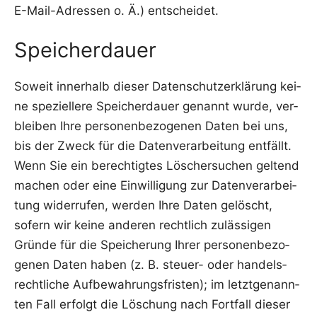
E-Mail-Adres­sen o. Ä.) entscheidet.
Speicherdauer
Soweit inner­halb die­ser Daten­schutz­er­klä­rung kei­
ne spe­zi­el­le­re Spei­cher­dau­er genannt wur­de, ver­
blei­ben Ihre per­so­nen­be­zo­ge­nen Daten bei uns,
bis der Zweck für die Daten­ver­ar­bei­tung ent­fällt.
Wenn Sie ein berech­tig­tes Löscher­su­chen gel­tend
machen oder eine Ein­wil­li­gung zur Daten­ver­ar­bei­
tung wider­ru­fen, wer­den Ihre Daten gelöscht,
sofern wir kei­ne ande­ren recht­lich zuläs­si­gen
Grün­de für die Spei­che­rung Ihrer per­so­nen­be­zo­
ge­nen Daten haben (z. B. steu­er- oder han­dels­
recht­li­che Auf­be­wah­rungs­fris­ten); im letzt­ge­nann­
ten Fall erfolgt die Löschung nach Fort­fall die­ser