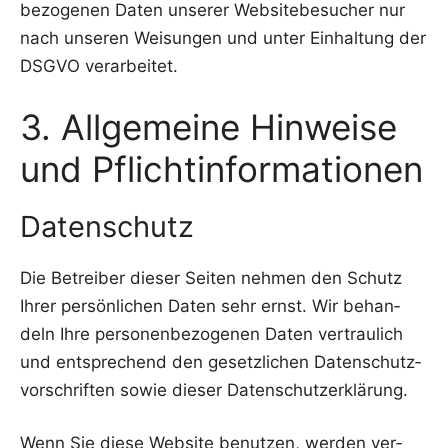
be­zo­ge­nen Daten unse­rer Web­site­be­su­cher nur
nach unse­ren Wei­sun­gen und unter Ein­hal­tung der
DSGVO verarbeitet.
3. Allgemeine Hinweise
und Pflichtinformationen
Datenschutz
Die Betrei­ber die­ser Sei­ten neh­men den Schutz
Ihrer per­sön­li­chen Daten sehr ernst. Wir behan­
deln Ihre per­so­nen­be­zo­ge­nen Daten ver­trau­lich
und ent­spre­chend den gesetz­li­chen Daten­schutz­
vor­schrif­ten sowie die­ser Datenschutzerklärung.
Wenn Sie die­se Web­site benut­zen, wer­den ver­