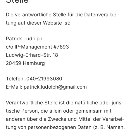
Die ver­ant­wort­li­che Stel­le für die Daten­ver­ar­bei­
tung auf die­ser Web­site ist:
Patrick Ludolph
c/o IP-Manage­ment #7893
Lud­wig-Erhard-Str. 18
20459 Ham­burg
Tele­fon: 040-21993080
E-Mail: patrick.ludolph@gmail.com
Ver­ant­wort­li­che Stel­le ist die natür­li­che oder juris­
ti­sche Per­son, die allein oder gemein­sam mit
ande­ren über die Zwe­cke und Mit­tel der Ver­ar­bei­
tung von per­so­nen­be­zo­ge­nen Daten (z. B. Namen,