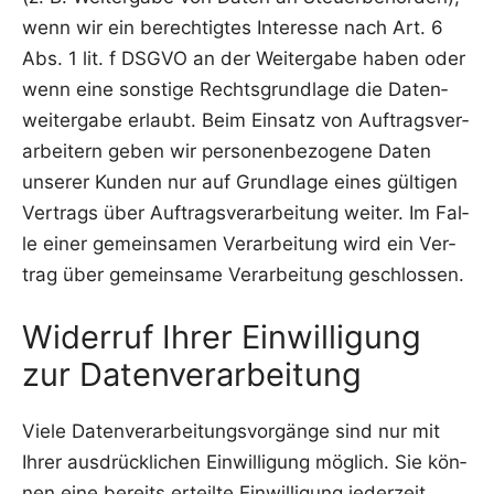
wenn wir ein berech­tig­tes Inter­es­se nach Art. 6
Abs. 1 lit. f DSGVO an der Wei­ter­ga­be haben oder
wenn eine sons­ti­ge Rechts­grund­la­ge die Daten­
wei­ter­ga­be erlaubt. Beim Ein­satz von Auf­trags­ver­
ar­bei­tern geben wir per­so­nen­be­zo­ge­ne Daten
unse­rer Kun­den nur auf Grund­la­ge eines gül­ti­gen
Ver­trags über Auf­trags­ver­ar­bei­tung wei­ter. Im Fal­
le einer gemein­sa­men Ver­ar­bei­tung wird ein Ver­
trag über gemein­sa­me Ver­ar­bei­tung geschlossen.
Widerruf Ihrer Einwilligung
zur Datenverarbeitung
Vie­le Daten­ver­ar­bei­tungs­vor­gän­ge sind nur mit
Ihrer aus­drück­li­chen Ein­wil­li­gung mög­lich. Sie kön­
nen eine bereits erteil­te Ein­wil­li­gung jeder­zeit