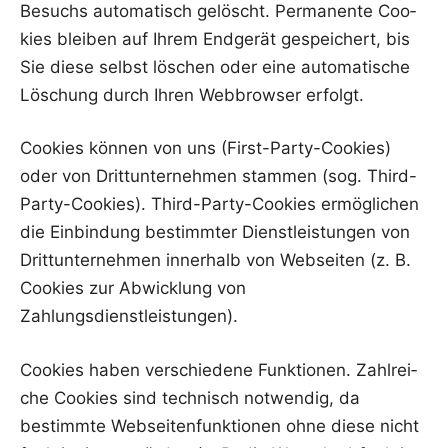
Besuchs auto­ma­tisch gelöscht. Per­ma­nen­te Coo­
kies blei­ben auf Ihrem End­ge­rät gespei­chert, bis
Sie die­se selbst löschen oder eine auto­ma­ti­sche
Löschung durch Ihren Web­brow­ser erfolgt.
Coo­kies kön­nen von uns (First-Par­ty-Coo­kies)
oder von Dritt­un­ter­neh­men stam­men (sog. Third-
Par­ty-Coo­kies). Third-Par­ty-Coo­kies ermög­li­chen
die Ein­bin­dung bestimm­ter Dienst­leis­tun­gen von
Dritt­un­ter­neh­men inner­halb von Web­sei­ten (z. B.
Coo­kies zur Abwick­lung von
Zahlungsdienstleistungen).
Coo­kies haben ver­schie­de­ne Funk­tio­nen. Zahl­rei­
che Coo­kies sind tech­nisch not­wen­dig, da
bestimm­te Web­sei­ten­funk­tio­nen ohne die­se nicht