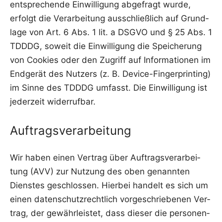
ent­spre­chen­de Ein­wil­li­gung abge­fragt wur­de,
erfolgt die Ver­ar­bei­tung aus­schließ­lich auf Grund­
la­ge von Art. 6 Abs. 1 lit. a DSGVO und § 25 Abs. 1
TDDDG, soweit die Ein­wil­li­gung die Spei­che­rung
von Coo­kies oder den Zugriff auf Infor­ma­tio­nen im
End­ge­rät des Nut­zers (z. B. Device-Fin­ger­prin­ting)
im Sin­ne des TDDDG umfasst. Die Ein­wil­li­gung ist
jeder­zeit widerrufbar.
Auftragsverarbeitung
Wir haben einen Ver­trag über Auf­trags­ver­ar­bei­
tung (AVV) zur Nut­zung des oben genann­ten
Diens­tes geschlos­sen. Hier­bei han­delt es sich um
einen daten­schutz­recht­lich vor­ge­schrie­be­nen Ver­
trag, der gewähr­leis­tet, dass die­ser die per­so­nen­