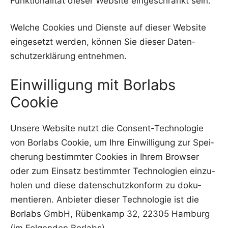
Funk­tio­na­li­tät die­ser Web­site ein­ge­schränkt sein.
Wel­che Coo­kies und Diens­te auf die­ser Web­site
ein­ge­setzt wer­den, kön­nen Sie die­ser Daten­
schutz­er­klä­rung entnehmen.
Einwilligung mit Borlabs
Cookie
Unse­re Web­site nutzt die Con­sent-Tech­no­lo­gie
von Borlabs Coo­kie, um Ihre Ein­wil­li­gung zur Spei­
che­rung bestimm­ter Coo­kies in Ihrem Brow­ser
oder zum Ein­satz bestimm­ter Tech­no­lo­gien ein­zu­
ho­len und die­se daten­schutz­kon­form zu doku­
men­tie­ren. Anbie­ter die­ser Tech­no­lo­gie ist die
Borlabs GmbH, Rüben­kamp 32, 22305 Ham­burg
(im Fol­gen­den Borlabs).