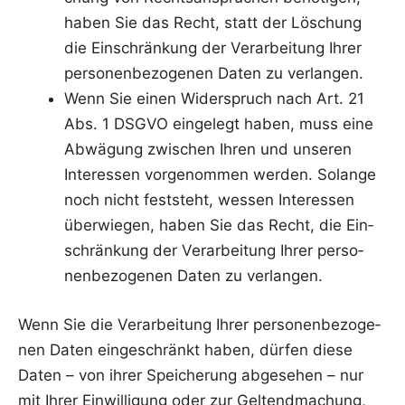
haben Sie das Recht, statt der Löschung
die Ein­schrän­kung der Ver­ar­bei­tung Ihrer
per­so­nen­be­zo­ge­nen Daten zu verlangen.
Wenn Sie einen Wider­spruch nach Art. 21
Abs. 1 DSGVO ein­ge­legt haben, muss eine
Abwä­gung zwi­schen Ihren und unse­ren
Inter­es­sen vor­ge­nom­men wer­den. Solan­ge
noch nicht fest­steht, wes­sen Inter­es­sen
über­wie­gen, haben Sie das Recht, die Ein­
schrän­kung der Ver­ar­bei­tung Ihrer per­so­
nen­be­zo­ge­nen Daten zu verlangen.
Wenn Sie die Ver­ar­bei­tung Ihrer per­so­nen­be­zo­ge­
nen Daten ein­ge­schränkt haben, dür­fen die­se
Daten – von ihrer Spei­che­rung abge­se­hen – nur
mit Ihrer Ein­wil­li­gung oder zur Gel­tend­ma­chung,