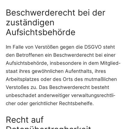
Beschwerde­recht bei der
zuständigen
Aufsichtsbehörde
Im Fal­le von Ver­stö­ßen gegen die DSGVO steht
den Betrof­fe­nen ein Beschwer­de­recht bei einer
Auf­sichts­be­hör­de, ins­be­son­de­re in dem Mit­glied­
staat ihres gewöhn­li­chen Auf­ent­halts, ihres
Arbeits­plat­zes oder des Orts des mut­maß­li­chen
Ver­sto­ßes zu. Das Beschwer­de­recht besteht
unbe­scha­det ander­wei­ti­ger ver­wal­tungs­recht­li­
cher oder gericht­li­cher Rechtsbehelfe.
Recht auf