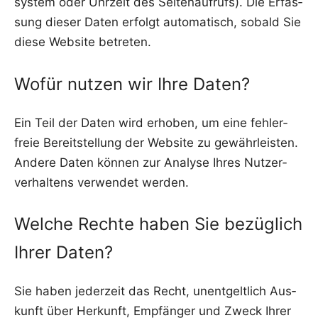
sys­tem oder Uhr­zeit des Sei­ten­auf­rufs). Die Erfas­
sung die­ser Daten erfolgt auto­ma­tisch, sobald Sie
die­se Web­site betreten.
Wofür nutzen wir Ihre Daten?
Ein Teil der Daten wird erho­ben, um eine feh­ler­
freie Bereit­stel­lung der Web­site zu gewähr­leis­ten.
Ande­re Daten kön­nen zur Ana­ly­se Ihres Nut­zer­
ver­hal­tens ver­wen­det werden.
Welche Rechte haben Sie bezüglich
Ihrer Daten?
Sie haben jeder­zeit das Recht, unent­gelt­lich Aus­
kunft über Her­kunft, Emp­fän­ger und Zweck Ihrer