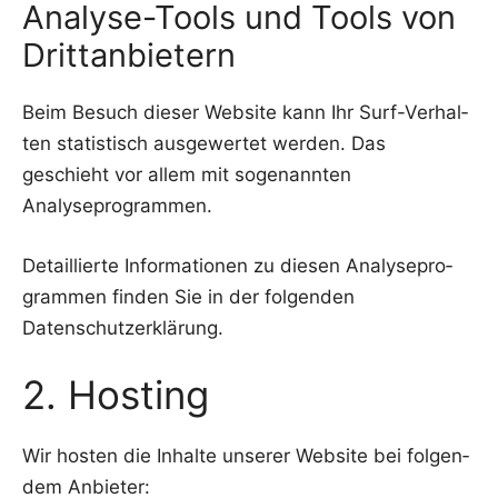
Analyse-Tools und Tools von
Drittanbietern
Beim Besuch die­ser Web­site kann Ihr Surf-Ver­hal­
ten sta­tis­tisch aus­ge­wer­tet wer­den. Das
geschieht vor allem mit soge­nann­ten
Analyseprogrammen.
Detail­lier­te Infor­ma­tio­nen zu die­sen Ana­ly­se­pro­
gram­men fin­den Sie in der fol­gen­den
Datenschutzerklärung.
2. Hosting
Wir hos­ten die Inhal­te unse­rer Web­site bei fol­gen­
dem Anbieter: