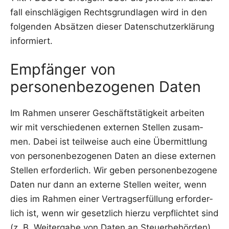
fall ein­schlä­gi­gen Rechts­grund­la­gen wird in den
fol­gen­den Absät­zen die­ser Daten­schutz­er­klä­rung
informiert.
Empfänger von
personenbezogenen Daten
Im Rah­men unse­rer Geschäfts­tä­tig­keit arbei­ten
wir mit ver­schie­de­nen exter­nen Stel­len zusam­
men. Dabei ist teil­wei­se auch eine Über­mitt­lung
von per­so­nen­be­zo­ge­nen Daten an die­se exter­nen
Stel­len erfor­der­lich. Wir geben per­so­nen­be­zo­ge­ne
Daten nur dann an exter­ne Stel­len wei­ter, wenn
dies im Rah­men einer Ver­trags­er­fül­lung erfor­der­
lich ist, wenn wir gesetz­lich hier­zu ver­pflich­tet sind
(z. B. Wei­ter­ga­be von Daten an Steu­er­be­hör­den),