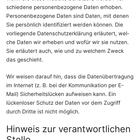
schie­de­ne per­so­nen­be­zo­ge­ne Daten erho­ben.
Per­so­nen­be­zo­ge­ne Daten sind Daten, mit denen
Sie per­sön­lich iden­ti­fi­ziert wer­den kön­nen. Die
vor­lie­gen­de Daten­schutz­er­klä­rung erläu­tert, wel­
che Daten wir erhe­ben und wofür wir sie nut­zen.
Sie erläu­tert auch, wie und zu wel­chem Zweck
das geschieht.
Wir wei­sen dar­auf hin, dass die Daten­über­tra­gung
im Inter­net (z. B. bei der Kom­mu­ni­ka­ti­on per E-
Mail) Sicher­heits­lü­cken auf­wei­sen kann. Ein
lücken­lo­ser Schutz der Daten vor dem Zugriff
durch Drit­te ist nicht möglich.
Hinweis zur verantwortlichen
Stelle