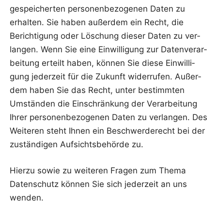
gespei­cher­ten per­so­nen­be­zo­ge­nen Daten zu
erhal­ten. Sie haben außer­dem ein Recht, die
Berich­ti­gung oder Löschung die­ser Daten zu ver­
lan­gen. Wenn Sie eine Ein­wil­li­gung zur Daten­ver­ar­
bei­tung erteilt haben, kön­nen Sie die­se Ein­wil­li­
gung jeder­zeit für die Zukunft wider­ru­fen. Außer­
dem haben Sie das Recht, unter bestimm­ten
Umstän­den die Ein­schrän­kung der Ver­ar­bei­tung
Ihrer per­so­nen­be­zo­ge­nen Daten zu ver­lan­gen. Des
Wei­te­ren steht Ihnen ein Beschwer­de­recht bei der
zustän­di­gen Auf­sichts­be­hör­de zu.
Hier­zu sowie zu wei­te­ren Fra­gen zum The­ma
Daten­schutz kön­nen Sie sich jeder­zeit an uns
wenden.