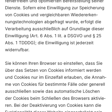
feh­ler­frei­en und opti­mier­ten Bereit­stel­lung sei­ner
Diens­te. Sofern eine Ein­wil­li­gung zur Spei­che­rung
von Coo­kies und ver­gleich­ba­ren Wie­der­erken­
nungs­tech­no­lo­gien abge­fragt wur­de, erfolgt die
Ver­ar­bei­tung aus­schließ­lich auf Grund­la­ge die­ser
Ein­wil­li­gung (Art. 6 Abs. 1 lit. a DSGVO und § 25
Abs. 1 TDDDG); die Ein­wil­li­gung ist jeder­zeit
widerrufbar.
Sie kön­nen Ihren Brow­ser so ein­stel­len, dass Sie
über das Set­zen von Coo­kies infor­miert wer­den
und Coo­kies nur im Ein­zel­fall erlau­ben, die Annah­
me von Coo­kies für bestimm­te Fäl­le oder gene­rell
aus­schlie­ßen sowie das auto­ma­ti­sche Löschen
der Coo­kies beim Schlie­ßen des Brow­sers akti­vie­
ren. Bei der Deak­ti­vie­rung von Coo­kies kann die