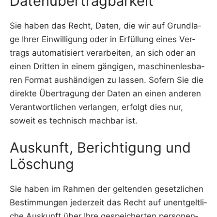
Datenübertragbarkeit
Sie haben das Recht, Daten, die wir auf Grund­la­
ge Ihrer Ein­wil­li­gung oder in Erfül­lung eines Ver­
trags auto­ma­ti­siert ver­ar­bei­ten, an sich oder an
einen Drit­ten in einem gän­gi­gen, maschi­nen­les­ba­
ren For­mat aus­hän­di­gen zu las­sen. Sofern Sie die
direk­te Über­tra­gung der Daten an einen ande­ren
Ver­ant­wort­li­chen ver­lan­gen, erfolgt dies nur,
soweit es tech­nisch mach­bar ist.
Auskunft, Berichtigung und
Löschung
Sie haben im Rah­men der gel­ten­den gesetz­li­chen
Bestim­mun­gen jeder­zeit das Recht auf unent­gelt­li­
che Aus­kunft über Ihre gespei­cher­ten per­so­nen­