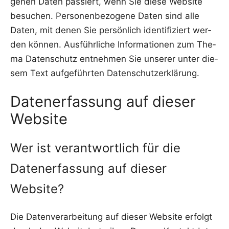
ge­nen Daten pas­siert, wenn Sie die­se Web­site
besu­chen. Per­so­nen­be­zo­ge­ne Daten sind alle
Daten, mit denen Sie per­sön­lich iden­ti­fi­ziert wer­
den kön­nen. Aus­führ­li­che Infor­ma­tio­nen zum The­
ma Daten­schutz ent­neh­men Sie unse­rer unter die­
sem Text auf­ge­führ­ten Datenschutzerklärung.
Datenerfassung auf dieser
Website
Wer ist verantwortlich für die
Datenerfassung auf dieser
Website?
Die Daten­ver­ar­bei­tung auf die­ser Web­site erfolgt