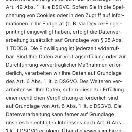
Art. 49 Abs. 1 lit. a DSGVO. Sofern Sie in die Spei­
che­rung von Coo­kies oder in den Zugriff auf Infor­
ma­tio­nen in Ihr End­ge­rät (z. B. via Device-Fin­ger­
prin­ting) ein­ge­wil­ligt haben, erfolgt die Daten­ver­
ar­bei­tung zusätz­lich auf Grund­la­ge von § 25 Abs.
1 TDDDG. Die Ein­wil­li­gung ist jeder­zeit wider­ruf­
bar. Sind Ihre Daten zur Ver­trags­er­fül­lung oder zur
Durch­füh­rung vor­ver­trag­li­cher Maß­nah­men erfor­
der­lich, ver­ar­bei­ten wir Ihre Daten auf Grund­la­ge
des Art. 6 Abs. 1 lit. b DSGVO. Des Wei­te­ren ver­
ar­bei­ten wir Ihre Daten, sofern die­se zur Erfül­lung
einer recht­li­chen Ver­pflich­tung erfor­der­lich sind
auf Grund­la­ge von Art. 6 Abs. 1 lit. c DSGVO. Die
Daten­ver­ar­bei­tung kann fer­ner auf Grund­la­ge
unse­res berech­tig­ten Inter­es­ses nach Art. 6 Abs.
1 lit. f DSGVO erfol­gen. Über die jeweils im Ein­zel­