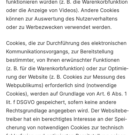
funk­tio­nie­ren wür­den (z. B. die Waren­korb­funk­ti­on
oder die Anzei­ge von Vide­os). Ande­re Coo­kies
kön­nen zur Aus­wer­tung des Nut­zer­ver­hal­tens
oder zu Wer­be­zwe­cken ver­wen­det werden.
Coo­kies, die zur Durch­füh­rung des elek­tro­ni­schen
Kom­mu­ni­ka­ti­ons­vor­gangs, zur Bereit­stel­lung
bestimm­ter, von Ihnen erwünsch­ter Funk­tio­nen
(z. B. für die Waren­korb­funk­ti­on) oder zur Opti­mie­
rung der Web­site (z. B. Coo­kies zur Mes­sung des
Web­pu­bli­kums) erfor­der­lich sind (not­wen­di­ge
Coo­kies), wer­den auf Grund­la­ge von Art. 6 Abs. 1
lit. f DSGVO gespei­chert, sofern kei­ne ande­re
Rechts­grund­la­ge ange­ge­ben wird. Der Web­site­be­
trei­ber hat ein berech­tig­tes Inter­es­se an der Spei­
che­rung von not­wen­di­gen Coo­kies zur tech­nisch