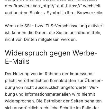
des Brow­sers von „http://“ auf „https://“ wech­selt
und an dem Schloss-Sym­bol in Ihrer Browserzeile.
Wenn die SSL- bzw. TLS-Ver­schlüs­se­lung akti­viert
ist, kön­nen die Daten, die Sie an uns über­mit­teln,
nicht von Drit­ten mit­ge­le­sen werden.
Widerspruch gegen Werbe-
E-Mails
Der Nut­zung von im Rah­men der Impres­sums­
pflicht ver­öf­fent­lich­ten Kon­takt­da­ten zur Über­sen­
dung von nicht aus­drück­lich ange­for­der­ter Wer­
bung und Infor­ma­ti­ons­ma­te­ria­li­en wird hier­mit
wider­spro­chen. Die Betrei­ber der Sei­ten behal­ten
sich aus­drück­lich recht­li­che Schrit­te im Fal­le der