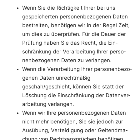
Wenn Sie die Rich­tig­keit Ihrer bei uns
gespei­cher­ten per­so­nen­be­zo­ge­nen Daten
bestrei­ten, benö­ti­gen wir in der Regel Zeit,
um dies zu über­prü­fen. Für die Dau­er der
Prü­fung haben Sie das Recht, die Ein­
schrän­kung der Ver­ar­bei­tung Ihrer per­so­
nen­be­zo­ge­nen Daten zu verlangen.
Wenn die Ver­ar­bei­tung Ihrer per­so­nen­be­zo­
ge­nen Daten unrecht­mä­ßig
geschah/geschieht, kön­nen Sie statt der
Löschung die Ein­schrän­kung der Daten­ver­
ar­bei­tung verlangen.
Wenn wir Ihre per­so­nen­be­zo­ge­nen Daten
nicht mehr benö­ti­gen, Sie sie jedoch zur
Aus­übung, Ver­tei­di­gung oder Gel­tend­ma­
chung von Rechts­an­sprü­chen benö­ti­gen,