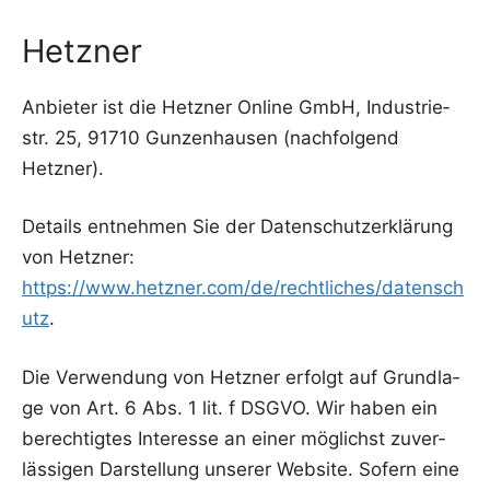
Hetzner
Anbie­ter ist die Hetz­ner Online GmbH, Indus­trie­
str. 25, 91710 Gun­zen­hau­sen (nach­fol­gend
Hetzner).
Details ent­neh­men Sie der Daten­schutz­er­klä­rung
von Hetz­ner:
https://www.hetzner.com/de/rechtliches/datensch
utz
.
Die Ver­wen­dung von Hetz­ner erfolgt auf Grund­la­
ge von Art. 6 Abs. 1 lit. f DSGVO. Wir haben ein
berech­tig­tes Inter­es­se an einer mög­lichst zuver­
läs­si­gen Dar­stel­lung unse­rer Web­site. Sofern eine