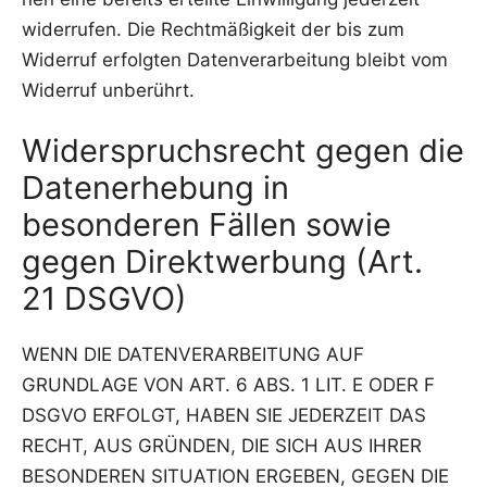
wider­ru­fen. Die Recht­mä­ßig­keit der bis zum
Wider­ruf erfolg­ten Daten­ver­ar­bei­tung bleibt vom
Wider­ruf unberührt.
Widerspruchsrecht gegen die
Datenerhebung in
besonderen Fällen sowie
gegen Direktwerbung (Art.
21 DSGVO)
WENN DIE DATENVERARBEITUNG AUF
GRUNDLAGE VON ART. 6 ABS. 1 LIT. E ODER F
DSGVO ERFOLGT, HABEN SIE JEDERZEIT DAS
RECHT, AUS GRÜNDEN, DIE SICH AUS IHRER
BESONDEREN SITUATION ERGEBEN, GEGEN DIE