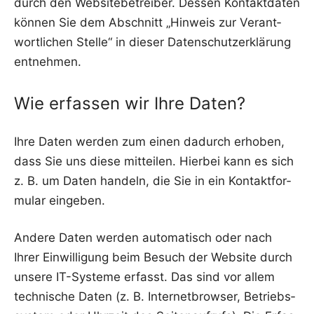
durch den Web­site­be­trei­ber. Des­sen Kon­takt­da­ten
kön­nen Sie dem Abschnitt „Hin­weis zur Ver­ant­
wort­li­chen Stel­le“ in die­ser Daten­schutz­er­klä­rung
entnehmen.
Wie erfassen wir Ihre Daten?
Ihre Daten wer­den zum einen dadurch erho­ben,
dass Sie uns die­se mit­tei­len. Hier­bei kann es sich
z. B. um Daten han­deln, die Sie in ein Kon­takt­for­
mu­lar eingeben.
Ande­re Daten wer­den auto­ma­tisch oder nach
Ihrer Ein­wil­li­gung beim Besuch der Web­site durch
unse­re IT-Sys­te­me erfasst. Das sind vor allem
tech­ni­sche Daten (z. B. Inter­net­brow­ser, Betriebs­