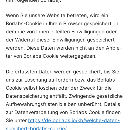
Wenn Sie unse­re Web­site betre­ten, wird ein
Borlabs-Coo­kie in Ihrem Brow­ser gespei­chert, in
dem die von Ihnen erteil­ten Ein­wil­li­gun­gen oder
der Wider­ruf die­ser Ein­wil­li­gun­gen gespei­chert
wer­den. Die­se Daten wer­den nicht an den Anbie­
ter von Borlabs Coo­kie weitergegeben.
Die erfass­ten Daten wer­den gespei­chert, bis Sie
uns zur Löschung auf­for­dern bzw. das Borlabs-
Coo­kie selbst löschen oder der Zweck für die
Daten­spei­che­rung ent­fällt. Zwin­gen­de gesetz­li­che
Auf­be­wah­rungs­fris­ten blei­ben unbe­rührt. Details
zur Daten­ver­ar­bei­tung von Borlabs Coo­kie fin­den
Sie unter
https://de.borlabs.io/kb/welche-daten-
speichert-borlabs-cookie/
.