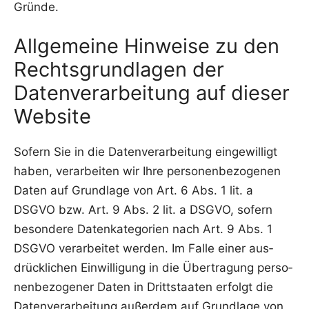
Gründe.
Allgemeine Hinweise zu den
Rechtsgrundlagen der
Datenverarbeitung auf dieser
Website
Sofern Sie in die Daten­ver­ar­bei­tung ein­ge­wil­ligt
haben, ver­ar­bei­ten wir Ihre per­so­nen­be­zo­ge­nen
Daten auf Grund­la­ge von Art. 6 Abs. 1 lit. a
DSGVO bzw. Art. 9 Abs. 2 lit. a DSGVO, sofern
beson­de­re Daten­ka­te­go­rien nach Art. 9 Abs. 1
DSGVO ver­ar­bei­tet wer­den. Im Fal­le einer aus­
drück­li­chen Ein­wil­li­gung in die Über­tra­gung per­so­
nen­be­zo­ge­ner Daten in Dritt­staa­ten erfolgt die
Daten­ver­ar­bei­tung außer­dem auf Grund­la­ge von