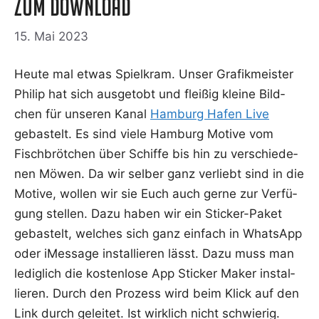
zum Download
15. Mai 2023
Heu­te mal etwas Spiel­kram. Unser Gra­fik­meis­ter
Phil­ip hat sich aus­ge­tobt und flei­ßig klei­ne Bild­
chen für unse­ren Kanal
Ham­burg Hafen Live
gebas­telt. Es sind vie­le Ham­burg Moti­ve vom
Fisch­bröt­chen über Schif­fe bis hin zu ver­schie­de­
nen Möwen. Da wir sel­ber ganz ver­liebt sind in die
Moti­ve, wol­len wir sie Euch auch ger­ne zur Ver­fü­
gung stel­len. Dazu haben wir ein Sti­cker-Paket
gebas­telt, wel­ches sich ganz ein­fach in Whats­App
oder iMes­sa­ge instal­lie­ren lässt. Dazu muss man
ledig­lich die kos­ten­lo­se App Sti­cker Maker instal­
lie­ren. Durch den Pro­zess wird beim Klick auf den
Link durch gelei­tet. Ist wirk­lich nicht schwie­rig.