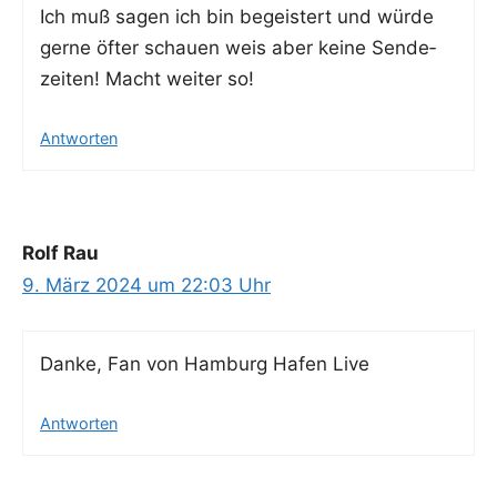
Ich muß sagen ich bin begeis­tert und wür­de
ger­ne öfter schau­en weis aber kei­ne Sen­de­
zei­ten! Macht wei­ter so!
Antworten
Rolf Rau
9. März 2024 um 22:03 Uhr
Dan­ke, Fan von Ham­burg Hafen Live
Antworten