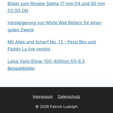
Bilder zum Review Sigma 17 mm f/4 und 50 mm
f/2 DG DN
Versteigerung von White Wall Bildern für einen
guten Zweck
Mit Alles und Scharf No. 13 - Feyzi Bey und
Paddy Lu live vereint
Leica Vario Elmar 100-400mm f/5-6.3
Beispielbilder
Impressum
Datenschutz
© 2026 Patrick Ludolph