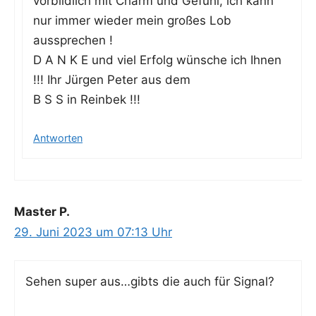
vor­bild­lich mit Charm und Gefühl, ich kann
nur immer wie­der mein gro­ßes Lob
aussprechen !
D A N K E und viel Erfolg wün­sche ich Ihnen
!!! Ihr Jür­gen Peter aus dem
B S S in Reinbek !!!
Antworten
Master P.
29. Juni 2023 um 07:13 Uhr
Sehen super aus…gibts die auch für Signal?