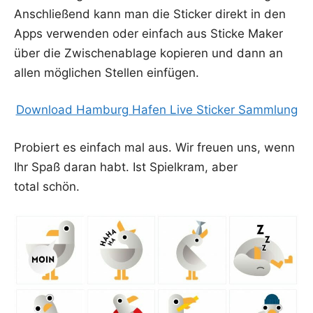
Anschlie­ßend kann man die Sti­cker direkt in den
Apps ver­wen­den oder ein­fach aus Sti­cke Maker
über die Zwi­schen­ab­la­ge kopie­ren und dann an
allen mög­li­chen Stel­len einfügen.
Down­load Ham­burg Hafen Live Sti­cker Sammlung
Pro­biert es ein­fach mal aus. Wir freu­en uns, wenn
Ihr Spaß dar­an habt. Ist Spiel­kram, aber
total schön.