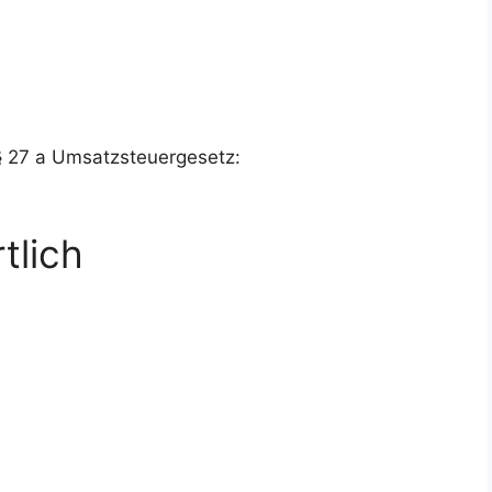
§ 27 a Umsatz­steu­er­ge­setz:
tlich