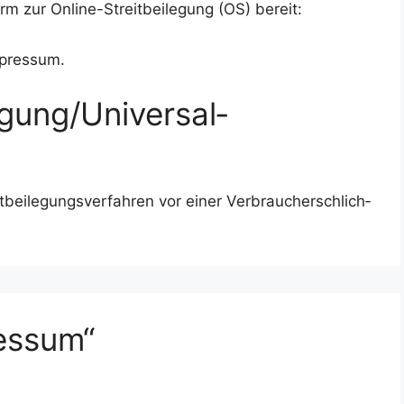
form zur Online-Streit­bei­le­gung (OS) bereit:
mpressum.
egung/Universal­
­bei­le­gungs­ver­fah­ren vor einer Ver­brau­cher­schlich­
essum“