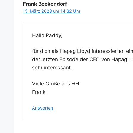
Frank Beckendorf
15. März 2023 um 14:32 Uhr
Hal­lo Paddy,
für dich als Hapag Lloyd inter­es­sier­ten e
der letz­ten Epi­so­de der CEO von Hapag Ll
sehr interessant.
Vie­le Grü­ße aus HH
Frank
Antworten