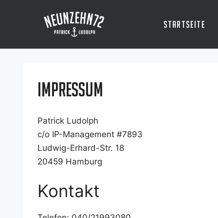
Zum
Inhalt
Startseite
springen
Impressum
Patrick Ludolph
c/o IP-Manage­ment #7893
Lud­wig-Erhard-Str. 18
20459 Ham­burg
Kontakt
Tele­fon: 040/21993080