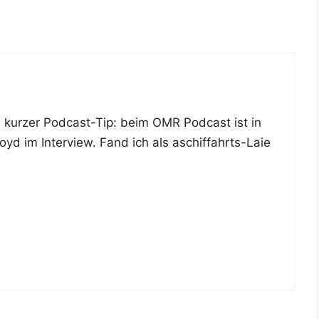
in kur­zer Pod­cast-Tip: beim OMR Pod­cast ist in
oyd im Inter­view. Fand ich als aschif­fahrts-Laie