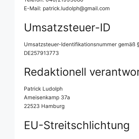
E-Mail: patrick.ludolph@gmail.com
Umsatzsteuer-ID
Umsatz­steu­er-Iden­ti­fi­ka­ti­ons­num­mer gemäß 
DE257913773
Redaktionell verantwor
Patrick Ludolph
Amei­sen­kamp 37a
22523 Ham­burg
EU-Streitschlichtung