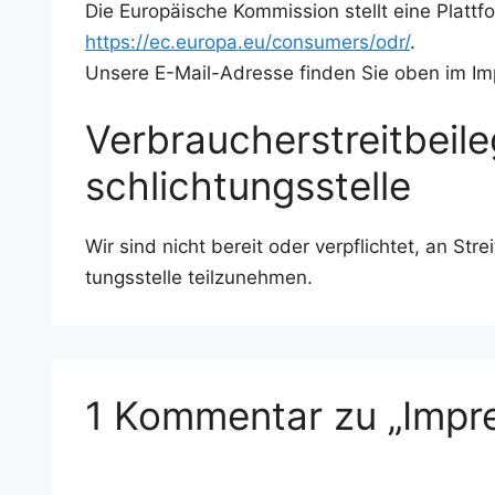
Die Euro­päi­sche Kom­mis­si­on stellt eine Platt­
https://ec.europa.eu/consumers/odr/
.
Unse­re E-Mail-Adres­se fin­den Sie oben im I
Verbraucher­streit­beil
schlichtungs­stelle
Wir sind nicht bereit oder ver­pflich­tet, an Streit
tungs­stel­le teilzunehmen.
1 Kommentar zu „Impr