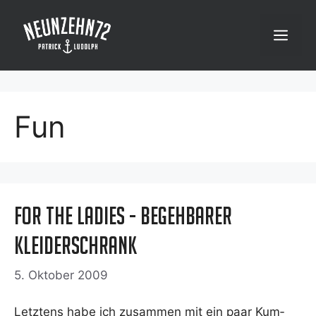
Zum
Inhalt
Menü
springen
Fun
For the Ladies - begehbarer
Kleiderschrank
5. Oktober 2009
Letz­tens habe ich zusam­men mit ein paar Kum­