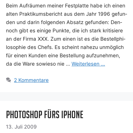
Beim Auf­räu­men mei­ner Fest­plat­te habe ich einen
alten Prak­ti­kums­be­richt aus dem Jahr 1996 gefun­
den und dar­in fol­gen­den Absatz gefun­den: Den­
noch gibt es eini­ge Punk­te, die ich stark kri­ti­sie­re
an der Fir­ma XXX. Zum einen ist es die Bestell­phi­
lo­so­phie des Chefs. Es scheint nahe­zu unmög­lich
für einen Kun­den eine Bestel­lung auf­zu­neh­men,
da die Ware sowie­so nie …
Wei­ter­le­sen …
2 Kommentare
Photoshop fürs iPhone
13. Juli 2009