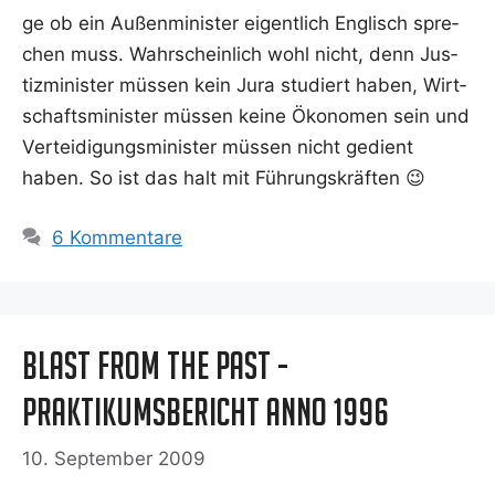
ge ob ein Außen­mi­nis­ter eigent­lich Eng­lisch spre­
chen muss. Wahr­schein­lich wohl nicht, denn Jus­
tiz­mi­nis­ter müs­sen kein Jura stu­diert haben, Wirt­
schafts­mi­nis­ter müs­sen kei­ne Öko­no­men sein und
Ver­tei­di­gungs­mi­nis­ter müs­sen nicht gedient
haben. So ist das halt mit Führungskräften 😉
6 Kommentare
Blast from the Past -
Praktikumsbericht Anno 1996
10. September 2009