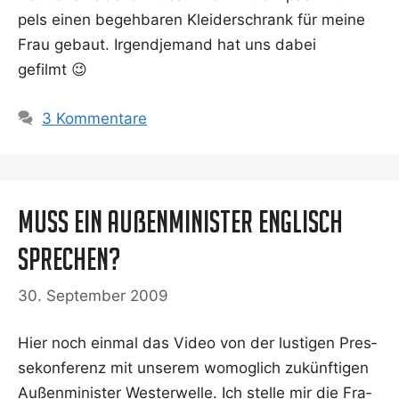
pels einen begeh­ba­ren Klei­der­schrank für mei­ne
Frau gebaut. Irgend­je­mand hat uns dabei
gefilmt 😉
3 Kommentare
Muss ein Außenminister Englisch
sprechen?
30. September 2009
Hier noch ein­mal das Video von der lus­ti­gen Pres­
se­kon­fe­renz mit unse­rem womog­lich zukünf­ti­gen
Außen­mi­nis­ter Wes­ter­wel­le. Ich stel­le mir die Fra­