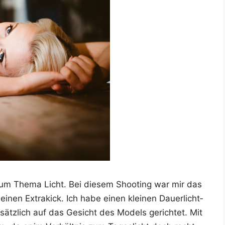
zum The­ma Licht. Bei die­sem Shoo­ting war mir das
 einen Extra­kick. Ich habe einen klei­nen Dau­er­licht­
z­lich auf das Gesicht des Models gerich­tet. Mit