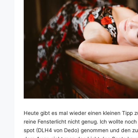
Heu­te gibt es mal wie­der einen klei­nen Tipp 
rei­ne Fens­ter­licht nicht genug. Ich woll­te noch
spot (DLH4 von Dedo) genom­men und den zusät