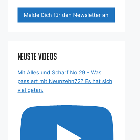
Mel­de Dich für den News­let­ter an
Neuste Videos
Mit Alles und Scharf No 29 - Was
passiert mit Neunzehn72? Es hat sich
viel getan.