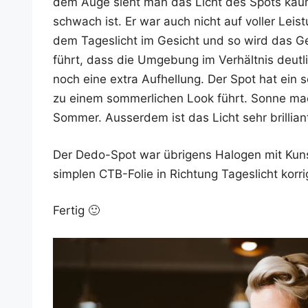
dem Auge sieht man das Licht des Spots kaum, 
schwach ist. Er war auch nicht auf vol­ler Leis­
dem Tages­licht im Gesicht und so wird das Gesi
führt, dass die Umge­bung im Ver­hält­nis deut
noch eine extra Auf­hel­lung. Der Spot hat ein 
zu einem som­mer­li­chen Look führt. Son­ne mach
Som­mer. Aus­ser­dem ist das Licht sehr bril­li­
Der Dedo-Spot war übri­gens Halo­gen mit Kunst­
simp­len CTB-Folie in Rich­tung Tages­licht korri
Fer­tig 🙂