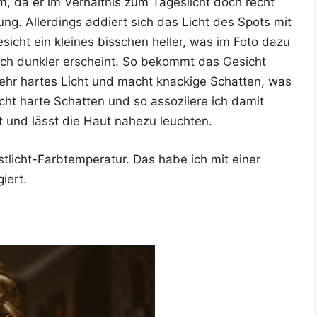
da er im Ver­hält­nis zum Tages­licht doch recht
tung. Aller­dings addiert sich das Licht des Spots mit
cht ein klei­nes biss­chen hel­ler, was im Foto dazu
­lich dunk­ler erscheint. So bekommt das Gesicht
sehr har­tes Licht und macht kna­cki­ge Schat­ten, was
t har­te Schat­ten und so asso­zi­ie­re ich damit
ant und lässt die Haut nahe­zu leuchten.
licht-Farb­tem­pe­ra­tur. Das habe ich mit einer
giert.