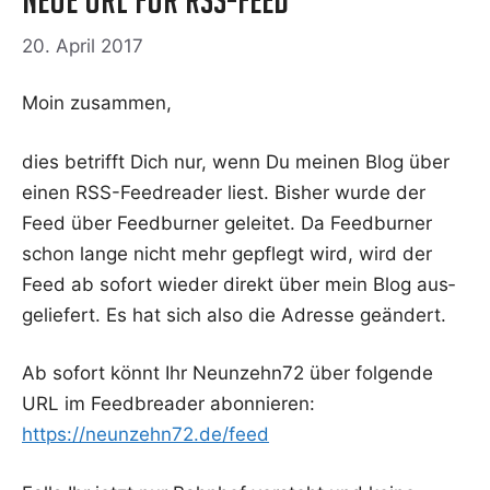
20. April 2017
Moin zusam­men,
dies betrifft Dich nur, wenn Du mei­nen Blog über
einen RSS-Feed­rea­der liest. Bis­her wur­de der
Feed über Feedb­ur­ner gelei­tet. Da Feedb­ur­ner
schon lan­ge nicht mehr gepflegt wird, wird der
Feed ab sofort wie­der direkt über mein Blog aus­
ge­lie­fert. Es hat sich also die Adres­se geändert.
Ab sofort könnt Ihr Neunzehn72 über fol­gen­de
URL im Feed­brea­der abon­nie­ren:
https://neunzehn72.de/feed