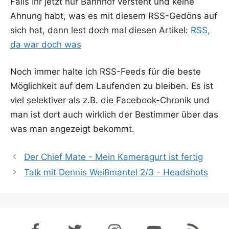
Falls Ihr jetzt nur Bahn­hof ver­steht und kei­ne
Ahnung habt, was es mit die­sem RSS-Gedöns auf
sich hat, dann lest doch mal die­sen Arti­kel:
RSS,
da war doch was
Noch immer hal­te ich RSS-Feeds für die bes­te
Mög­lich­keit auf dem Lau­fen­den zu blei­ben. Es ist
viel selek­ti­ver als z.B. die Face­book-Chro­nik und
man ist dort auch wirk­lich der Bestim­mer über das
was man ange­zeigt bekommt.
Der Chief Mate - Mein Kameragurt ist fertig
Talk mit Dennis Weißmantel 2/3 - Headshots