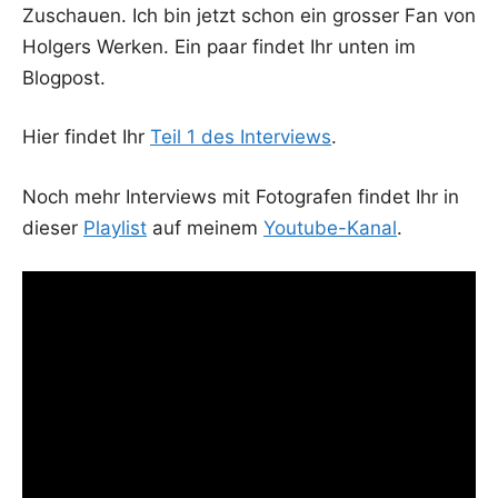
Zuschau­en. Ich bin jetzt schon ein gros­ser Fan von
Hol­gers Wer­ken. Ein paar fin­det Ihr unten im
Blogpost.
Hier fin­det Ihr
Teil 1 des Inter­views
.
Noch mehr Inter­views mit Foto­gra­fen fin­det Ihr in
die­ser
Play­list
auf mei­nem
You­tube-Kanal
.