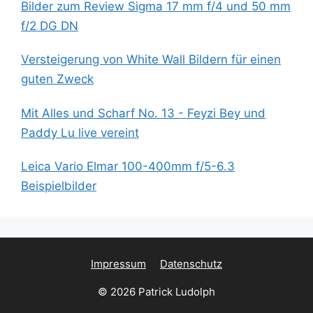
Bilder zum Review Sigma 17 mm f/4 und 50 mm
f/2 DG DN
Versteigerung von White Wall Bildern für einen
guten Zweck
Mit Alles und Scharf No. 13 - Feyzi Bey und
Paddy Lu live vereint
Leica Vario Elmar 100-400mm f/5-6.3
Beispielbilder
Impressum
Datenschutz
© 2026 Patrick Ludolph