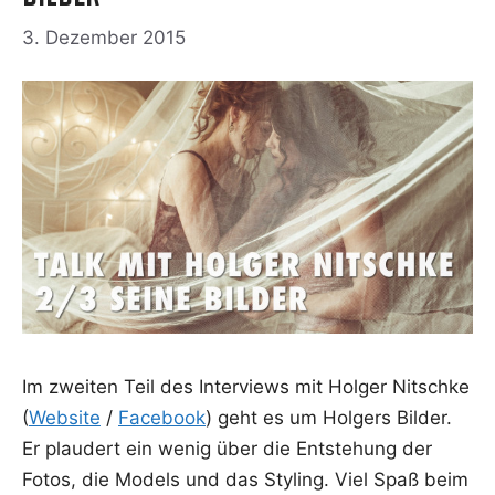
3. Dezember 2015
Im zwei­ten Teil des Inter­views mit Hol­ger Nit­sch­ke
(
Web­site
/
Face­book
) geht es um Hol­gers Bil­der.
Er plau­dert ein wenig über die Ent­ste­hung der
Fotos, die Models und das Sty­ling. Viel Spaß beim