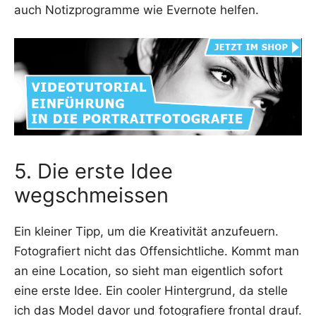
auch Notiz­pro­gram­me wie Ever­no­te helfen.
5. Die erste Idee
wegschmeissen
Ein klei­ner Tipp, um die Krea­ti­vi­tät anzu­feu­ern.
Foto­gra­fiert nicht das Offen­sicht­li­che. Kommt man
an eine Loca­ti­on, so sieht man eigent­lich sofort
eine ers­te Idee. Ein coo­ler Hin­ter­grund, da stel­le
ich das Model davor und foto­gra­fie­re fron­tal drauf.