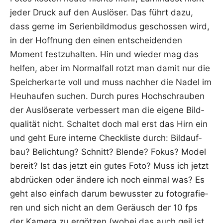
jeder Druck auf den Aus­lö­ser. Das führt dazu,
dass ger­ne im Seri­en­bild­mo­dus geschos­sen wird,
in der Hoff­nung den einen ent­schei­den­den
Moment fest­zu­hal­ten. Hin und wie­der mag das
hel­fen, aber im Nor­mal­fall rotzt man damit nur die
Spei­cher­kar­te voll und muss nach­her die Nadel im
Heu­hau­fen suchen. Durch pures Hoch­schrau­ben
der Aus­lö­se­ra­te ver­bes­sert man die eige­ne Bild­
qua­li­tät nicht. Schal­tet doch mal erst das Hirn ein
und geht Eure inter­ne Check­lis­te durch: Bild­auf­
bau? Belich­tung? Schnitt? Blen­de? Fokus? Model
bereit? Ist das jetzt ein gutes Foto? Muss ich jetzt
abdrü­cken oder ände­re ich noch ein­mal was? Es
geht also ein­fach dar­um bewuss­ter zu foto­gra­fie­
ren und sich nicht an dem Geräusch der 10 fps
der Kame­ra zu ergöt­zen (wobei das auch geil ist