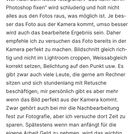
Pho­to­shop fixen” wird schlu­de­rig und holt nicht
alles aus den Fotos raus, was mög­lich ist. Je bes­
ser das Foto aus der Kame­ra kommt, umso bes­ser
wird auch das bear­bei­te­te Ergeb­nis sein. Daher
emp­feh­le ich zu ver­su­chen das Foto bereits in der
Kame­ra per­fekt zu machen. Bild­schnitt gleich rich­
tig und nicht im Ligh­t­room crop­pen, Weiss­ab­gleich
kor­rekt set­zen, Belich­tung auf den Punkt usw. Es
gibt zwar auch vie­le Leu­te, die ger­ne am Rech­ner
sit­zen und sich stun­den­lang mit Retu­sche
beschäf­ti­gen, mir per­sön­lich gibt es aber mehr
wenn das Bild per­fekt aus der Kame­ra kommt.
Zwar gehört auch bei mir die Nach­be­ar­bei­tung
fest zur Foto­gra­fie, aber ich ver­su­che dort Zeit zu
spa­ren. Spä­tes­tens wenn man anfängt für die
eige­ne Arbeit Geld zu neh­men, wird das wichtig.