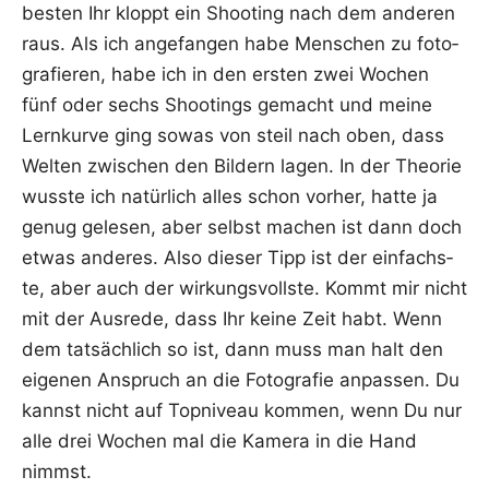
bes­ten Ihr kloppt ein Shoo­ting nach dem ande­ren
raus. Als ich ange­fan­gen habe Men­schen zu foto­
gra­fie­ren, habe ich in den ers­ten zwei Wochen
fünf oder sechs Shoo­tings gemacht und mei­ne
Lern­kur­ve ging sowas von steil nach oben, dass
Wel­ten zwi­schen den Bil­dern lagen. In der Theo­rie
wuss­te ich natür­lich alles schon vor­her, hat­te ja
genug gele­sen, aber selbst machen ist dann doch
etwas ande­res. Also die­ser Tipp ist der ein­fachs­
te, aber auch der wir­kungs­volls­te. Kommt mir nicht
mit der Aus­re­de, dass Ihr kei­ne Zeit habt. Wenn
dem tat­säch­lich so ist, dann muss man halt den
eige­nen Anspruch an die Foto­gra­fie anpas­sen. Du
kannst nicht auf Top­ni­veau kom­men, wenn Du nur
alle drei Wochen mal die Kame­ra in die Hand
nimmst.