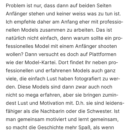
Pro­blem ist nur, dass dann auf bei­den Sei­ten
Anfän­ger ste­hen und kei­ner weiss was zu tun ist.
Ich emp­feh­le daher am Anfang eher mit pro­fes­sio­
nel­len Models zusam­men zu arbei­ten. Das ist
natür­lich nicht ein­fach, denn war­um soll­te ein pro­
fes­sio­nel­les Model mit einem Anfän­ger shoo­ten
wol­len? Dann ver­sucht es doch auf Platt­for­men
wie der Model-Kar­tei. Dort fin­det Ihr neben pro­
fes­sio­nel­len und erfah­re­nen Models auch ganz
vie­le, die ein­fach Lust haben foto­gra­fiert zu wer­
den. Die­se Models sind dann zwar auch noch
nicht so mega erfah­ren, aber sie brin­gen zumin­
dest Lust und Moti­va­ti­on mit. D.h. sie sind lei­dens­
fä­hi­ger als die Nach­ba­rin oder die Schwes­ter. Ist
man gemein­sam moti­viert und lernt gemein­sam,
so macht die Geschich­te mehr Spaß, als wenn