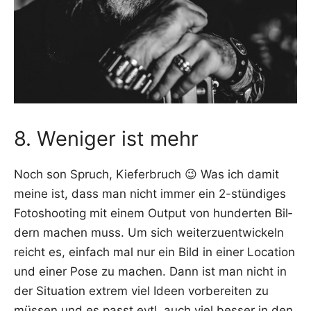
8. Weniger ist mehr
Noch son Spruch, Kie­fer­bruch 😉 Was ich damit
mei­ne ist, dass man nicht immer ein 2-stün­di­ges
Foto­shoo­ting mit einem Out­put von hun­der­ten Bil­
dern machen muss. Um sich wei­ter­zu­ent­wi­ckeln
reicht es, ein­fach mal nur ein Bild in einer Loca­ti­on
und einer Pose zu machen. Dann ist man nicht in
der Situa­ti­on extrem viel Ideen vor­be­rei­ten zu
müs­sen und es passt evtl. auch viel bes­ser in den