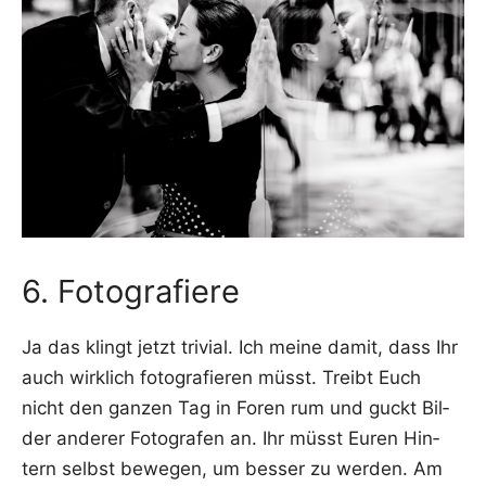
6. Fotografiere
Ja das klingt jetzt tri­vi­al. Ich mei­ne damit, dass Ihr
auch wirk­lich foto­gra­fie­ren müsst. Treibt Euch
nicht den gan­zen Tag in Foren rum und guckt Bil­
der ande­rer Foto­gra­fen an. Ihr müsst Euren Hin­
tern selbst bewe­gen, um bes­ser zu wer­den. Am