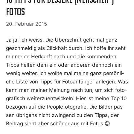
Fotos
20. Februar 2015
Ja ja, ich weiss. Die Über­schrift geht mal ganz
geschmei­dig als Click­bait durch. Ich hof­fe Ihr seht
mir mei­ne Her­kunft nach und die kom­men­den
Tipps hel­fen dem ein oder ande­ren den­noch ein
wenig wei­ter. Ich woll­te mal mei­ne ganz per­sön­li­
che Lis­te von Tipps für Foto­an­fän­ger anle­gen. Was
kann man mei­ner Mei­nung nach tun, um sich foto­
gra­fisch wei­ter­zu­ent­wi­ckeln. Hier ist mei­ne Top 10
bezo­gen auf die Peo­p­le­fo­to­gra­fie. Die Bil­der pas­
sen übri­gens nicht zwin­gend zu den Tipps, der
Bei­trag sieht aber schö­ner aus mit Fotos 😉