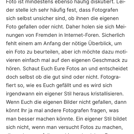
Foto ist min­des­tens eben­so häu­fig dis­ku­tiert. Lei­
der stel­le ich sehr häu­fig fest, dass Foto­gra­fen
sich selbst unsi­cher sind, ob ihnen die eige­nen
Foto gefal­len oder nicht. Daher holen sie sich Mei­
nun­gen von Frem­den in Inter­net-Foren. Sicher­lich
fehlt einem am Anfang der nöti­ge Über­blick, um
ein Foto zu beur­tei­len, aber ich möch­te dazu moti­
vie­ren ein­fach mal auf den eige­nen Geschmack zu
hören. Schaut Euch Eure Fotos an und ent­schei­det
doch selbst ob die gut sind oder nicht. Foto­gra­
fiert so, wie es Euch gefällt und es wird sich
irgend­wann ein eige­ner Stil her­aus kris­tal­li­sie­ren.
Wenn Euch die eige­nen Bil­der nicht gefal­len, dann
könnt Ihr ja mal ande­re Foto­gra­fen fra­gen, was
man bes­ser machen könn­te. Ein eige­ner Stil bil­det
sich nicht, wenn man ver­sucht Fotos zu machen,