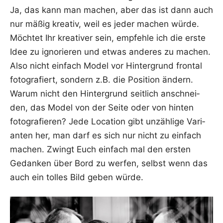
Ja, das kann man machen, aber das ist dann auch
nur mäßig krea­tiv, weil es jeder machen wür­de.
Möch­tet Ihr krea­ti­ver sein, emp­feh­le ich die ers­te
Idee zu igno­rie­ren und etwas ande­res zu machen.
Also nicht ein­fach Model vor Hin­ter­grund fron­tal
foto­gra­fiert, son­dern z.B. die Posi­ti­on ändern.
War­um nicht den Hin­ter­grund seit­lich anschnei­
den, das Model von der Sei­te oder von hin­ten
foto­gra­fie­ren? Jede Loca­ti­on gibt unzäh­li­ge Vari­
an­ten her, man darf es sich nur nicht zu ein­fach
machen. Zwingt Euch ein­fach mal den ers­ten
Gedan­ken über Bord zu wer­fen, selbst wenn das
auch ein tol­les Bild geben würde.