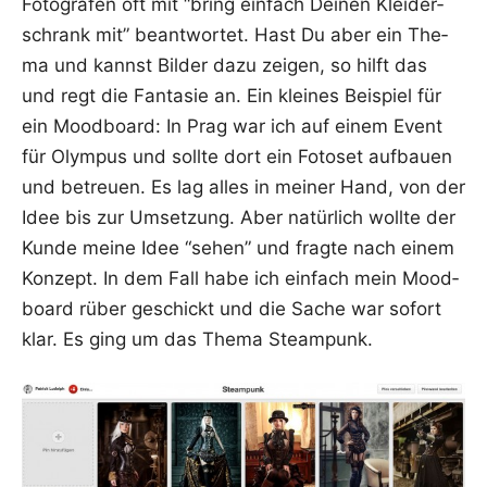
Foto­gra­fen oft mit “bring ein­fach Dei­nen Klei­der­
schrank mit” beant­wor­tet. Hast Du aber ein The­
ma und kannst Bil­der dazu zei­gen, so hilft das
und regt die Fan­ta­sie an. Ein klei­nes Bei­spiel für
ein Mood­board: In Prag war ich auf einem Event
für Olym­pus und soll­te dort ein Foto­set auf­bau­en
und betreu­en. Es lag alles in mei­ner Hand, von der
Idee bis zur Umset­zung. Aber natür­lich woll­te der
Kun­de mei­ne Idee “sehen” und frag­te nach einem
Kon­zept. In dem Fall habe ich ein­fach mein Mood­
board rüber geschickt und die Sache war sofort
klar. Es ging um das The­ma Steampunk.