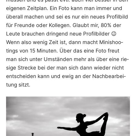
eige­nen Zeit­plan. Ein Foto kann man immer und
über­all machen und sei es nur ein neu­es Pro­fil­bild
für Freun­de oder Kol­le­gen. Glaubt mir, 80% der
Leu­te brau­chen drin­gend neue Pro­fil­bil­der 😉
Wenn also wenig Zeit ist, dann macht Mini­shoo­
tings von 15 Minu­ten. Über das eine Foto freut
man sich unter Umstän­den mehr als über eine rie­
si­ge Stre­cke bei der man sich dann wie­der nicht
ent­schei­den kann und ewig an der Nach­be­ar­bei­
tung sitzt.