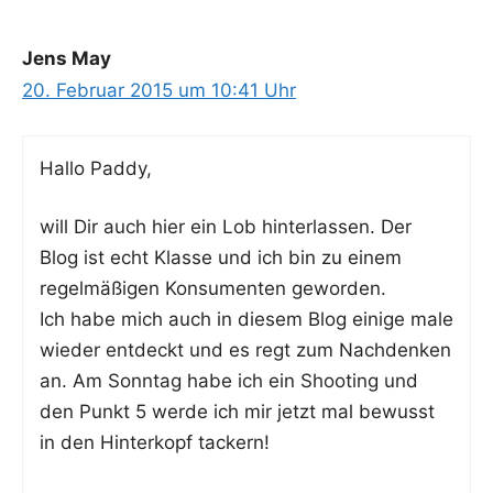
Jens May
20. Februar 2015 um 10:41 Uhr
Hal­lo Paddy,
will Dir auch hier ein Lob hin­ter­las­sen. Der
Blog ist echt Klas­se und ich bin zu einem
regel­mä­ßi­gen Kon­su­men­ten geworden.
Ich habe mich auch in die­sem Blog eini­ge male
wie­der ent­deckt und es regt zum Nach­den­ken
an. Am Sonn­tag habe ich ein Shoo­ting und
den Punkt 5 wer­de ich mir jetzt mal bewusst
in den Hin­ter­kopf tackern!