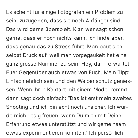
Es scheint für eini­ge Foto­gra­fen ein Pro­blem zu
sein, zuzu­ge­ben, dass sie noch Anfän­ger sind.
Das wird ger­ne über­spielt. Klar, wer sagt schon
ger­ne, dass er noch nichts kann. Ich fin­de aber,
dass genau das zu Stress führt. Man baut sich
selbst Druck auf, weil man vor­ge­gau­kelt hat eine
ganz gros­se Num­mer zu sein. Hey, dann erwar­tet
Euer Gegen­über auch etwas von Euch. Mein Tipp:
Ein­fach ehr­lich sein und den Wel­pen­schutz genies­
sen. Wenn Ihr in Kon­takt mit einem Model kommt,
dann sagt doch ein­fach: “Das ist erst mein zwei­tes
Shoo­ting und ich bin echt noch unsi­cher. Ich wür­
de mich rie­sig freu­en, wenn Du mich mit Dei­ner
Erfah­rung etwas unter­stützt und wir gemein­sam
etwas expe­ri­men­tie­ren könn­ten.” Ich per­sön­lich