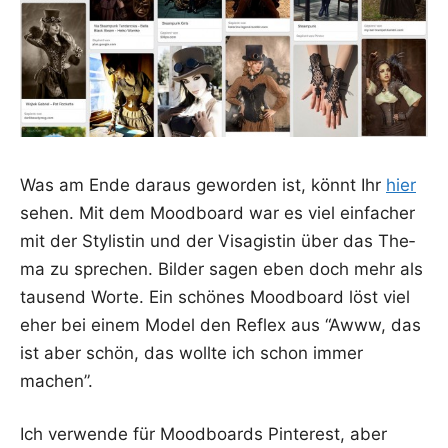
Was am Ende dar­aus gewor­den ist, könnt Ihr
hier
sehen. Mit dem Mood­board war es viel ein­fa­cher
mit der Sty­lis­tin und der Visa­gis­tin über das The­
ma zu spre­chen. Bil­der sagen eben doch mehr als
tau­send Wor­te. Ein schö­nes Mood­board löst viel
eher bei einem Model den Reflex aus “Awww, das
ist aber schön, das woll­te ich schon immer
machen”.
Ich ver­wen­de für Mood­boards Pin­te­rest, aber