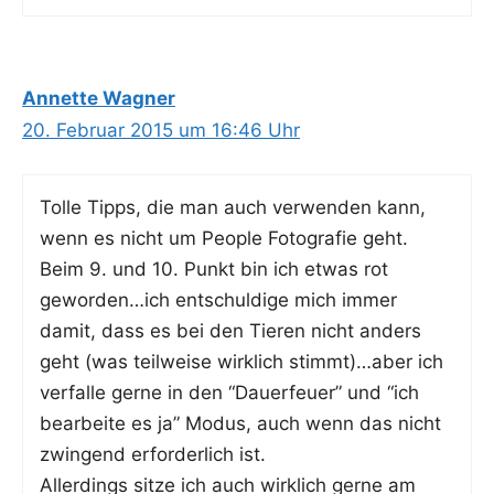
Annette Wagner
20. Februar 2015 um 16:46 Uhr
Tol­le Tipps, die man auch ver­wen­den kann,
wenn es nicht um Peo­p­le Foto­gra­fie geht.
Beim 9. und 10. Punkt bin ich etwas rot
geworden…ich ent­schul­di­ge mich immer
damit, dass es bei den Tie­ren nicht anders
geht (was teil­wei­se wirk­lich stimmt)…aber ich
ver­fal­le ger­ne in den “Dau­er­feu­er” und “ich
bear­bei­te es ja” Modus, auch wenn das nicht
zwin­gend erfor­der­lich ist.
Aller­dings sit­ze ich auch wirk­lich ger­ne am