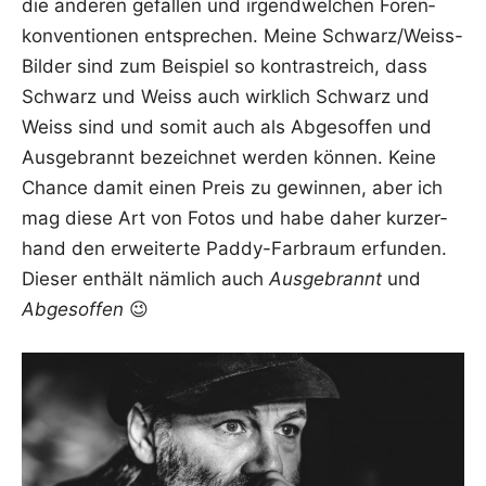
die ande­ren gefal­len und irgend­wel­chen Foren­
kon­ven­tio­nen ent­spre­chen. Mei­ne Schwar­z/­Weiss-
Bil­der sind zum Bei­spiel so kon­trast­reich, dass
Schwarz und Weiss auch wirk­lich Schwarz und
Weiss sind und somit auch als Abge­sof­fen und
Aus­ge­brannt bezeich­net wer­den kön­nen. Kei­ne
Chan­ce damit einen Preis zu gewin­nen, aber ich
mag die­se Art von Fotos und habe daher kur­zer­
hand den erwei­ter­te Pad­dy-Farb­raum erfun­den.
Die­ser ent­hält näm­lich auch
Aus­ge­brannt
und
Abge­sof­fen
😉