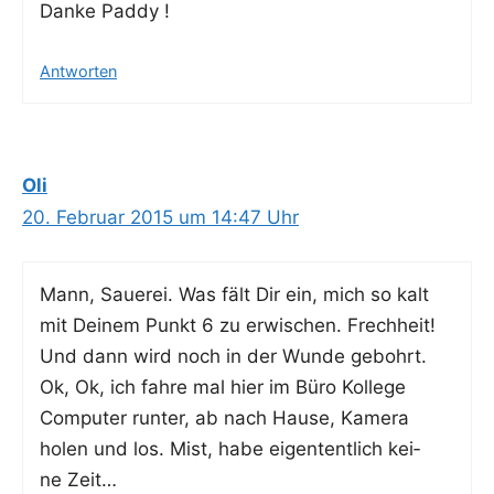
Dan­ke Paddy !
Antworten
Oli
20. Februar 2015 um 14:47 Uhr
Mann, Saue­rei. Was fält Dir ein, mich so kalt
mit Dei­nem Punkt 6 zu erwi­schen. Frech­heit!
Und dann wird noch in der Wun­de gebohrt.
Ok, Ok, ich fah­re mal hier im Büro Kol­le­ge
Com­pu­ter run­ter, ab nach Hau­se, Kame­ra
holen und los. Mist, habe eigen­tent­lich kei­
ne Zeit…