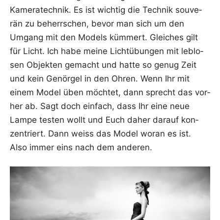
Kame­ra­tech­nik. Es ist wich­tig die Tech­nik sou­ve­
rän zu beherr­schen, bevor man sich um den
Umgang mit den Models küm­mert. Glei­ches gilt
für Licht. Ich habe mei­ne Licht­übun­gen mit leb­lo­
sen Objek­ten gemacht und hat­te so genug Zeit
und kein Genör­gel in den Ohren. Wenn Ihr mit
einem Model üben möch­tet, dann sprecht das vor­
her ab. Sagt doch ein­fach, dass Ihr eine neue
Lam­pe tes­ten wollt und Euch daher dar­auf kon­
zen­triert. Dann weiss das Model wor­an es ist.
Also immer eins nach dem anderen.