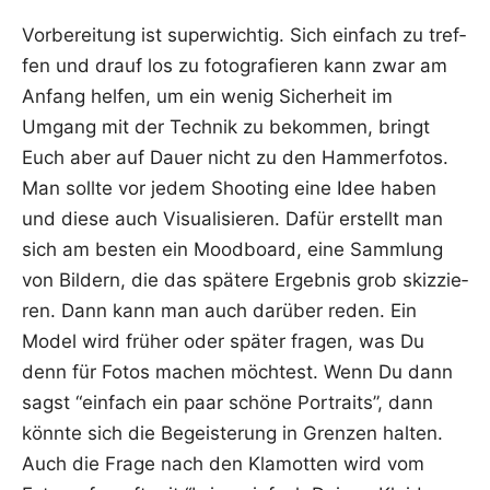
Vor­be­rei­tung ist super­wich­tig. Sich ein­fach zu tref­
fen und drauf los zu foto­gra­fie­ren kann zwar am
Anfang hel­fen, um ein wenig Sicher­heit im
Umgang mit der Tech­nik zu bekom­men, bringt
Euch aber auf Dau­er nicht zu den Ham­mer­fo­tos.
Man soll­te vor jedem Shoo­ting eine Idee haben
und die­se auch Visua­li­sie­ren. Dafür erstellt man
sich am bes­ten ein Mood­board, eine Samm­lung
von Bil­dern, die das spä­te­re Ergeb­nis grob skiz­zie­
ren. Dann kann man auch dar­über reden. Ein
Model wird frü­her oder spä­ter fra­gen, was Du
denn für Fotos machen möch­test. Wenn Du dann
sagst “ein­fach ein paar schö­ne Por­traits”, dann
könn­te sich die Begeis­te­rung in Gren­zen hal­ten.
Auch die Fra­ge nach den Kla­mot­ten wird vom