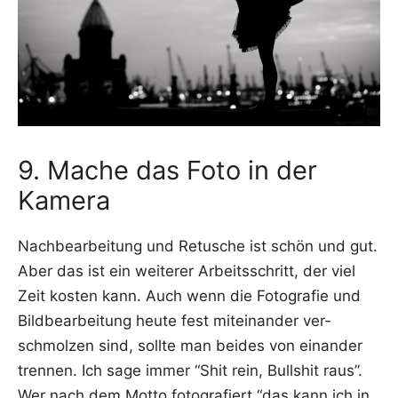
9. Mache das Foto in der
Kamera
Nach­be­ar­bei­tung und Retu­sche ist schön und gut.
Aber das ist ein wei­te­rer Arbeits­schritt, der viel
Zeit kos­ten kann. Auch wenn die Foto­gra­fie und
Bild­be­ar­bei­tung heu­te fest mit­ein­an­der ver­
schmol­zen sind, soll­te man bei­des von ein­an­der
tren­nen. Ich sage immer “Shit rein, Bull­shit raus”.
Wer nach dem Mot­to foto­gra­fiert “das kann ich in