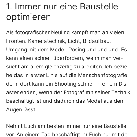
1. Immer nur eine Baustelle
optimieren
Als foto­gra­fi­scher Neu­ling kämpft man an vie­len
Fron­ten. Kame­ra­tech­nik, Licht, Bild­auf­bau,
Umgang mit dem Model, Posing und und und. Es
kann einen schnell über­for­dern, wenn man ver­
sucht am allem gleich­zei­tig zu arbei­ten. Ich bezie­
he das in ers­ter Linie auf die Men­schen­fo­to­gra­fie,
denn dort kann ein Shoo­ting schnell in einem Dis­
as­ter enden, wenn der Foto­graf mit sei­ner Tech­nik
beschäf­tigt ist und dadurch das Model aus den
Augen lässt.
Nehmt Euch am bes­ten immer nur eine Bau­stel­le
vor. An einem Tag beschäf­tigt Ihr Euch nur mit der