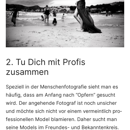
2. Tu Dich mit Profis
zusammen
Spe­zi­ell in der Men­schen­fo­to­gra­fie sieht man es
häu­fig, dass am Anfang nach “Opfern” gesucht
wird. Der ange­hen­de Foto­graf ist noch unsi­cher
und möch­te sich nicht vor einem ver­meint­lich pro­
fes­sio­nel­len Model bla­mie­ren. Daher sucht man
sei­ne Models im Freun­des- und Bekann­ten­kreis.