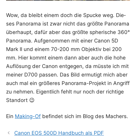
Wow, da bleibt einem doch die Spu­cke weg. Die­
ses Pan­ora­ma ist zwar nicht das größ­te Pan­ora­ma
über­haupt, dafür aber das größ­te sphe­ri­sche 360°
Pan­ora­ma. Auf­ge­nom­men mit einer Canon 5D
Mark II und einem 70-200 mm Objek­tiv bei 200
mm. Hier kommt einem dann aber auch die hohe
Auf­lö­sung der Canon ent­ge­gen, da müss­te ich mit
mei­ner D700 pas­sen. Das Bild ermu­tigt mich aber
auch mal ein grö­ße­res Pan­ora­ma-Pro­jekt in Angriff
zu neh­men. Eigent­lich fehlt nur noch der rich­ti­ge
Standort 😉
Ein
Making-Of
befin­det sich im Blog des Machers.
Canon EOS 500D Handbuch als PDF