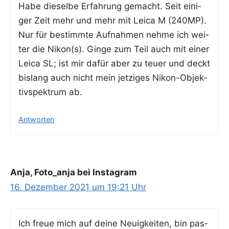
Habe die­sel­be Erfah­rung gemacht. Seit eini­
ger Zeit mehr und mehr mit Lei­ca M (240MP).
Nur für bestimm­te Auf­nah­men neh­me ich wei­
ter die Nikon(s). Gin­ge zum Teil auch mit einer
Lei­ca SL; ist mir dafür aber zu teu­er und deckt
bis­lang auch nicht mein jet­zi­ges Nikon-Objek­
tiv­spek­trum ab.
Antworten
Anja, Foto_anja bei Instagram
16. Dezember 2021 um 19:21 Uhr
Ich freue mich auf dei­ne Neu­ig­kei­ten, bin pas­