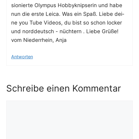
sio­nier­te Olym­pus Hob­by­knip­se­rin und habe
nun die ers­te Lei­ca. Was ein Spaß. Lie­be dei­
ne you Tube Vide­os, du bist so schon locker
und nord­deutsch - nüch­tern . Lie­be Grü­ße!
vom Nie­der­rhein, Anja
Antworten
Schreibe einen Kommentar
Kommentar