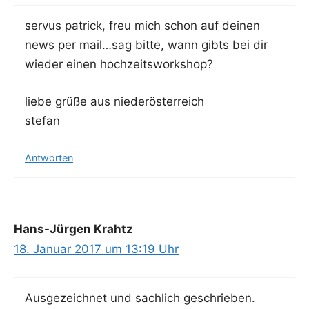
ser­vus patrick, freu mich schon auf dei­nen
news per mail…sag bit­te, wann gibts bei dir
wie­der einen hochzeitsworkshop?
lie­be grü­ße aus niederösterreich
stefan
Antworten
Hans-Jürgen Krahtz
18. Januar 2017 um 13:19 Uhr
Aus­ge­zeich­net und sach­lich geschrie­ben.