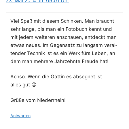
23. Mai 2014 um 09:01 Uhr
Viel Spaß mit die­sem Schin­ken. Man braucht
sehr lan­ge, bis man ein Foto­buch kennt und
mit jedem wei­te­ren anschau­en, ent­deckt man
etwas neu­es. Im Gegen­satz zu lang­sam ver­al­
ten­der Tech­nik ist es ein Werk fürs Leben, an
dem man meh­re­re Jahr­zehn­te Freu­de hat!
Ach­so. Wenn die Gat­tin es abseg­net ist
alles gut 😉
Grü­ße vom Niederrhein!
Antworten