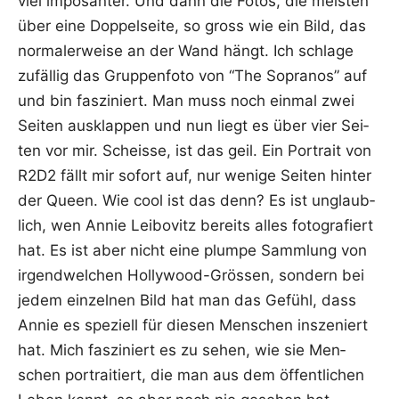
viel impo­san­ter. Und dann die Fotos, die meis­ten
über eine Dop­pel­sei­te, so gross wie ein Bild, das
nor­ma­ler­wei­se an der Wand hängt. Ich schla­ge
zufäl­lig das Grup­pen­fo­to von “The Sopra­nos” auf
und bin fas­zi­niert. Man muss noch ein­mal zwei
Sei­ten aus­klap­pen und nun liegt es über vier Sei­
ten vor mir. Scheis­se, ist das geil. Ein Por­trait von
R2D2 fällt mir sofort auf, nur weni­ge Sei­ten hin­ter
der Queen. Wie cool ist das denn? Es ist unglaub­
lich, wen Annie Lei­bo­vitz bereits alles foto­gra­fiert
hat. Es ist aber nicht eine plum­pe Samm­lung von
irgend­wel­chen Hol­ly­wood-Grös­sen, son­dern bei
jedem ein­zel­nen Bild hat man das Gefühl, dass
Annie es spe­zi­ell für die­sen Men­schen insze­niert
hat. Mich fas­zi­niert es zu sehen, wie sie Men­
schen por­trai­tiert, die man aus dem öffent­li­chen