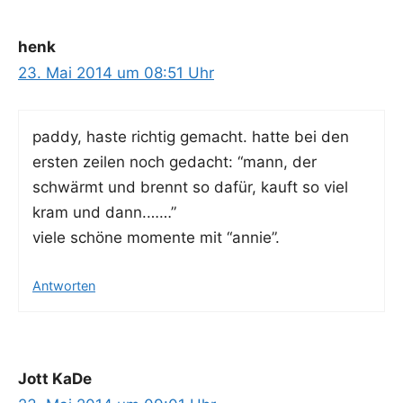
henk
23. Mai 2014 um 08:51 Uhr
pad­dy, has­te rich­tig gemacht. hat­te bei den
ers­ten zei­len noch gedacht: “mann, der
schwärmt und brennt so dafür, kauft so viel
kram und dann.……”
vie­le schö­ne momen­te mit “annie”.
Antworten
Jott KaDe