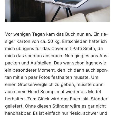
Vor weni­gen Tagen kam das Buch nun an. Ein rie­
si­ger Kar­ton von ca. 50 Kg. Ent­schie­den hat­te ich
mich übri­gens für das Cover mit Pat­ti Smith, da
mich das spon­tan ansprach. Nun ging es ans Aus­
pa­cken und Auf­stel­len. Das war schon irgend­wie
ein beson­de­rer Moment, den ich dann auch spon­
tan mit ein paar Fotos fest­hal­ten muss­te. Um
einen Grös­sen­ver­gleich zu geben, muss­te dann
auch mein Hund Scam­pi mal wie­der als Model
her­hal­ten. Zum Glück wird das Buch inkl. Stän­der
gelie­fert. Ohne die­sen Stän­der wäre es gar nicht
hand­hab­bar. Es ist ein­fach nur rie­sig, schwer und