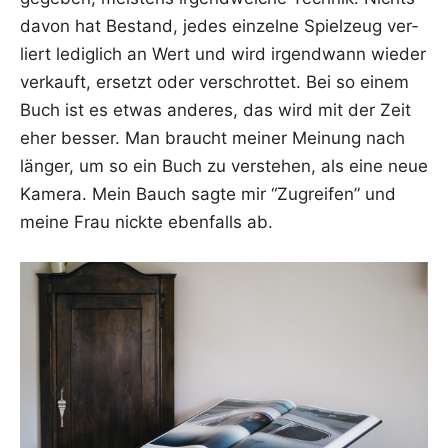
davon hat Bestand, jedes ein­zel­ne Spiel­zeug ver­
liert ledig­lich an Wert und wird irgend­wann wie­der
ver­kauft, ersetzt oder ver­schrot­tet. Bei so einem
Buch ist es etwas ande­res, das wird mit der Zeit
eher bes­ser. Man braucht mei­ner Mei­nung nach
län­ger, um so ein Buch zu ver­ste­hen, als eine neue
Kame­ra. Mein Bauch sag­te mir “Zugrei­fen” und
mei­ne Frau nick­te eben­falls ab.