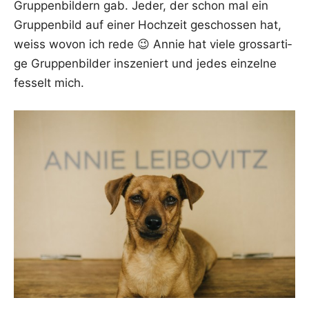
Grup­pen­bil­dern gab. Jeder, der schon mal ein
Grup­pen­bild auf einer Hoch­zeit geschos­sen hat,
weiss wovon ich rede 😉 Annie hat vie­le gross­ar­ti­
ge Grup­pen­bil­der insze­niert und jedes ein­zel­ne
fes­selt mich.