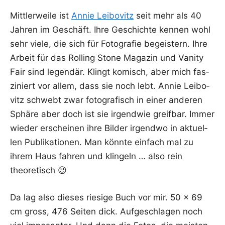
Mitt­ler­wei­le ist
Annie Lei­bo­vitz
seit mehr als 40
Jah­ren im Geschäft. Ihre Geschich­te ken­nen wohl
sehr vie­le, die sich für Foto­gra­fie begeis­tern. Ihre
Arbeit für das Rol­ling Stone Maga­zin und Vani­ty
Fair sind legen­där. Klingt komisch, aber mich fas­
zi­niert vor allem, dass sie noch lebt. Annie Lei­bo­
vitz schwebt zwar foto­gra­fisch in einer ande­ren
Sphä­re aber doch ist sie irgend­wie greif­bar. Immer
wie­der erschei­nen ihre Bil­der irgend­wo in aktu­el­
len Publi­ka­tio­nen. Man könn­te ein­fach mal zu
ihrem Haus fah­ren und klin­geln … also rein
theoretisch 😉
Da lag also die­ses rie­si­ge Buch vor mir. 50 x 69
cm gross, 476 Sei­ten dick. Auf­ge­schla­gen noch