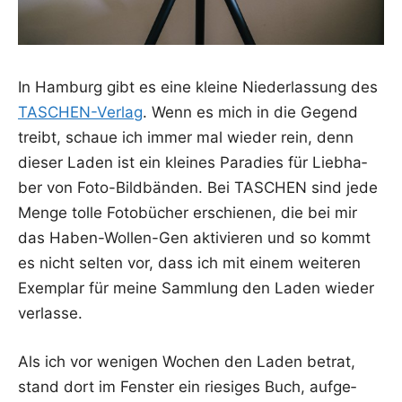
In Ham­burg gibt es eine klei­ne Nie­der­las­sung des
TASCHEN-Ver­lag
. Wenn es mich in die Gegend
treibt, schaue ich immer mal wie­der rein, denn
die­ser Laden ist ein klei­nes Para­dies für Lieb­ha­
ber von Foto-Bild­bän­den. Bei TASCHEN sind jede
Men­ge tol­le Foto­bü­cher erschie­nen, die bei mir
das Haben-Wol­len-Gen akti­vie­ren und so kommt
es nicht sel­ten vor, dass ich mit einem wei­te­ren
Exem­plar für mei­ne Samm­lung den Laden wie­der
verlasse.
Als ich vor weni­gen Wochen den Laden betrat,
stand dort im Fens­ter ein rie­si­ges Buch, auf­ge­