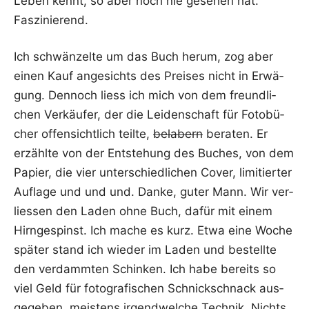
Leben kennt, so aber noch nie gese­hen hat.
Faszinierend.
Ich schwän­zel­te um das Buch her­um, zog aber
einen Kauf ange­sichts des Prei­ses nicht in Erwä­
gung. Den­noch liess ich mich von dem freund­li­
chen Ver­käu­fer, der die Lei­den­schaft für Foto­bü­
cher offen­sicht­lich teil­te,
bela­bern
bera­ten. Er
erzähl­te von der Ent­ste­hung des Buches, von dem
Papier, die vier unter­schied­li­chen Cover, limi­tier­ter
Auf­la­ge und und und. Dan­ke, guter Mann. Wir ver­
lies­sen den Laden ohne Buch, dafür mit einem
Hirn­ge­spinst. Ich mache es kurz. Etwa eine Woche
spä­ter stand ich wie­der im Laden und bestell­te
den ver­damm­ten Schin­ken. Ich habe bereits so
viel Geld für foto­gra­fi­schen Schnick­schnack aus­
ge­ge­ben, meis­tens irgend­wel­che Tech­nik. Nichts