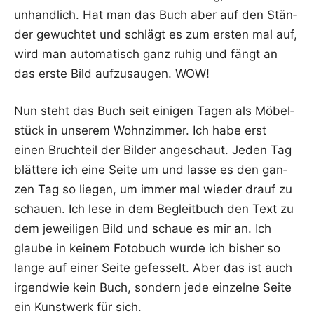
unhand­lich. Hat man das Buch aber auf den Stän­
der gewuch­tet und schlägt es zum ers­ten mal auf,
wird man auto­ma­tisch ganz ruhig und fängt an
das ers­te Bild auf­zu­sau­gen. WOW!
Nun steht das Buch seit eini­gen Tagen als Möbel­
stück in unse­rem Wohn­zim­mer. Ich habe erst
einen Bruch­teil der Bil­der ange­schaut. Jeden Tag
blät­te­re ich eine Sei­te um und las­se es den gan­
zen Tag so lie­gen, um immer mal wie­der drauf zu
schau­en. Ich lese in dem Begleit­buch den Text zu
dem jewei­li­gen Bild und schaue es mir an. Ich
glau­be in kei­nem Foto­buch wur­de ich bis­her so
lan­ge auf einer Sei­te gefes­selt. Aber das ist auch
irgend­wie kein Buch, son­dern jede ein­zel­ne Sei­te
ein Kunst­werk für sich.