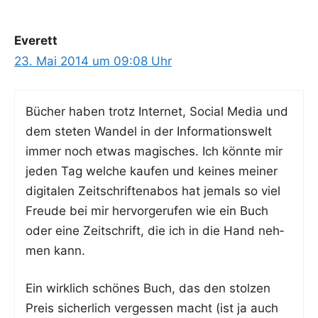
Everett
23. Mai 2014 um 09:08 Uhr
Bücher haben trotz Inter­net, Social Media und
dem ste­ten Wan­del in der Infor­ma­ti­ons­welt
immer noch etwas magi­sches. Ich könn­te mir
jeden Tag wel­che kau­fen und kei­nes mei­ner
digi­ta­len Zeit­schrif­ten­abos hat jemals so viel
Freu­de bei mir her­vor­ge­ru­fen wie ein Buch
oder eine Zeit­schrift, die ich in die Hand neh­
men kann.
Ein wirk­lich schö­nes Buch, das den stol­zen
Preis sicher­lich ver­ges­sen macht (ist ja auch