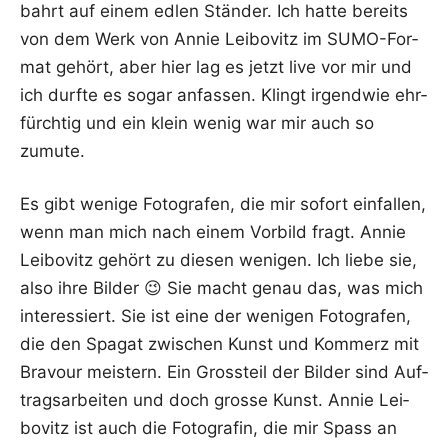
bahrt auf einem edlen Stän­der. Ich hat­te bereits
von dem Werk von Annie Lei­bo­vitz im SUMO-For­
mat gehört, aber hier lag es jetzt live vor mir und
ich durf­te es sogar anfas­sen. Klingt irgend­wie ehr­
fürch­tig und ein klein wenig war mir auch so
zumute.
Es gibt weni­ge Foto­gra­fen, die mir sofort ein­fal­len,
wenn man mich nach einem Vor­bild fragt. Annie
Lei­bo­vitz gehört zu die­sen weni­gen. Ich lie­be sie,
also ihre Bil­der 😉 Sie macht genau das, was mich
inter­es­siert. Sie ist eine der weni­gen Foto­gra­fen,
die den Spa­gat zwi­schen Kunst und Kom­merz mit
Bra­vour meis­tern. Ein Gross­teil der Bil­der sind Auf­
trags­ar­bei­ten und doch gros­se Kunst. Annie Lei­
bo­vitz ist auch die Foto­gra­fin, die mir Spass an