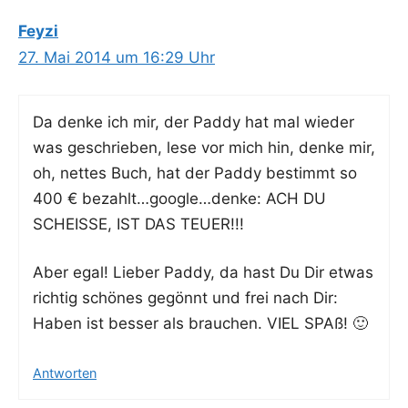
Feyzi
27. Mai 2014 um 16:29 Uhr
Da den­ke ich mir, der Pad­dy hat mal wie­der
was geschrie­ben, lese vor mich hin, den­ke mir,
oh, net­tes Buch, hat der Pad­dy bestimmt so
400 € bezahlt…google…denke: ACH DU
SCHEISSE, IST DAS TEUER!!!
Aber egal! Lie­ber Pad­dy, da hast Du Dir etwas
rich­tig schö­nes gegönnt und frei nach Dir:
Haben ist bes­ser als brau­chen. VIEL SPAß! 🙂
Antworten