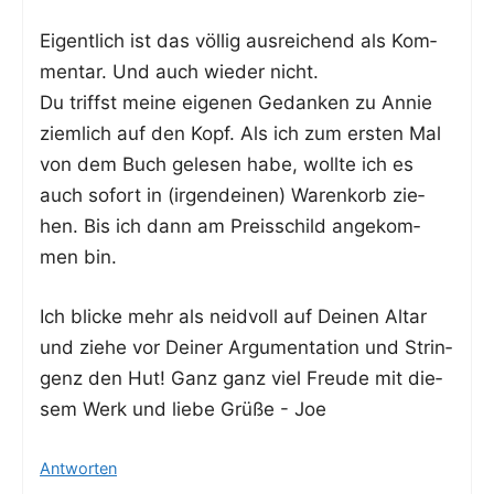
Eigent­lich ist das völ­lig aus­rei­chend als Kom­
men­tar. Und auch wie­der nicht.
Du triffst mei­ne eige­nen Gedan­ken zu Annie
ziem­lich auf den Kopf. Als ich zum ers­ten Mal
von dem Buch gele­sen habe, woll­te ich es
auch sofort in (irgend­ei­nen) Waren­korb zie­
hen. Bis ich dann am Preis­schild ange­kom­
men bin.
Ich bli­cke mehr als neid­voll auf Dei­nen Altar
und zie­he vor Dei­ner Argu­men­ta­ti­on und Strin­
genz den Hut! Ganz ganz viel Freu­de mit die­
sem Werk und lie­be Grü­ße - Joe
Antworten