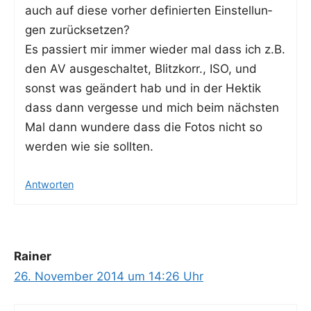
auch auf die­se vor­her defi­nier­ten Ein­stel­lun­
gen zurücksetzen?
Es pas­siert mir immer wie­der mal dass ich z.B.
den AV aus­ge­schal­tet, Blitz­korr., ISO, und
sonst was geän­dert hab und in der Hek­tik
dass dann ver­ges­se und mich beim nächs­ten
Mal dann wun­de­re dass die Fotos nicht so
wer­den wie sie sollten.
Antworten
Rainer
26. November 2014 um 14:26 Uhr