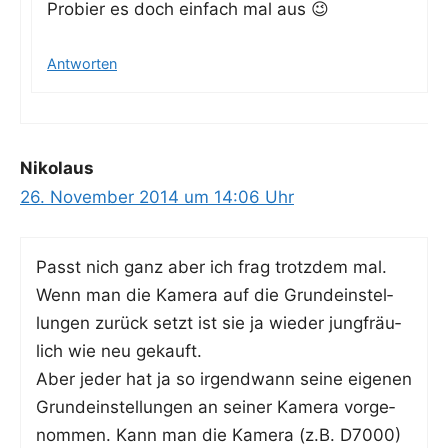
Pro­bier es doch ein­fach mal aus 😉
Antworten
Nikolaus
26. November 2014 um 14:06 Uhr
Passt nich ganz aber ich frag trotz­dem mal.
Wenn man die Kame­ra auf die Grund­ein­stel­
lun­gen zurück setzt ist sie ja wie­der jung­fräu­
lich wie neu gekauft.
Aber jeder hat ja so irgend­wann sei­ne eige­nen
Grund­ein­stel­lun­gen an sei­ner Kame­ra vor­ge­
nom­men. Kann man die Kame­ra (z.B. D7000)