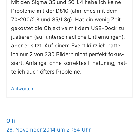
Mit den Sig­ma 35 und 50 1.4 habe ich kei­ne
Pro­ble­me mit der D810 (ähn­li­ches mit dem
70-200/2.8 und 85/1.8g). Hat ein wenig Zeit
gekos­tet die Objek­ti­ve mit dem USB-Dock zu
jus­tie­ren (auf unter­schied­li­che Ent­fer­nun­gen),
aber er sitzt. Auf einem Event kürz­lich hat­te
ich nur 2 von 230 Bil­dern nicht per­fekt fokus­
siert. Anfangs, ohne kor­rek­tes Fine­tu­ning, hat­
te ich auch öfters Probleme.
Antworten
Olli
26. November 2014 um 21:54 Uhr