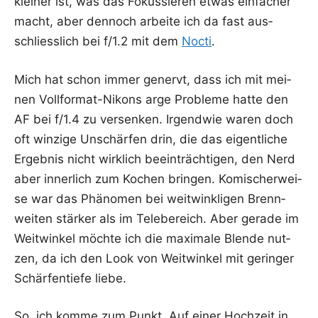
klei­ner ist, was das Fokus­sie­ren etwas ein­fa­cher
macht, aber den­noch arbei­te ich da fast aus­
schliess­lich bei f/1.2 mit dem
Noc­ti
.
Mich hat schon immer genervt, dass ich mit mei­
nen Voll­for­mat-Nikons arge Pro­ble­me hat­te den
AF bei f/1.4 zu ver­sen­ken. Irgend­wie waren doch
oft win­zi­ge Unschär­fen drin, die das eigent­li­che
Ergeb­nis nicht wirk­lich beein­träch­ti­gen, den Nerd
aber inner­lich zum Kochen brin­gen. Komi­scher­wei­
se war das Phä­no­men bei weit­wink­li­gen Brenn­
wei­ten stär­ker als im Tele­be­reich. Aber gera­de im
Weit­win­kel möch­te ich die maxi­ma­le Blen­de nut­
zen, da ich den Look von Weit­win­kel mit gerin­ger
Schär­fen­tie­fe liebe.
So, ich kom­me zum Punkt. Auf einer Hoch­zeit in