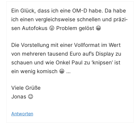
Ein Glück, dass ich eine OM-D habe. Da habe
ich einen ver­gleichs­wei­se schnel­len und prä­zi­
sen Auto­fo­kus 😛 Pro­blem gelöst 😀
Die Vor­stel­lung mit einer Voll­for­mat im Wert
von meh­re­ren tau­send Euro auf’s Dis­play zu
schau­en und wie Onkel Paul zu ‘knip­sen’ ist
ein wenig komisch 😀 …
Vie­le Grüße
Jonas 😉
Antworten