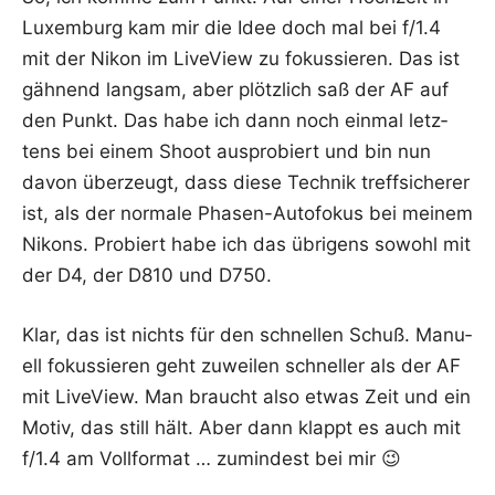
Luxem­burg kam mir die Idee doch mal bei f/1.4
mit der Nikon im Live­View zu fokus­sie­ren. Das ist
gäh­nend lang­sam, aber plötz­lich saß der AF auf
den Punkt. Das habe ich dann noch ein­mal letz­
tens bei einem Shoot aus­pro­biert und bin nun
davon über­zeugt, dass die­se Tech­nik treff­si­che­rer
ist, als der nor­ma­le Pha­sen-Auto­fo­kus bei mei­nem
Nikons. Pro­biert habe ich das übri­gens sowohl mit
der D4, der D810 und D750.
Klar, das ist nichts für den schnel­len Schuß. Manu­
ell fokus­sie­ren geht zuwei­len schnel­ler als der AF
mit Live­View. Man braucht also etwas Zeit und ein
Motiv, das still hält. Aber dann klappt es auch mit
f/1.4 am Voll­for­mat … zumin­dest bei mir 😉