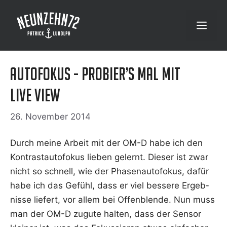
Zum
Inhalt
Menü
springen
Autofokus - probier’s mal mit
Live View
26. November 2014
Durch mei­ne Arbeit mit der OM-D habe ich den
Kon­trast­au­to­fo­kus lie­ben gelernt. Die­ser ist zwar
nicht so schnell, wie der Pha­sen­au­to­fo­kus, dafür
habe ich das Gefühl, dass er viel bes­se­re Ergeb­
nis­se lie­fert, vor allem bei Offen­blen­de. Nun muss
man der OM-D zugu­te hal­ten, dass der Sen­sor