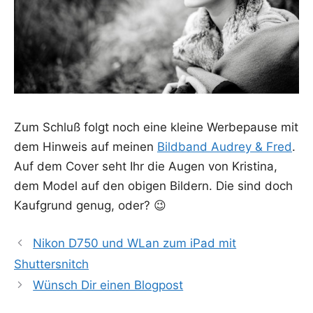
Zum Schluß folgt noch eine klei­ne Wer­be­pau­se mit
dem Hin­weis auf mei­nen
Bild­band Audrey & Fred
.
Auf dem Cover seht Ihr die Augen von Kris­ti­na,
dem Model auf den obi­gen Bil­dern. Die sind doch
Kauf­grund genug, oder? 😉
Nikon D750 und WLan zum iPad mit
Shuttersnitch
Wünsch Dir einen Blogpost