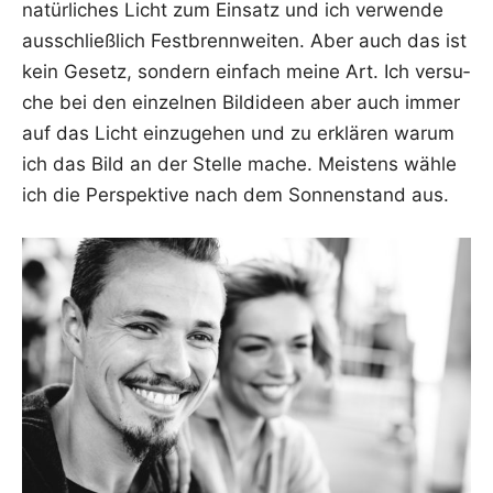
natür­li­ches Licht zum Ein­satz und ich ver­wen­de
aus­schließ­lich Fest­brenn­wei­ten. Aber auch das ist
kein Gesetz, son­dern ein­fach mei­ne Art. Ich ver­su­
che bei den ein­zel­nen Bild­ideen aber auch immer
auf das Licht ein­zu­ge­hen und zu erklä­ren war­um
ich das Bild an der Stel­le mache. Meis­tens wäh­le
ich die Per­spek­ti­ve nach dem Son­nen­stand aus.