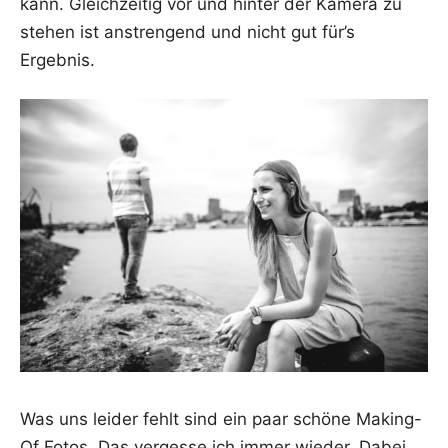
kann. Gleich­zei­tig vor und hin­ter der Kame­ra zu
ste­hen ist anstren­gend und nicht gut für’s
Ergebnis.
Was uns lei­der fehlt sind ein paar schö­ne Making-
Of Fotos. Das ver­ges­se ich immer wie­der. Dabei