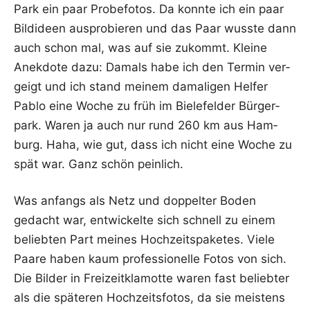
Park ein paar Pro­be­fo­tos. Da konn­te ich ein paar
Bild­ideen aus­pro­bie­ren und das Paar wuss­te dann
auch schon mal, was auf sie zukommt. Klei­ne
Anek­do­te dazu: Damals habe ich den Ter­min ver­
geigt und ich stand mei­nem dama­li­gen Hel­fer
Pablo eine Woche zu früh im Bie­le­fel­der Bür­ger­
park. Waren ja auch nur rund 260 km aus Ham­
burg. Haha, wie gut, dass ich nicht eine Woche zu
spät war. Ganz schön peinlich.
Was anfangs als Netz und dop­pel­ter Boden
gedacht war, ent­wi­ckel­te sich schnell zu einem
belieb­ten Part mei­nes Hoch­zeits­pa­ke­tes. Vie­le
Paa­re haben kaum pro­fes­sio­nel­le Fotos von sich.
Die Bil­der in Frei­zeit­kla­mot­te waren fast belieb­ter
als die spä­te­ren Hoch­zeits­fo­tos, da sie meis­tens