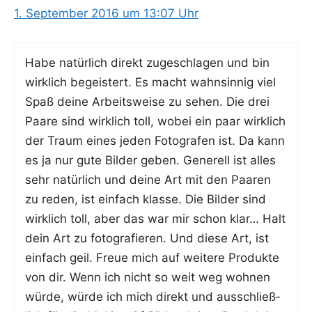
1. September 2016 um 13:07 Uhr
Habe natür­lich direkt zuge­schla­gen und bin
wirk­lich begeis­tert. Es macht wahn­sin­nig viel
Spaß dei­ne Arbeits­wei­se zu sehen. Die drei
Paa­re sind wirk­lich toll, wobei ein paar wirk­lich
der Traum eines jeden Foto­gra­fen ist. Da kann
es ja nur gute Bil­der geben. Gene­rell ist alles
sehr natür­lich und dei­ne Art mit den Paa­ren
zu reden, ist ein­fach klas­se. Die Bil­der sind
wirk­lich toll, aber das war mir schon klar… Halt
dein Art zu foto­gra­fie­ren. Und die­se Art, ist
ein­fach geil. Freue mich auf wei­te­re Pro­duk­te
von dir. Wenn ich nicht so weit weg woh­nen
wür­de, wür­de ich mich direkt und aus­schließ­