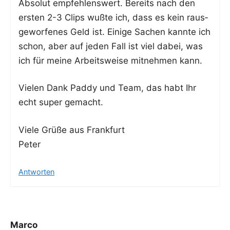
Abso­lut emp­feh­lens­wert. Bereits nach den
ers­ten 2-3 Clips wuß­te ich, dass es kein raus­
ge­wor­fe­nes Geld ist. Eini­ge Sachen kann­te ich
schon, aber auf jeden Fall ist viel dabei, was
ich für mei­ne Arbeits­wei­se mit­neh­men kann.
Vie­len Dank Pad­dy und Team, das habt Ihr
echt super gemacht.
Vie­le Grü­ße aus Frankfurt
Peter
Antworten
Marco