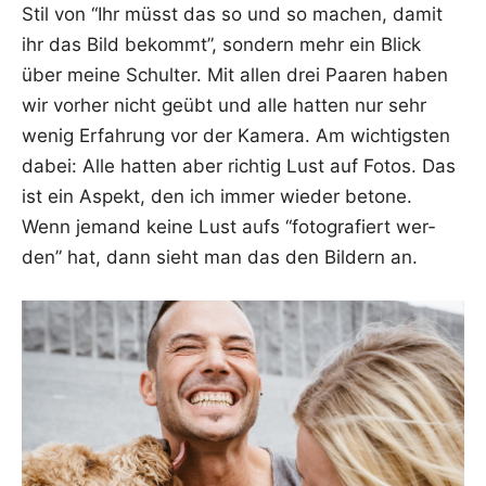
Stil von “Ihr müsst das so und so machen, damit
ihr das Bild bekommt”, son­dern mehr ein Blick
über mei­ne Schul­ter. Mit allen drei Paa­ren haben
wir vor­her nicht geübt und alle hat­ten nur sehr
wenig Erfah­rung vor der Kame­ra. Am wich­tigs­ten
dabei: Alle hat­ten aber rich­tig Lust auf Fotos. Das
ist ein Aspekt, den ich immer wie­der beto­ne.
Wenn jemand kei­ne Lust aufs “foto­gra­fiert wer­
den” hat, dann sieht man das den Bil­dern an.