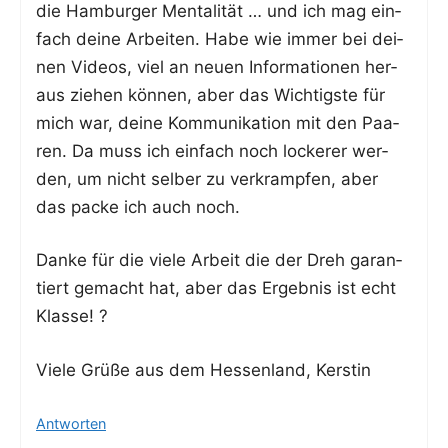
die Ham­bur­ger Men­ta­li­tät … und ich mag ein­
fach dei­ne Arbei­ten. Habe wie immer bei dei­
nen Vide­os, viel an neu­en Infor­ma­tio­nen her­
aus zie­hen kön­nen, aber das Wich­tigs­te für
mich war, dei­ne Kom­mu­ni­ka­ti­on mit den Paa­
ren. Da muss ich ein­fach noch locke­rer wer­
den, um nicht sel­ber zu ver­kramp­fen, aber
das packe ich auch noch.
Dan­ke für die vie­le Arbeit die der Dreh garan­
tiert gemacht hat, aber das Ergeb­nis ist echt
Klasse! ?
Vie­le Grü­ße aus dem Hes­sen­land, Kerstin
Antworten