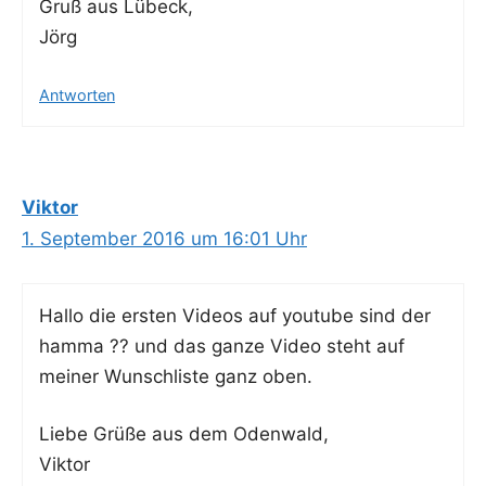
Gruß aus Lübeck,
Jörg
Antworten
Viktor
1. September 2016 um 16:01 Uhr
Hal­lo die ers­ten Vide­os auf you­tube sind der
ham­ma ?? und das gan­ze Video steht auf
mei­ner Wunsch­lis­te ganz oben.
Lie­be Grü­ße aus dem Odenwald,
Viktor