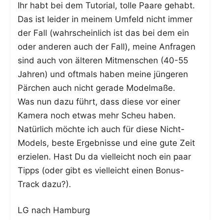
Ihr habt bei dem Tuto­ri­al, tol­le Paa­re gehabt.
Das ist lei­der in mei­nem Umfeld nicht immer
der Fall (wahr­schein­lich ist das bei dem ein
oder ande­ren auch der Fall), mei­ne Anfra­gen
sind auch von älte­ren Mit­men­schen (40-55
Jah­ren) und oft­mals haben mei­ne jün­ge­ren
Pär­chen auch nicht gera­de Modelmaße.
Was nun dazu führt, dass die­se vor einer
Kame­ra noch etwas mehr Scheu haben.
Natür­lich möch­te ich auch für die­se Nicht-
Models, bes­te Ergeb­nis­se und eine gute Zeit
erzie­len. Hast Du da viel­leicht noch ein paar
Tipps (oder gibt es viel­leicht einen Bonus-
Track dazu?).
LG nach Hamburg