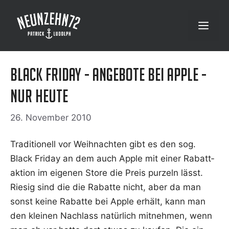
Zum
Inhalt
Menü
springen
Black Friday - Angebote bei Apple -
nur Heute
26. November 2010
Tra­di­tio­nell vor Weih­nach­ten gibt es den sog.
Black Fri­day an dem auch Apple mit einer Rabatt­
ak­ti­on im eige­nen Store die Preis pur­zeln lässt.
Rie­sig sind die die Rabat­te nicht, aber da man
sonst kei­ne Rabat­te bei Apple erhält, kann man
den klei­nen Nach­lass natür­lich mit­neh­men, wenn