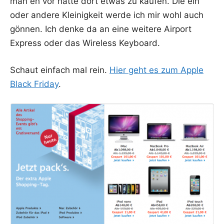
man eh vor hat­te dort etwas zu kau­fen. Die ein
oder ande­re Klei­nig­keit wer­de ich mir wohl auch
gön­nen. Ich den­ke da an eine wei­te­re Air­port
Express oder das Wire­less Keyboard.
Schaut ein­fach mal rein.
Hier geht es zum Apple
Black Fri­day
.