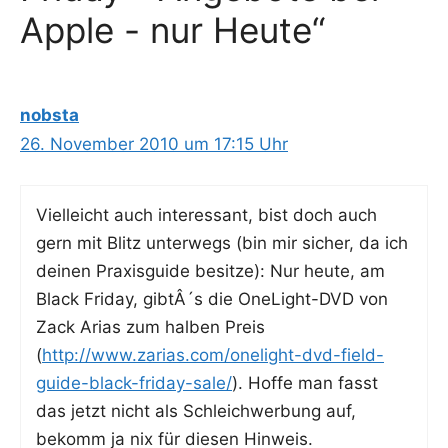
Apple - nur Heute“
nobsta
26. November 2010 um 17:15 Uhr
Viel­leicht auch inter­es­sant, bist doch auch
gern mit Blitz unter­wegs (bin mir sicher, da ich
dei­nen Pra­xis­gui­de besit­ze): Nur heu­te, am
Black Fri­day, gibtÂ´s die OneLight-DVD von
Zack Ari­as zum hal­ben Preis
(
http://www.zarias.com/onelight-dvd-field-
guide-black-friday-sale/
). Hof­fe man fasst
das jetzt nicht als Schleich­wer­bung auf,
bekomm ja nix für die­sen Hinweis.