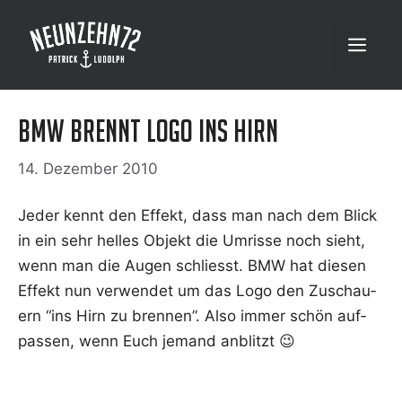
Zum
Inhalt
Menü
springen
BMW brennt Logo ins Hirn
14. Dezember 2010
Jeder kennt den Effekt, dass man nach dem Blick
in ein sehr hel­les Objekt die Umris­se noch sieht,
wenn man die Augen schliesst. BMW hat die­sen
Effekt nun ver­wen­det um das Logo den Zuschau­
ern “ins Hirn zu bren­nen”. Also immer schön auf­
pas­sen, wenn Euch jemand anblitzt 😉