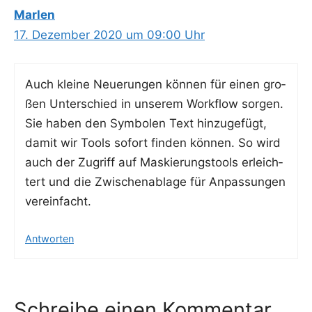
Marlen
17. Dezember 2020 um 09:00 Uhr
Auch klei­ne Neue­run­gen kön­nen für einen gro­
ßen Unter­schied in unse­rem Work­flow sor­gen.
Sie haben den Sym­bo­len Text hin­zu­ge­fügt,
damit wir Tools sofort fin­den kön­nen. So wird
auch der Zugriff auf Mas­kie­rungs­tools erleich­
tert und die Zwi­schen­ab­la­ge für Anpas­sun­gen
vereinfacht.
Antworten
Schreibe einen Kommentar