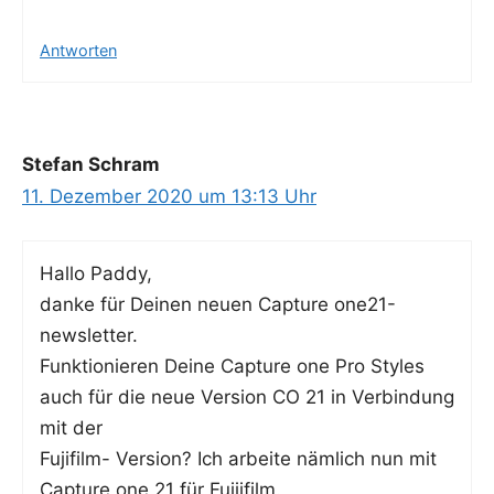
Antworten
Stefan Schram
11. Dezember 2020 um 13:13 Uhr
Hal­lo Paddy,
dan­ke für Dei­nen neu­en Cap­tu­re one21-
newsletter.
Funk­tio­nie­ren Dei­ne Cap­tu­re one Pro Styl­es
auch für die neue Ver­si­on CO 21 in Ver­bin­dung
mit der
Fuji­film- Ver­si­on? Ich arbei­te näm­lich nun mit
Cap­tu­re one 21 für Fuijifilm.