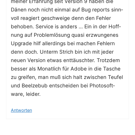
mei­ner Erfah­rung seit Ver­si­on 9 haben die
Dänen noch nicht ein­mal auf Bug reports sinn­
voll reagiert geschwei­ge denn den Feh­ler
beho­ben. Ser­vice is anders … Ein in der Hoff­
nung auf Pro­blem­lö­sung qua­si erzwun­ge­nes
Upgrade hilf aller­dings bei machen Feh­lern
denn doch. Unterm Strich bin ich mit jeder
neu­en Ver­si­on etwas ent­täusch­ter. Trotz­dem
bes­ser als Monat­lich für Ado­be in die Tasche
zu grei­fen, man muß sich halt zwi­schen Teu­fel
und Beel­ze­bub ent­schei­den bei Pho­to­soft­
ware, leider.
Antworten