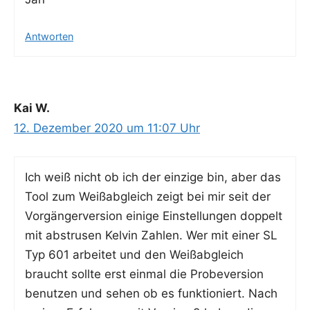
Antworten
Kai W.
12. Dezember 2020 um 11:07 Uhr
Ich weiß nicht ob ich der ein­zi­ge bin, aber das
Tool zum Weiß­ab­gleich zeigt bei mir seit der
Vor­gän­ger­ver­si­on eini­ge Ein­stel­lun­gen dop­pelt
mit abstru­sen Kel­vin Zah­len. Wer mit einer SL
Typ 601 arbei­tet und den Weiß­ab­gleich
braucht soll­te erst ein­mal die Pro­be­ver­si­on
benut­zen und sehen ob es funk­tio­niert. Nach