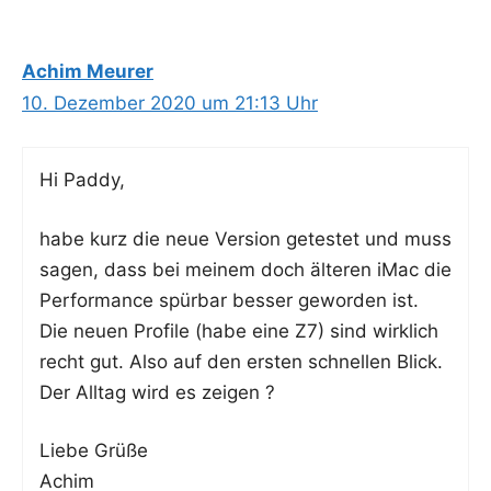
Achim Meurer
10. Dezember 2020 um 21:13 Uhr
Hi Pad­dy,
habe kurz die neue Ver­si­on getes­tet und muss
sagen, dass bei mei­nem doch älte­ren iMac die
Per­for­mance spür­bar bes­ser gewor­den ist.
Die neu­en Pro­fi­le (habe eine Z7) sind wirk­lich
recht gut. Also auf den ers­ten schnel­len Blick.
Der All­tag wird es zeigen ?
Lie­be Grüße
Achim