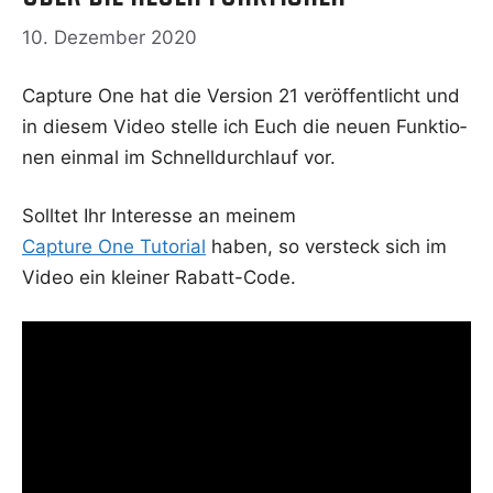
10. Dezember 2020
Cap­tu­re One hat die Ver­si­on 21 ver­öf­fent­licht und
in die­sem Video stel­le ich Euch die neu­en Funk­tio­
nen ein­mal im Schnell­durch­lauf vor.
Soll­tet Ihr Inter­es­se an mei­nem
Cap­tu­re One Tuto­ri­al
haben, so ver­steck sich im
Video ein klei­ner Rabatt-Code.