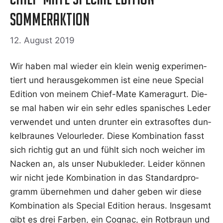
Sommeraktion
12. August 2019
Wir haben mal wie­der ein klein wenig expe­ri­men­
tiert und her­aus­ge­kom­men ist eine neue Spe­cial
Edi­ti­on von mei­nem Chief-Mate Kame­ra­gurt. Die­
se mal haben wir ein sehr edles spa­ni­sches Leder
ver­wen­det und unten drun­ter ein extra­sof­tes dun­
kel­brau­nes Velour­le­der. Die­se Kom­bi­na­ti­on fasst
sich rich­tig gut an und fühlt sich noch wei­cher im
Nacken an, als unser Nubukle­der. Lei­der kön­nen
wir nicht jede Kom­bi­na­ti­on in das Stan­dard­pro­
gramm über­neh­men und daher geben wir die­se
Kom­bi­na­ti­on als Spe­cial Edi­ti­on her­aus. Ins­ge­samt
gibt es drei Far­ben, ein Cognac, ein Rot­braun und