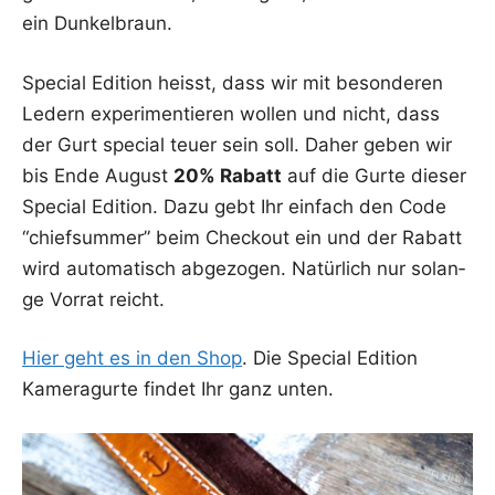
ein Dunkelbraun.
Spe­cial Edi­ti­on heisst, dass wir mit beson­de­ren
Ledern expe­ri­men­tie­ren wol­len und nicht, dass
der Gurt spe­cial teu­er sein soll. Daher geben wir
bis Ende August
20% Rabatt
auf die Gur­te die­ser
Spe­cial Edi­ti­on. Dazu gebt Ihr ein­fach den Code
“chief­sum­mer” beim Check­out ein und der Rabatt
wird auto­ma­tisch abge­zo­gen. Natür­lich nur solan­
ge Vor­rat reicht.
Hier geht es in den Shop
. Die Spe­cial Edi­ti­on
Kame­ra­gur­te fin­det Ihr ganz unten.