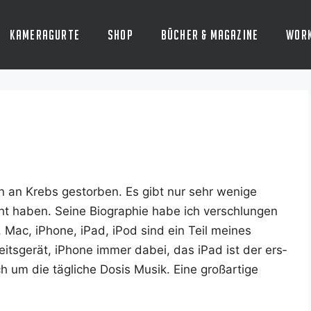
Kameragurte
Shop
Bücher & Magazine
Wor
ren an Krebs gestor­ben. Es gibt nur sehr weni­ge
t haben. Sei­ne Bio­gra­phie habe ich ver­schlun­gen
n. Mac, iPho­ne, iPad, iPod sind ein Teil mei­nes
ts­ge­rät, iPho­ne immer dabei, das iPad ist der ers­
um die täg­li­che Dosis Musik. Eine groß­ar­ti­ge