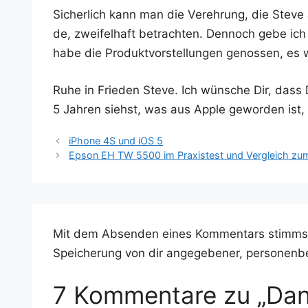
Sicher­lich kann man die Ver­eh­rung, die Ste­v
de, zwei­fel­haft betrach­ten. Den­noch gebe ich
habe die Pro­dukt­vor­stel­lun­gen genos­sen, e
Ruhe in Frie­den Ste­ve. Ich wün­sche Dir, da
5 Jah­ren siehst, was aus Apple gewor­den ist, 
iPhone 4S und iOS 5
Epson EH TW 5500 im Praxistest und Vergleich zu
Mit dem Absenden eines Kommentars stimms
Speicherung von dir angegebener, personenb
7 Kommentare zu „Dan