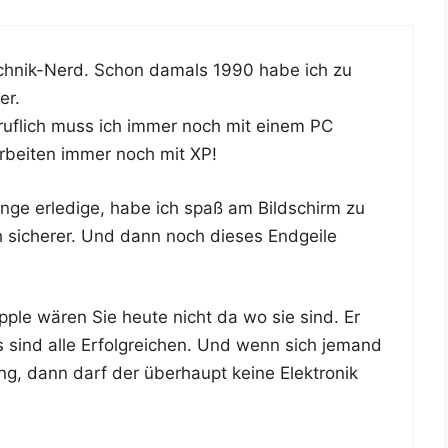
Tech­nik-Nerd. Schon damals 1990 habe ich zu
er.
eruf­lich muss ich immer noch mit einem PC
arbei­ten immer noch mit XP!
n­ge erle­di­ge, habe ich spaß am Bild­schirm zu
ch siche­rer. Und dann noch die­ses End­gei­le
pple wären Sie heu­te nicht da wo sie sind. Er
ss sind alle Erfolg­rei­chen. Und wenn sich jemand
g, dann darf der über­haupt kei­ne Elek­tro­nik