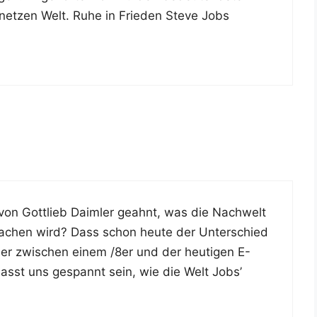
er­net­zen Welt. Ruhe in Frie­den Ste­ve Jobs
von Gott­lieb Daim­ler geahnt, was die Nach­welt
he machen wird? Dass schon heu­te der Unter­schied
der zwi­schen einem /8er und der heu­ti­gen E-
 Lasst uns gespannt sein, wie die Welt Jobs’