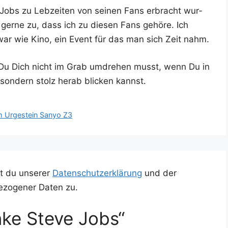
e Jobs zu Leb­zei­ten von sei­nen Fans erbracht wur­
 ger­ne zu, dass ich zu die­sen Fans gehö­re. Ich
s war wie Kino, ein Event für das man sich Zeit nahm.
ss Du Dich nicht im Grab umdre­hen musst, wenn Du in
son­dern stolz her­ab bli­cken kannst.
m Urgestein Sanyo Z3
t du unserer
Datenschutzerklärung
und der
ezogener Daten zu.
ke Steve Jobs“