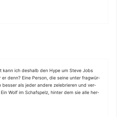
eicht kann ich des­halb den Hype um Ste­ve Jobs
 er denn? Eine Per­son, die sei­ne unter frag­wür­
te bes­ser als jeder ande­re zele­brie­ren und ver­
st. Ein Wolf im Schafs­pelz, hin­ter dem sie alle her­