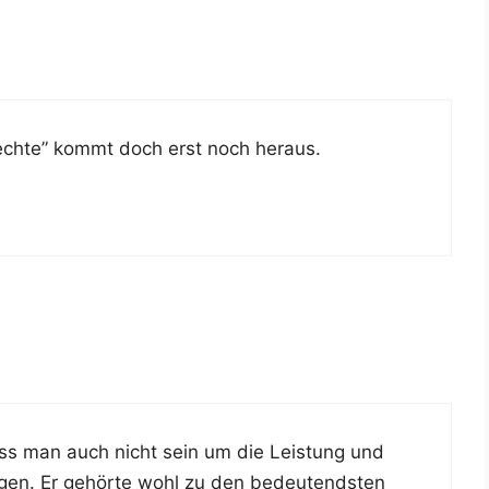
 “ech­te” kommt doch erst noch heraus.
uss man auch nicht sein um die Leis­tung und
gen. Er gehör­te wohl zu den bedeu­tends­ten