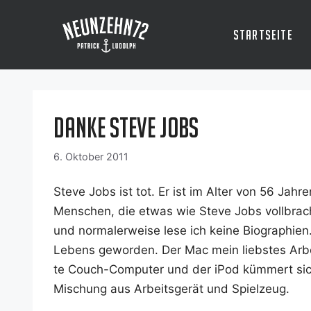
Zum
Inhalt
Startseite
springen
Danke Steve Jobs
6. Oktober 2011
Ste­ve Jobs ist tot. Er ist im Alter von 56 Jah­
Men­schen, die etwas wie Ste­ve Jobs voll­brach
und nor­ma­ler­wei­se lese ich kei­ne Bio­gra­phie
Lebens gewor­den. Der Mac mein liebs­tes Arbei
te Couch-Com­pu­ter und der iPod küm­mert sich 
Mischung aus Arbeits­ge­rät und Spielzeug.