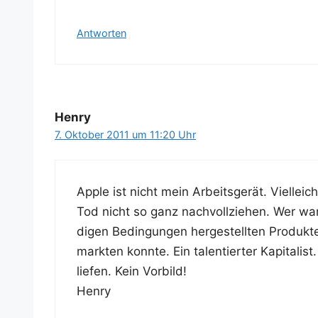
Antworten
Henry
7. Oktober 2011 um 11:20 Uhr
Apple ist nicht mein Arbeits­ge­rät. Viel­l
Tod nicht so ganz nach­voll­zie­hen. Wer war
di­gen Bedin­gun­gen her­ge­stell­ten Pro­duk­
mark­ten konn­te. Ein talen­tier­ter Kapi­ta­li
lie­fen. Kein Vorbild!
Henry