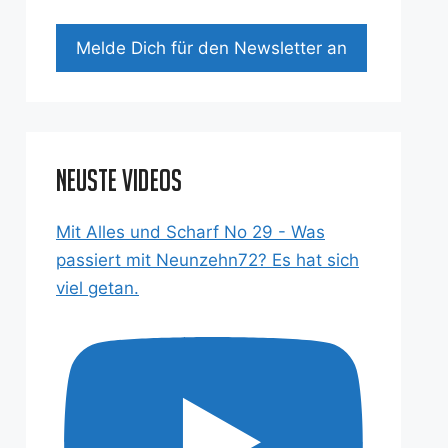
Mel­de Dich für den News­let­ter an
Neuste Videos
Mit Alles und Scharf No 29 - Was
passiert mit Neunzehn72? Es hat sich
viel getan.