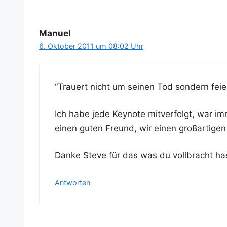
Manuel
6. Oktober 2011 um 08:02 Uhr
“Trau­ert nicht um sei­nen Tod son­dern fei­
Ich habe jede Key­note mit­ver­folgt, war i
einen guten Freund, wir einen groß­ar­ti­ge
Dan­ke Ste­ve für das was du voll­bracht h
Antworten