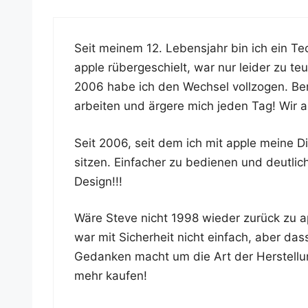
Seit mei­nem 12. Lebens­jahr bin ich ein 
apple rüber­ge­schielt, war nur lei­der zu teu
2006 habe ich den Wech­sel voll­zo­gen. B
arbei­ten und ärge­re mich jeden Tag! Wir 
Seit 2006, seit dem ich mit apple mei­ne Di
sit­zen. Ein­fa­cher zu bedie­nen und deut­li
Design!!!
Wäre Ste­ve nicht 1998 wie­der zurück zu a
war mit Sicher­heit nicht ein­fach, aber da
Gedan­ken macht um die Art der Her­stel­lun
mehr kaufen!