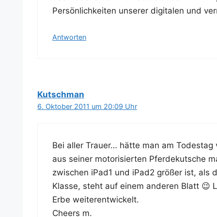
Per­sön­lich­kei­ten unse­rer digi­ta­len und v
Antworten
Kutschman
6. Oktober 2011 um 20:09 Uhr
Bei aller Trau­er… hät­te man am Todes­tag 
aus sei­ner moto­ri­sier­ten Pfer­de­kut­sc
zwi­schen iPad1 und iPad2 grö­ßer ist, als 
Klas­se, steht auf einem ande­ren Blatt 😉
Erbe weiterentwickelt.
Che­ers m.