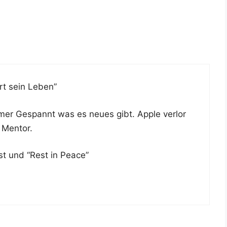
ert sein Leben”
mmer Gespannt was es neu­es gibt. Apple ver­lor
n Mentor.
ast und “Rest in Peace”