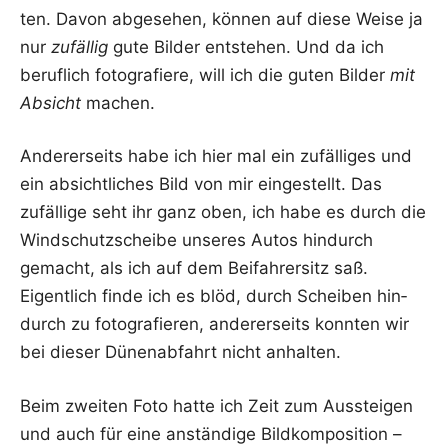
ten. Davon abge­se­hen, kön­nen auf die­se Wei­se ja
nur
zufäl­lig
gute Bil­der ent­ste­hen. Und da ich
beruf­lich foto­gra­fie­re, will ich die guten Bil­der
mit
Absicht
machen.
Ande­rer­seits habe ich hier mal ein zufäl­li­ges und
ein absicht­li­ches Bild von mir ein­ge­stellt. Das
zufäl­li­ge seht ihr ganz oben, ich habe es durch die
Wind­schutz­schei­be unse­res Autos hin­durch
gemacht, als ich auf dem Bei­fah­rer­sitz saß.
Eigent­lich fin­de ich es blöd, durch Schei­ben hin­
durch zu foto­gra­fie­ren, ande­rer­seits konn­ten wir
bei die­ser Dünen­ab­fahrt nicht anhalten.
Beim zwei­ten Foto hat­te ich Zeit zum Aus­stei­gen
und auch für eine anstän­di­ge Bild­kom­po­si­ti­on –