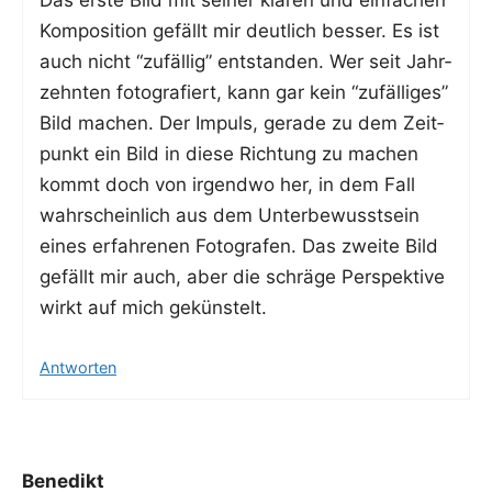
Das ers­te Bild mit sei­ner kla­ren und ein­fa­chen
Kom­po­si­ti­on gefällt mir deut­lich bes­ser. Es ist
auch nicht “zufäl­lig” ent­stan­den. Wer seit Jahr­
zehn­ten foto­gra­fiert, kann gar kein “zufäl­li­ges”
Bild machen. Der Impuls, gera­de zu dem Zeit­
punkt ein Bild in die­se Rich­tung zu machen
kommt doch von irgend­wo her, in dem Fall
wahr­schein­lich aus dem Unter­be­wusst­sein
eines erfah­re­nen Foto­gra­fen. Das zwei­te Bild
gefällt mir auch, aber die schrä­ge Per­spek­ti­ve
wirkt auf mich gekünstelt.
Antworten
Benedikt