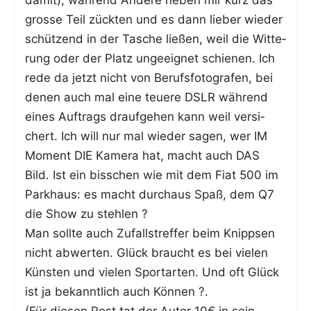
damit), wäh­rend Ande­re neben mir kurz das
gros­se Teil zück­ten und es dann lie­ber wie­der
schüt­zend in der Tasche lie­ßen, weil die Wit­te­
rung oder der Platz unge­eig­net schie­nen. Ich
rede da jetzt nicht von Berufs­fo­to­gra­fen, bei
denen auch mal eine teue­re DSLR wäh­rend
eines Auf­trags drauf­ge­hen kann weil ver­si­
chert. Ich will nur mal wie­der sagen, wer IM
Moment DIE Kame­ra hat, macht auch DAS
Bild. Ist ein biss­chen wie mit dem Fiat 500 im
Park­haus: es macht durch­aus Spaß, dem Q7
die Show zu stehlen ?
Man soll­te auch Zufalls­tref­fer beim Knipp­sen
nicht abwer­ten. Glück braucht es bei vie­len
Küns­ten und vie­len Sport­ar­ten. Und oft Glück
ist ja bekannt­lich auch Können ?.