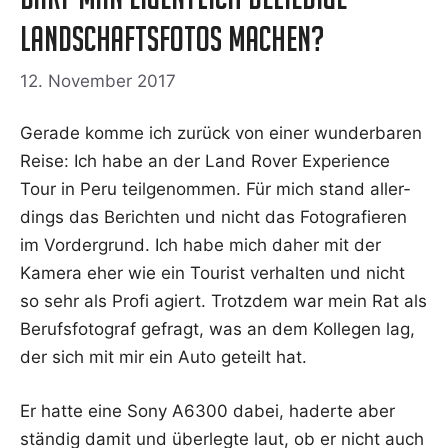
Landschaftsfotos machen?
12. November 2017
Gera­de kom­me ich zurück von einer wun­der­ba­ren
Rei­se: Ich habe an der Land Rover Expe­ri­ence
Tour in Peru teil­ge­nom­men. Für mich stand aller­
dings das Berich­ten und nicht das Foto­gra­fie­ren
im Vor­der­grund. Ich habe mich daher mit der
Kame­ra eher wie ein Tou­rist ver­hal­ten und nicht
so sehr als Pro­fi agiert. Trotz­dem war mein Rat als
Berufs­fo­to­graf gefragt, was an dem Kol­le­gen lag,
der sich mit mir ein Auto geteilt hat.
Er hat­te eine Sony A6300 dabei, hader­te aber
stän­dig damit und über­leg­te laut, ob er nicht auch