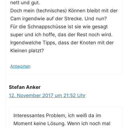
nett und gut.
Doch mein (tech­ni­sches) Kön­nen bleibt mit der
Cam irgend­wie auf der Stre­cke. Und nun?
Für die Schnapp­schüs­se ist sie wie gesagt
super und ich hof­fe, das der Rest noch wird.
Irgend­wel­che Tipps, dass der Kno­ten mit der
Klei­nen platzt?
Antworten
Stefan Anker
12. November 2017 um 21:52 Uhr
Inter­es­san­tes Pro­blem, ich weiß da im
Moment kei­ne Lösung. Wenn ich noch mal