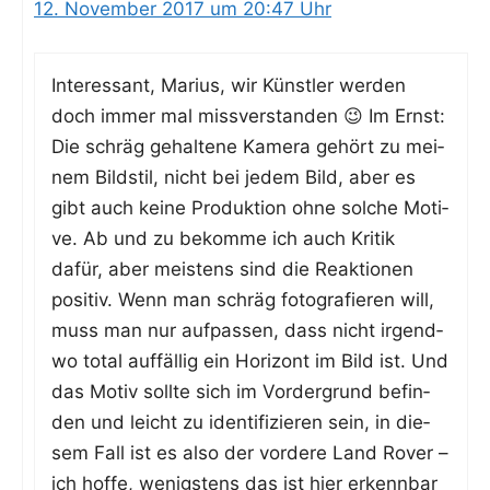
12. November 2017 um 20:47 Uhr
Inter­es­sant, Mari­us, wir Künst­ler wer­den
doch immer mal miss­ver­stan­den 😉 Im Ernst:
Die schräg gehal­te­ne Kame­ra gehört zu mei­
nem Bild­stil, nicht bei jedem Bild, aber es
gibt auch kei­ne Pro­duk­ti­on ohne sol­che Moti­
ve. Ab und zu bekom­me ich auch Kri­tik
dafür, aber meis­tens sind die Reak­tio­nen
posi­tiv. Wenn man schräg foto­gra­fie­ren will,
muss man nur auf­pas­sen, dass nicht irgend­
wo total auf­fäl­lig ein Hori­zont im Bild ist. Und
das Motiv soll­te sich im Vor­der­grund befin­
den und leicht zu iden­ti­fi­zie­ren sein, in die­
sem Fall ist es also der vor­de­re Land Rover –
ich hof­fe, wenigs­tens das ist hier erkenn­bar