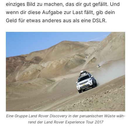
ein­zi­ges Bild zu machen, das dir gut gefällt. Und
wenn dir die­se Auf­ga­be zur Last fällt, gib dein
Geld für etwas ande­res aus als eine DSLR.
Eine Grup­pe Land Rover Dis­co­very in der perua­ni­schen Wüs­te wäh­
rend der Land Rover Expe­ri­ence Tour 2017