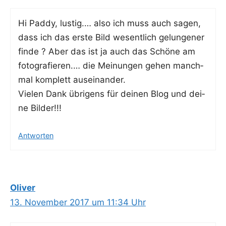
Hi Pad­dy, lus­tig.… also ich muss auch sagen,
dass ich das ers­te Bild wesent­lich gelun­ge­ner
fin­de ? Aber das ist ja auch das Schö­ne am
foto­gra­fie­ren.… die Mei­nun­gen gehen manch­
mal kom­plett auseinander.
Vie­len Dank übri­gens für dei­nen Blog und dei­
ne Bilder!!!
Antworten
Oliver
13. November 2017 um 11:34 Uhr