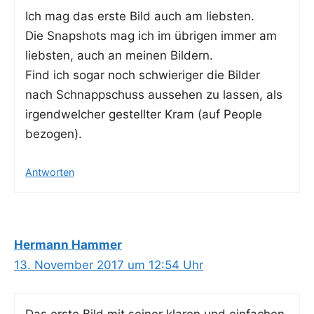
Ich mag das ers­te Bild auch am liebsten.
Die Snapshots mag ich im übri­gen immer am
liebs­ten, auch an mei­nen Bildern.
Find ich sogar noch schwie­ri­ger die Bil­der
nach Schnapp­schuss aus­se­hen zu las­sen, als
irgend­wel­cher gestell­ter Kram (auf Peo­p­le
bezogen).
Antworten
Hermann Hammer
13. November 2017 um 12:54 Uhr