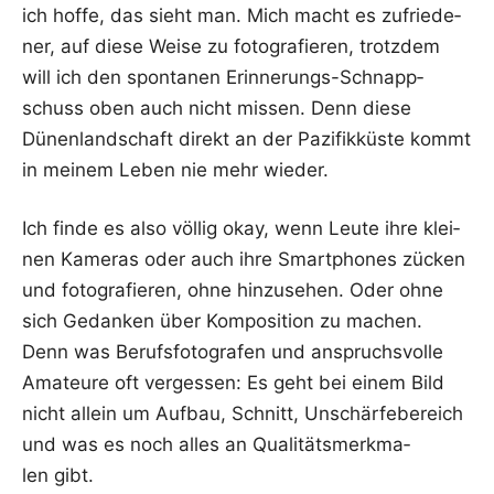
ich hof­fe, das sieht man. Mich macht es zufrie­de­
ner, auf die­se Wei­se zu foto­gra­fie­ren, trotz­dem
will ich den spon­ta­nen Erin­ne­rungs-Schnapp­
schuss oben auch nicht mis­sen. Denn die­se
Dünen­land­schaft direkt an der Pazi­fik­küs­te kommt
in mei­nem Leben nie mehr wieder.
Ich fin­de es also völ­lig okay, wenn Leu­te ihre klei­
nen Kame­ras oder auch ihre Smart­phones zücken
und foto­gra­fie­ren, ohne hin­zu­se­hen. Oder ohne
sich Gedan­ken über Kom­po­si­ti­on zu machen.
Denn was Berufs­fo­to­gra­fen und anspruchs­vol­le
Ama­teu­re oft ver­ges­sen: Es geht bei einem Bild
nicht allein um Auf­bau, Schnitt, Unschär­fe­be­reich
und was es noch alles an Qua­li­täts­merk­ma­
len gibt.