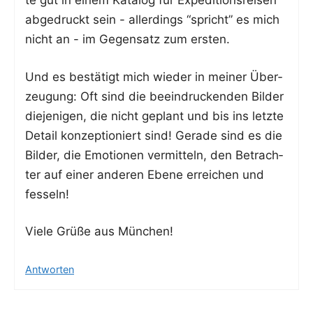
te gut in einem Kata­log für Expe­di­ti­ons­rei­sen
abge­druckt sein - aller­dings “spricht” es mich
nicht an - im Gegen­satz zum ersten.
Und es bestä­tigt mich wie­der in mei­ner Über­
zeu­gung: Oft sind die beein­dru­cken­den Bil­der
die­je­ni­gen, die nicht geplant und bis ins letz­te
Detail kon­zep­tio­niert sind! Gera­de sind es die
Bil­der, die Emo­tio­nen ver­mit­teln, den Betrach­
ter auf einer ande­ren Ebe­ne errei­chen und
fesseln!
Vie­le Grü­ße aus München!
Antworten