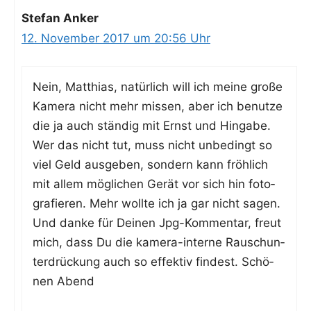
Stefan Anker
12. November 2017 um 20:56 Uhr
Nein, Mat­thi­as, natür­lich will ich mei­ne gro­ße
Kame­ra nicht mehr mis­sen, aber ich benut­ze
die ja auch stän­dig mit Ernst und Hin­ga­be.
Wer das nicht tut, muss nicht unbe­dingt so
viel Geld aus­ge­ben, son­dern kann fröh­lich
mit allem mög­li­chen Gerät vor sich hin foto­
gra­fie­ren. Mehr woll­te ich ja gar nicht sagen.
Und dan­ke für Dei­nen Jpg-Kom­men­tar, freut
mich, dass Du die kame­ra-inter­ne Rausch­un­
ter­drü­ckung auch so effek­tiv fin­dest. Schö­
nen Abend