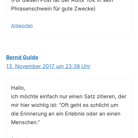
(Für die­sen Post tat der Autor 10€ in sein
Phra­sen­schwein für gute Zwecke)
Antworten
Bernd Gulde
13. November 2017 um 23:38 Uhr
Hal­lo,
ich möch­te ein­fach nur einen Satz zitie­ren, der
mir hier wich­tig ist: “Oft geht es schlicht um
die Erin­ne­rung an ein Erleb­nis oder an einen
Menschen.”