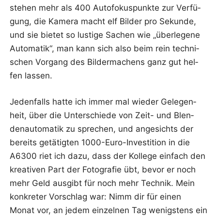
ste­hen mehr als 400 Auto­fo­kus­punk­te zur Ver­fü­
gung, die Kame­ra macht elf Bil­der pro Sekun­de,
und sie bie­tet so lus­ti­ge Sachen wie „über­le­ge­ne
Auto­ma­tik“, man kann sich also beim rein tech­ni­
schen Vor­gang des Bil­der­ma­chens ganz gut hel­
fen lassen.
Jeden­falls hat­te ich immer mal wie­der Gele­gen­
heit, über die Unter­schie­de von Zeit- und Blen­
den­au­to­ma­tik zu spre­chen, und ange­sichts der
bereits getä­tig­ten 1000-Euro-Inves­ti­ti­on in die
A6300 riet ich dazu, dass der Kol­le­ge ein­fach den
krea­ti­ven Part der Foto­gra­fie übt, bevor er noch
mehr Geld aus­gibt für noch mehr Tech­nik. Mein
kon­kre­ter Vor­schlag war: Nimm dir für einen
Monat vor, an jedem ein­zel­nen Tag wenigs­tens ein