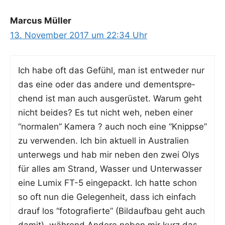
Marcus Müller
13. November 2017 um 22:34 Uhr
Ich habe oft das Gefühl, man ist ent­we­der nur
das eine oder das ande­re und dem­entspre­
chend ist man auch aus­ge­rüs­tet. War­um geht
nicht bei­des? Es tut nicht weh, neben einer
“nor­ma­len” Kame­ra ? auch noch eine “Knipp­se”
zu ver­wen­den. Ich bin aktu­ell in Aus­tra­li­en
unter­wegs und hab mir neben den zwei Olys
für alles am Strand, Was­ser und Unter­was­ser
eine Lumix FT-5 ein­ge­packt. Ich hat­te schon
so oft nun die Gele­gen­heit, dass ich ein­fach
drauf los “foto­gra­fier­te” (Bild­auf­bau geht auch