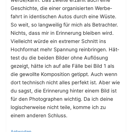
werde/kann. Das zwei­te erzählt auch eine
Geschich­te, die einer orga­ni­sier­ten Wer­be­
fahrt in iden­ti­schen Autos durch eine Wüs­te.
So weit, so lang­wei­lig für mich als Betrach­ter.
Nichts, dass mir in Erin­ne­rung blei­ben wird.
Viel­leicht wür­de ein extre­mer Schnitt ins
Hoch­for­mat mehr Span­nung rein­brin­gen. Hät­
test du die bei­den Bil­der ohne Auf­lö­sung
gezeigt, hät­te ich auf alle Fäl­le bei Bild 1 als
die gewoll­te Kom­po­si­ti­on getippt. Auch wenn
dort tech­nisch nicht alles per­fekt ist. Aber wie
du sagst, die Erin­ne­rung hin­ter einem Bild ist
für den Pho­to­gra­phen wich­tig. Da ich dei­ne
logi­scher­wei­se nicht tei­le, kom­me ich zu
einem ande­ren Schluss.
Antworten