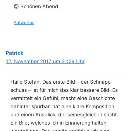
😉 Schö­nen Abend.
Antworten
Patrick
12. November 2017 um 21:29 Uhr
Hal­lo Ste­fan. Das ers­te Bild – der Schnapp­
schuss – ist für mich das klar bes­se­re Bild. Es
ver­mit­telt ein Gefühl, macht eine Geschich­te
dahin­ter spür­bar, hat eine kla­re Kom­po­si­ti­on
und einen Aus­blick, der sei­nes­glei­chen sucht.
Ein Bild, wel­ches ich in Erin­ne­rung hal­ten