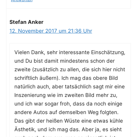
Stefan Anker
12. November 2017 um 21:36 Uhr
Vie­len Dank, sehr inter­es­san­te Ein­schät­zung,
und Du bist damit min­des­tens schon der
zwei­te (zusätz­lich zu allen, die sich hier nicht
schrift­lich äußern). Ich mag das obe­re Bild
natür­lich auch, aber tat­säch­lich sagt mir eine
Insze­nie­rung wie im zwei­ten Bild mehr zu,
und ich war sogar froh, dass da noch eini­ge
ande­re Autos auf dem­sel­ben Weg folg­ten.
Das gibt der hei­ßen Wüs­te eine etwas küh­le
Ästhe­tik, und ich mag das. Aber ja, es sieht