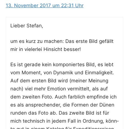
13. November 2017 um 22:31 Uhr
Lie­ber Stefan,
um es kurz zu machen: Das ers­te Bild gefällt
mir in vie­ler­lei Hin­sicht besser!
Es ist gera­de kein kom­po­nier­tes Bild, es lebt
vom Moment, von Dyna­mik und Ein­ma­lig­keit.
Auf dem ers­ten Bild wird (mei­ner Mei­nung
nach) viel mehr Emo­ti­on ver­mit­telt, als auf
dem zwei­ten Foto. Auch farb­lich emp­fin­de ich
es als anspre­chen­der, die For­men der Dünen
run­den das Foto ab. Das zwei­te Bild ist für
mich tech­nisch in jedem Fall in Ord­nung, könn­