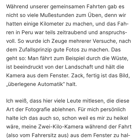
Wäh­rend unse­rer gemein­sa­men Fahr­ten gab es
nicht so vie­le Muße­stun­den zum Üben, denn wir
hat­ten eini­ge Kilo­me­ter zu machen, und das Fah­
ren in Peru war teils zeit­rau­bend und anspruchs­
voll. So wur­de ich Zeu­ge meh­re­rer Ver­su­che, nach
dem Zufalls­prin­zip gute Fotos zu machen. Das
geht so: Man fährt zum Bei­spiel durch die Wüs­te,
ist beein­druckt von der Land­schaft und hält die
Kame­ra aus dem Fens­ter. Zack, fer­tig ist das Bild,
„über­le­ge­ne Auto­ma­tik“ halt.
Ich weiß, dass hier vie­le Leu­te mit­le­sen, die die­se
Art der Foto­gra­fie ableh­nen. Für mich per­sön­lich
hal­te ich das auch so, schon weil es mir zu hei­kel
wäre, mei­ne Zwei-Kilo-Kame­ra wäh­rend der Fahrt
(also vom Fah­rer­sitz aus) aus dem Fens­ter zu hal­