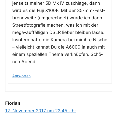
jen­seits mei­ner 5D Mk IV zuschla­ge, dann
wird es die Fuji X100F. Mit der 35-mm-Fest­
brenn­wei­te (umge­rech­net) wür­de ich dann
Street­fo­to­gra­fie machen, was ich mit der
mega-auf­fäl­li­gen DSLR lie­ber blei­ben las­se.
Inso­fern hät­te die Kame­ra bei mir ihre Nische
– viel­leicht kannst Du die A6000 ja auch mit
einem spe­zi­el­len The­ma ver­knüp­fen. Schö­
nen Abend.
Antworten
Florian
12. November 2017 um 22:45 Uhr