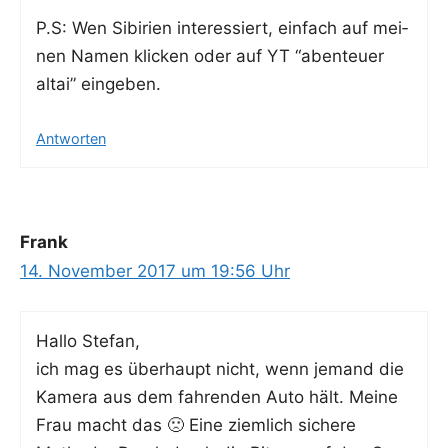
P.S: Wen Sibi­ri­en inter­es­siert, ein­fach auf mei­
nen Namen kli­cken oder auf YT “aben­teu­er
altai” eingeben.
Antworten
Frank
14. November 2017 um 19:56 Uhr
Hal­lo Stefan,
ich mag es über­haupt nicht, wenn jemand die
Kame­ra aus dem fah­ren­den Auto hält. Mei­ne
Frau macht das 🙁 Eine ziem­lich siche­re