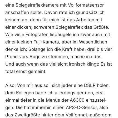
eine Spie­gel­re­flex­ka­me­ra mit Voll­for­mat­sen­sor
anschaf­fen soll­te. Davon rate ich grund­sätz­lich
kei­nem ab, denn für mich ist das Arbei­ten mit
einer dicken, schwe­ren Spie­gel­re­flex das Größ­te.
Wie vie­le Foto­gra­fen lieb­äu­ge­le ich zwar auch mit
einer klei­nen Fuji-Kame­ra, aber im Wesent­li­chen
den­ke ich: Solan­ge ich die Kraft habe, drei bis vier
Pfund vors Auge zu stem­men, mache ich das.
Und auch wenn das viel­leicht iro­nisch klingt: Es ist
total ernst gemeint.
Also: Von mir aus soll sich jeder eine DSLR holen,
dem Kol­le­gen habe ich aller­dings gera­ten, erst
ein­mal tie­fer in die Menüs der A6300 ein­zu­stei­
gen. Die hat immer­hin einen APS-C-Sen­sor, also
das Zweit­größ­te hin­ter dem Voll­for­mat, außer­dem