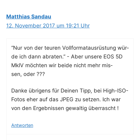
Matthias Sandau
12. November 2017 um 19:21 Uhr
“Nur von der teu­ren Voll­for­mat­aus­rüs­tung wür­
de ich dann abra­ten.” - Aber unse­re EOS 5D
MkIV möch­ten wir bei­de nicht mehr mis­
sen, oder ???
Dan­ke übri­gens für Dei­nen Tipp, bei High-ISO-
Fotos eher auf das JPEG zu set­zen. Ich war
von den Ergeb­nis­sen gewal­tig überrascht !
Antworten