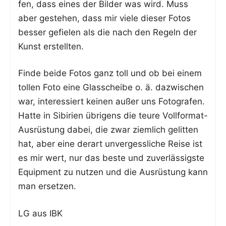
fen, dass eines der Bil­der was wird. Muss
aber geste­hen, dass mir vie­le die­ser Fotos
bes­ser gefie­len als die nach den Regeln der
Kunst erstellten.
Fin­de bei­de Fotos ganz toll und ob bei einem
tol­len Foto eine Glas­schei­be o. ä. dazwi­schen
war, inter­es­siert kei­nen außer uns Foto­gra­fen.
Hat­te in Sibi­ri­en übri­gens die teu­re Voll­for­mat-
Aus­rüs­tung dabei, die zwar ziem­lich gelit­ten
hat, aber eine der­art unver­gess­li­che Rei­se ist
es mir wert, nur das bes­te und zuver­läs­sigs­te
Equip­ment zu nut­zen und die Aus­rüs­tung kann
man ersetzen.
LG aus IBK