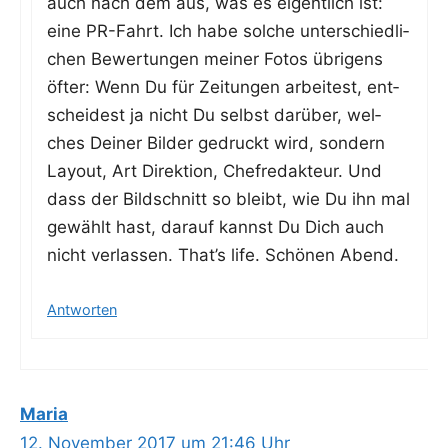
auch nach dem aus, was es eigent­lich ist:
eine PR-Fahrt. Ich habe sol­che unter­schied­li­
chen Bewer­tun­gen mei­ner Fotos übri­gens
öfter: Wenn Du für Zei­tun­gen arbei­test, ent­
schei­dest ja nicht Du selbst dar­über, wel­
ches Dei­ner Bil­der gedruckt wird, son­dern
Lay­out, Art Direk­ti­on, Chef­re­dak­teur. Und
dass der Bild­schnitt so bleibt, wie Du ihn mal
gewählt hast, dar­auf kannst Du Dich auch
nicht ver­las­sen. That’s life. Schö­nen Abend.
Antworten
Maria
12. November 2017 um 21:46 Uhr