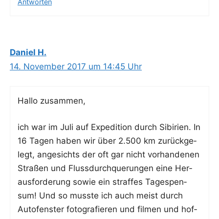
Antworten
Daniel H.
14. November 2017 um 14:45 Uhr
Hal­lo zusammen,
ich war im Juli auf Expe­di­ti­on durch Sibi­ri­en. In
16 Tagen haben wir über 2.500 km zurück­ge­
legt, ange­sichts der oft gar nicht vor­han­de­nen
Stra­ßen und Fluss­durch­que­run­gen eine Her­
aus­for­de­rung sowie ein straf­fes Tages­pen­
sum! Und so muss­te ich auch meist durch
Auto­fens­ter foto­gra­fie­ren und fil­men und hof­