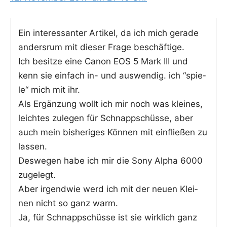
Ein inter­es­san­ter Arti­kel, da ich mich gera­de
anders­rum mit die­ser Fra­ge beschäftige.
Ich besit­ze eine Canon EOS 5 Mark III und
kenn sie ein­fach in- und aus­wen­dig. ich “spie­
le“ mich mit ihr.
Als Ergän­zung wollt ich mir noch was klei­nes,
leich­tes zule­gen für Schnapp­schüs­se, aber
auch mein bis­he­ri­ges Kön­nen mit ein­flie­ßen zu
lassen.
Des­we­gen habe ich mir die Sony Alpha 6000
zugelegt.
Aber irgend­wie werd ich mit der neu­en Klei­
nen nicht so ganz warm.
Ja, für Schnapp­schüs­se ist sie wirk­lich ganz