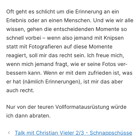
Oft geht es schlicht um die Erin­ne­rung an ein
Erleb­nis oder an einen Men­schen. Und wie wir alle
wis­sen, gehen die ent­schei­den­den Momen­te so
schnell vor­bei – wenn also jemand mit Knip­sen
statt mit Foto­gra­fie­ren auf die­se Momen­te
reagiert, soll mir das recht sein. Ich freue mich,
wenn mich jemand fragt, wie er sei­ne Fotos ver­
bes­sern kann. Wenn er mit dem zufrie­den ist, was
er hat (näm­lich Erin­ne­run­gen), ist mir das aber
auch recht.
Nur von der teu­ren Voll­for­mat­aus­rüs­tung wür­de
ich dann abraten.
Talk mit Christian Vieler 2/3 - Schnappschüsse