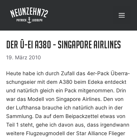
Zum
Inhalt
Menü
springen
Der Ü-Ei A380 - Singapore Airlines
19. März 2010
Heu­te habe ich durch Zufall das 4er-Pack Über­ra­
schungs­ei­er mit dem A380 beim Ede­ka ent­deckt
und natür­lich gleich ein Pack mit­ge­nom­men. Drin
war das Modell von Sin­ga­po­re Air­lines. Den von
der Luft­han­sa brau­che ich natür­lich auch in der
Samm­lung. Da auf dem Bei­pack­zet­tel etwas von
Teil 1 steht, gehe ich davon aus, dass irgend­wann
wei­te­re Flug­zeug­mo­dell der Star Alli­ance Flie­ger