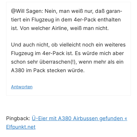
@Will Sagen: Nein, man weiß nur, daß garan­
tiert ein Flug­zeug in dem 4er-Pack ent­hal­ten
ist. Von wel­cher Air­line, weiß man nicht.
Und auch nicht, ob viel­leicht noch ein wei­te­res
Flug­zeug im 4er-Pack ist. Es wür­de mich aber
schon sehr über­ra­schen(!), wenn mehr als ein
A380 im Pack ste­cken würde.
Antworten
Pingback:
Ü-Eier mit A380 Airbussen gefunden «
Elfpunkt.net