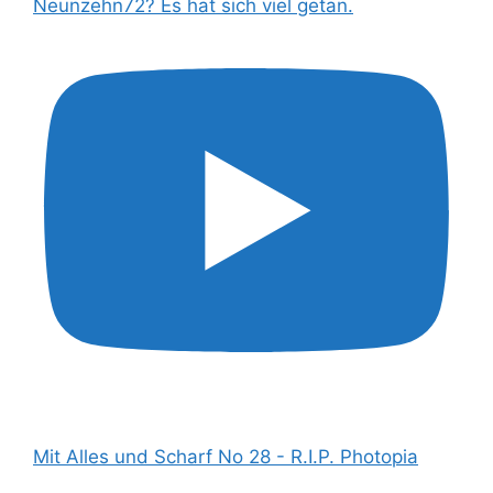
Neunzehn72? Es hat sich viel getan.
Mit Alles und Scharf No 28 - R.I.P. Photopia