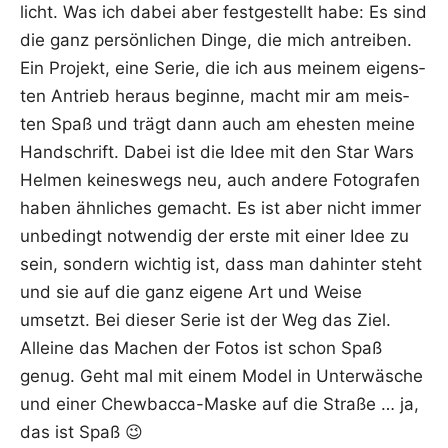
licht. Was ich dabei aber fest­ge­stellt habe: Es sind
die ganz per­sön­li­chen Din­ge, die mich antrei­ben.
Ein Pro­jekt, eine Serie, die ich aus mei­nem eigens­
ten Antrieb her­aus begin­ne, macht mir am meis­
ten Spaß und trägt dann auch am ehes­ten mei­ne
Hand­schrift. Dabei ist die Idee mit den Star Wars
Hel­men kei­nes­wegs neu, auch ande­re Foto­gra­fen
haben ähn­li­ches gemacht. Es ist aber nicht immer
unbe­dingt not­wen­dig der ers­te mit einer Idee zu
sein, son­dern wich­tig ist, dass man dahin­ter steht
und sie auf die ganz eige­ne Art und Wei­se
umsetzt. Bei die­ser Serie ist der Weg das Ziel.
Allei­ne das Machen der Fotos ist schon Spaß
genug. Geht mal mit einem Model in Unter­wä­sche
und einer Chew­bac­ca-Mas­ke auf die Stra­ße … ja,
das ist Spaß 😉