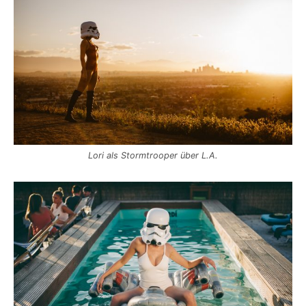
Lori als Storm­tro­o­per über L.A.