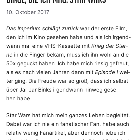
10. Oktober 2017
Das Impe­ri­um schlägt zurück
war der ers­te Film,
den ich im Kino gese­hen habe und als ich irgend­
wann mal eine VHS-Kas­set­te mit
Krieg der Ster­
ne
in die Fin­ger bekam, muss ich ihn wohl an die
50x geguckt haben. Ich habe mich rie­sig gefreut,
als es nach vie­len Jah­ren dann mit
Epi­so­de I
wei­
ter ging. Die Freu­de war so groß, dass ich selbst
über Jar Jar Binks irgend­wann hin­weg gese­
hen habe.
Star Wars hat mich mein gan­zes Leben beglei­tet.
Dabei war ich nie ein fana­ti­scher Fan, habe auch
rela­tiv wenig Fan­ar­ti­kel, aber den­noch lie­be ich