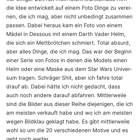
die Idee ent­wi­ckelt auf einem Foto Din­ge zu ver­ei­
nen, die ich mag, aber nicht unbe­dingt zusam­men
pas­sen. Dabei her­aus kam ein Foto von einem
Mädel in Des­sous mit einem Darth Vader Helm,
die sich ein Mett­bröt­chen schmiert. Total absurd,
aber alles Din­ge, die ich mag. Das war der Beginn
einer Serie von Fotos in denen die Models einen
Helm oder eine Mas­ke aus dem Star Wars Uni­ver­
sum tra­gen. Schrä­ger Shit, aber ich fah­re total
drauf ab. Dabei hät­te ich nicht gedacht, dass
auch noch ande­re dar­auf abfah­ren. Mitt­ler­wei­le
sind die Bil­der aus die­ser Rei­he die­je­ni­gen, die ich
am meis­ten ver­kauft habe und wo ich am meis­ten
wegen Bild­klau geklagt habe. Es gibt mitt­ler­wei­le
wohl so um die 20 ver­schie­de­nen Moti­ve und es
geht noch weiter.