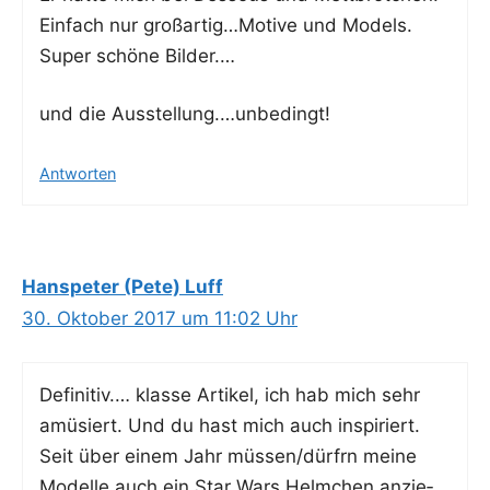
Ein­fach nur großartig…Motive und Models.
Super schö­ne Bilder.…
und die Ausstellung.…unbedingt!
Antworten
Hanspeter (Pete) Luff
30. Oktober 2017 um 11:02 Uhr
Defi­ni­tiv.… klas­se Arti­kel, ich hab mich sehr
amü­siert. Und du hast mich auch inspi­riert.
Seit über einem Jahr müssen/dürfrn mei­ne
Model­le auch ein Star Wars Helm­chen anzie­