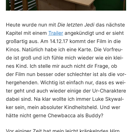
Heu­te wur­de nun mit
Die letz­ten Jedi
das nächs­te
Kapi­tel mit einem
Trai­ler
ange­kün­digt und er sieht
groß­ar­tig aus. Am 14.12.17 kommt der Film in die
Kinos. Natür­lich habe ich eine Kar­te. Die Vor­freu­
de ist groß und ich füh­le mich wie­der wie ein klei­
nes Kind. Ich stel­le mir auch nicht dir Fra­ge, ob
der Film nun bes­ser oder schlech­ter ist als die vor­
her­ge­hen­den. Wich­tig ist ein­fach nur, dass es wei­
ter geht und auch wie­der eini­ge der Ur-Cha­rak­te­re
dabei sind. Na klar woll­te ich immer Luke Sky­wal­
ker sein, mein abso­lu­ter Kind­heits­held. Und wer
hät­te nicht ger­ne Chew­bac­ca als Buddy?
Vor eini­ger Zeit hat mein leicht krän­keln­des Hirn