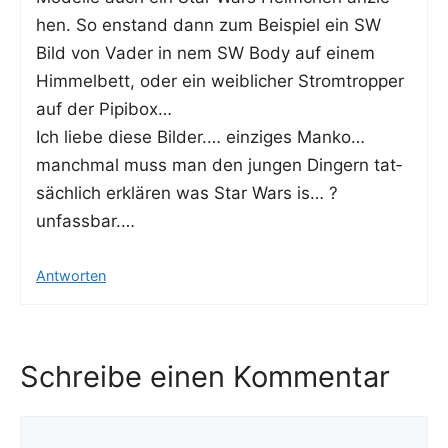
hen. So enstand dann zum Bei­spiel ein SW
Bild von Vader in nem SW Body auf einem
Him­mel­bett, oder ein weib­li­cher Strom­trop­per
auf der Pipibox…
Ich lie­be die­se Bil­der.… ein­zi­ges Man­ko…
manch­mal muss man den jun­gen Din­gern tat­
säch­lich erklä­ren was Star Wars is… ?
unfassbar.…
Antworten
Schreibe einen Kommentar
Kommentar