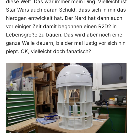
die­se Welt. Das war immer mein Ding. Viel­leicht ist
Star Wars auch dar­an Schuld, dass sich in mir das
Nerd­gen ent­wi­ckelt hat. Der Nerd hat dann auch
vor eini­ger Zeit damit begon­nen einen R2D2 in
Lebens­grö­ße zu bau­en. Das wird aber noch eine
gan­ze Wei­le dau­ern, bis der mal lus­tig vor sich hin
piept. OK, viel­leicht doch fanatisch?