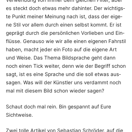
Ver­wen­dung von immer dem glei­chen Fil­ter, aber
es steckt doch etwas mehr dahin­ter. Der wich­tigs­
te Punkt mei­ner Mei­nung nach ist, dass der eige­
ne Stil vor allem durch einen selbst kommt. Er ist
geprägt durch die per­sön­li­chen Vor­lie­ben und Ein­
flüs­se. Genau­so wie wir alle einen eige­nen Fahr­stil
haben, macht jeder ein Foto auf die eige­ne Art
und Wei­se. Das The­ma Bild­spra­che geht dann
noch einen Tick wei­ter, denn wie der Begriff schon
sagt, ist es eine Spra­che und die soll etwas aus­
sa­gen. Was will der Künst­ler uns ver­dammt noch
mal mit die­sem Bild schon wie­der sagen?
Schaut doch mal rein. Bin gespannt auf Eure
Sichtweise.
Zwei tol­le Arti­kel von Sebas­ti­an Schrö­der, auf die