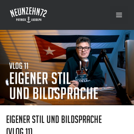
Zum
Inhalt
Menü
springen
Eigener Stil und Bildsprache
(VLog 11)