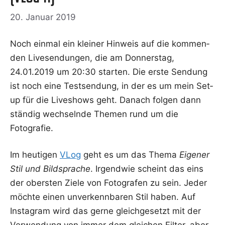
20. Januar 2019
Noch ein­mal ein klei­ner Hin­weis auf die kom­men­
den Live­sen­dun­gen, die am Don­ners­tag,
24.01.2019 um 20:30 star­ten. Die ers­te Sen­dung
ist noch eine Test­sen­dung, in der es um mein Set­
up für die Live­shows geht. Danach fol­gen dann
stän­dig wech­seln­de The­men rund um die
Fotografie.
Im heu­ti­gen
VLog
geht es um das The­ma
Eige­ner
Stil und Bild­spra­che
. Irgend­wie scheint das eins
der obers­ten Zie­le von Foto­gra­fen zu sein. Jeder
möch­te einen unver­kenn­ba­ren Stil haben. Auf
Insta­gram wird das ger­ne gleich­ge­setzt mit der