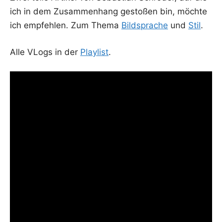
ich in dem Zusam­men­hang gesto­ßen bin, möch­te
ich emp­feh­len. Zum The­ma
Bild­spra­che
und
Stil
.
Alle VLogs in der
Play­list
.