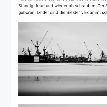
Stän­dig drauf und wie­der ab schrau­ben. Der En
gebo­ren. Lei­der sind die Bies­ter ver­dammt