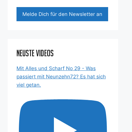
Mel­de Dich für den News­let­ter an
Neuste Videos
Mit Alles und Scharf No 29 - Was
passiert mit Neunzehn72? Es hat sich
viel getan.