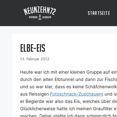
Zum
Inhalt
Startseite
springen
Elbe-Eis
13. Februar 2012
Heu­te war ich mit einer klei­nen Grup­pe auf e
durch den alten Elb­tun­nel und dann zur Fisch­au
und so war klar, dass es kei­ne Schäf­chen­wol­
aus fleis­si­gen
Foto­schnack-Zuschau­ern
und so
er Begier­de war also das Eis, wel­ches über d
Glück­li­cher­wei­se hat­te ich mei­nen Grau­fil­t
machen. Dabei stell­te ich dann schmerz­lich fes