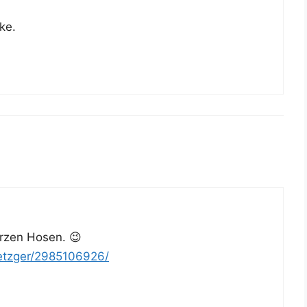
ke.
r­zen Hosen. 😉
metzger/2985106926/