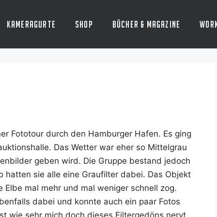
Kameragurte
Shop
Bücher & Magazine
Wor
iner Foto­tour durch den Ham­bur­ger Hafen. Es ging
k­ti­ons­hal­le. Das Wet­ter war eher so Mit­tel­grau
ken­bil­der geben wird. Die Grup­pe bestand jedoch
 hat­ten sie alle eine Grau­fil­ter dabei. Das Objekt
ie Elbe mal mehr und mal weni­ger schnell zog.
er eben­falls dabei und konn­te auch ein paar Fotos
t wie sehr mich doch die­ses Fil­ter­ge­döns nervt.