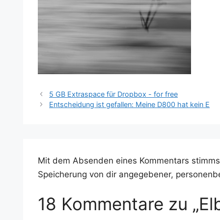
5 GB Extraspace für Dropbox - for free
Entscheidung ist gefallen: Meine D800 hat kein E
Mit dem Absenden eines Kommentars stimms
Speicherung von dir angegebener, personenb
18 Kommentare zu „Elb