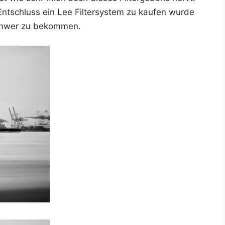
t­schluss ein Lee Fil­ter­sys­tem zu kau­fen wur­de
 schwer zu bekommen.