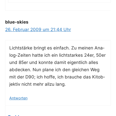
blue-skies
26. Februar 2009 um 21:44 Uhr
Licht­stär­ke bringt es ein­fach. Zu mei­nen Ana­
log-Zei­ten hat­te ich ein licht­star­kes 24er, 50er
und 85er und konn­te damit eigent­lich alles
abde­cken. Nun pla­ne ich den glei­chen Weg
mit der D90; ich hof­fe, ich brau­che das Kit­ob­
jek­tiv nicht mehr all­zu lang.
Antworten