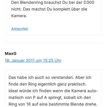
Den Blen­den­ring brauchst Du bei der D300
nicht. Das machst Du kom­plett über die
Kamera.
Antworten
MaxG
18. Januar 2011 um 15:25 Uhr
Das habe ich auch so ver­stan­den. Aber ich
fin­de den Ring eigent­lich ganz praktisch.
Ide­al wür­de ich fin­den wenn die Kame­ra auto­
ma­tisch von P auf A springt, sobalt ich den
Ring von 16 auf eine bestimm­te Blen­de drehe.