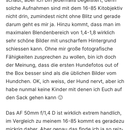
sol­che Auf­nah­men sind mit dem 16-85 Kit­ob­jek­tiv
nicht drin, zumin­dest nicht ohne Blitz und gera­de
dar­um geht es mir ja. Hin­zu kommt, dass man im
maxi­ma­len Blen­den­be­reich von 1,4-1,8 wirk­lich
sehr schö­ne Bil­der mit unschar­fem Hin­ter­grund
schies­sen kann. Ohne mir gro­ße foto­gra­fi­sche
Fähig­kei­ten zuspre­chen zu wol­len, bin ich doch
der Mei­nung, dass die ers­ten Hun­de­fo­tos out of
the Box bes­ser sind als die übli­chen Bil­der vom
Hundchen. OK, ich weiss, der Hund nervt, aber ich
habe nun­mal kei­ne Kin­der mit denen ich Euch auf
den Sack gehen kann 🙂
Das AF 50mm f/1,4 D ist wirk­lich extrem hand­lich,
im Ver­gleich zu mei­nem 16-85 kommt es gera­de­zu
mick­rig daher. Aber genau das fin­de ich ja so reiz­