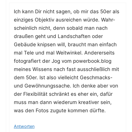
Ich kann Dir nicht sagen, ob mir das 50er als
ein­zi­ges Objek­tiv aus­rei­chen wür­de. Wahr­
schein­lich nicht, denn sobald man nach
drau­ßen geht und Land­schaf­ten oder
Gebäu­de knip­sen will, braucht man ein­fach
mal Tele und mal Weit­win­kel. Ande­rer­seits
foto­gra­fiert der Jog vom powerbook.blog
mei­nes Wis­sens nach fast aus­schließ­lich mit
dem 50er. Ist also viel­leicht Geschmacks-
und Gewöh­nungs­sa­che. Ich den­ke aber von
der Fle­xi­bi­li­tät schränkt es eher ein, dafür
muss man dann wie­der­um krea­ti­ver sein,
was den Fotos zugu­te kom­men dürfte.
Antworten