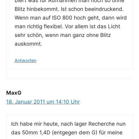
biert was für Auf­nah­men man noch so ohne
Blitz hin­be­kommt. Ist schon beein­dru­ckend.
Wenn man auf ISO 800 hoch geht, dann wird
man rich­tig fle­xi­bel. Vor allem ist das Licht
sehr schön, wenn man ganz ohne Blitz
auskommt.
Antworten
MaxG
18. Januar 2011 um 14:10 Uhr
Ich habe mir heu­te, nach lager Recher­che nun
das 50mm 1,4D (ent­ge­gen dem G) für mei­ne