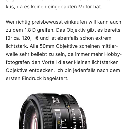
kus, da es kei­nen ein­ge­bau­ten Motor hat.
Wer rich­tig preis­be­wusst ein­kau­fen will kann auch
zu dem 1,8 D grei­fen. Das Objek­tiv gibt es bereits
für ca. 120,- € und ist eben­falls schon extrem
licht­stark. Alle 50mm Objek­ti­ve schei­nen mitt­ler­
wei­le sehr beliebt zu sein, da immer mehr Hob­by­
fo­to­gra­fen den Vor­teil die­ser klei­nen licht­star­ken
Objek­ti­ve ent­de­cken. Ich bin jeden­falls nach dem
ers­ten Ein­druck begeistert.