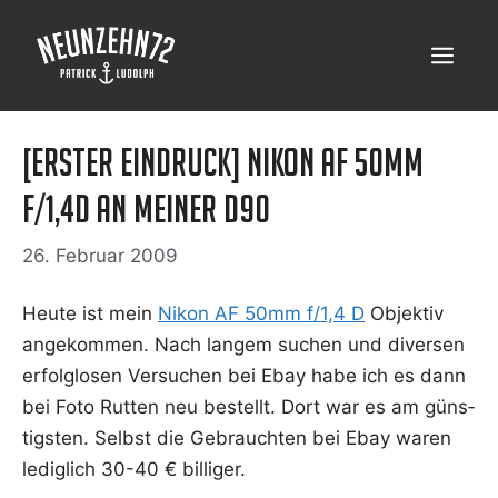
Zum
Inhalt
Menü
springen
[Erster Eindruck] Nikon AF 50mm
f/1,4D an meiner D90
26. Februar 2009
Heu­te ist mein
Nikon AF 50mm f/1,4 D
Objek­tiv
ange­kom­men. Nach lan­gem suchen und diver­sen
erfolg­lo­sen Ver­su­chen bei Ebay habe ich es dann
bei Foto Rut­ten neu bestellt. Dort war es am güns­
tigs­ten. Selbst die Gebrauch­ten bei Ebay waren
ledig­lich 30-40 € billiger.