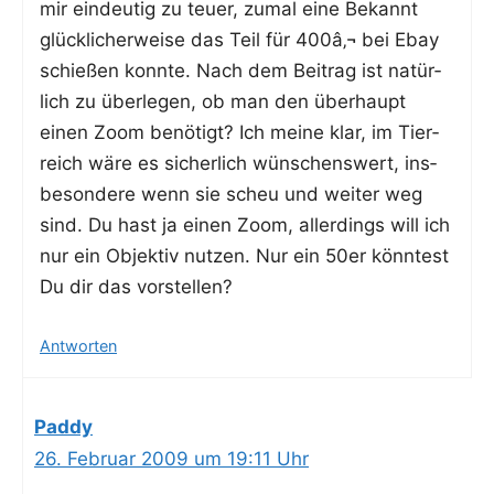
mir ein­deu­tig zu teu­er, zumal eine Bekannt
glück­li­cher­wei­se das Teil für 400â‚¬ bei Ebay
schie­ßen konn­te. Nach dem Bei­trag ist natür­
lich zu über­le­gen, ob man den über­haupt
einen Zoom benö­tigt? Ich mei­ne klar, im Tier­
reich wäre es sicher­lich wün­schens­wert, ins­
be­son­de­re wenn sie scheu und wei­ter weg
sind. Du hast ja einen Zoom, aller­dings will ich
nur ein Objek­tiv nut­zen. Nur ein 50er könn­test
Du dir das vorstellen?
Antworten
Paddy
26. Februar 2009 um 19:11 Uhr