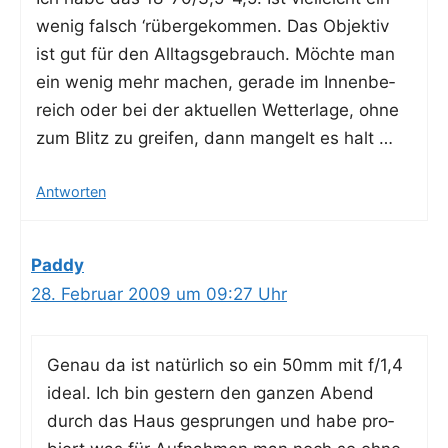
wenig falsch ‘rüber­ge­kom­men. Das Objek­tiv
ist gut für den All­tags­ge­brauch. Möch­te man
ein wenig mehr machen, gera­de im Innen­be­
reich oder bei der aktu­el­len Wet­ter­la­ge, ohne
zum Blitz zu grei­fen, dann man­gelt es halt …
Antworten
Paddy
28. Februar 2009 um 09:27 Uhr
Genau da ist natür­lich so ein 50mm mit f/1,4
ide­al. Ich bin ges­tern den gan­zen Abend
durch das Haus gesprun­gen und habe pro­