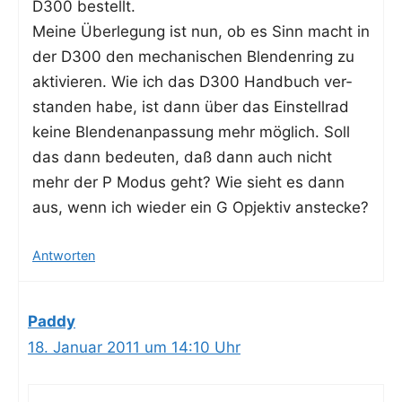
D300 bestellt.
Mei­ne Über­le­gung ist nun, ob es Sinn macht in
der D300 den mecha­ni­schen Blen­den­ring zu
akti­vie­ren. Wie ich das D300 Hand­buch ver­
stan­den habe, ist dann über das Ein­stell­rad
kei­ne Blen­den­an­pas­sung mehr mög­lich. Soll
das dann bedeu­ten, daß dann auch nicht
mehr der P Modus geht? Wie sieht es dann
aus, wenn ich wie­der ein G Opjek­tiv anstecke?
Antworten
Paddy
18. Januar 2011 um 14:10 Uhr