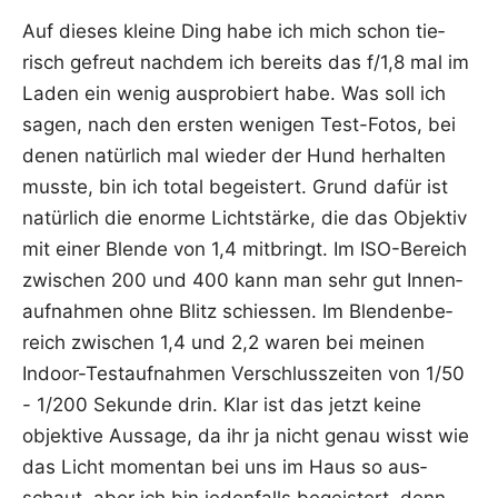
Auf die­ses klei­ne Ding habe ich mich schon tie­
risch gefreut nach­dem ich bereits das f/1,8 mal im
Laden ein wenig aus­pro­biert habe. Was soll ich
sagen, nach den ers­ten weni­gen Test-Fotos, bei
denen natür­lich mal wie­der der Hund her­hal­ten
muss­te, bin ich total begeis­tert. Grund dafür ist
natür­lich die enor­me Licht­stär­ke, die das Objek­tiv
mit einer Blen­de von 1,4 mit­bringt. Im ISO-Bereich
zwi­schen 200 und 400 kann man sehr gut Innen­
auf­nah­men ohne Blitz schies­sen. Im Blen­den­be­
reich zwi­schen 1,4 und 2,2 waren bei mei­nen
Indoor-Test­auf­nah­men Ver­schluss­zei­ten von 1/50
- 1/200 Sekun­de drin. Klar ist das jetzt kei­ne
objek­ti­ve Aus­sa­ge, da ihr ja nicht genau wisst wie
das Licht momen­tan bei uns im Haus so aus­
schaut, aber ich bin jeden­falls begeis­tert, denn