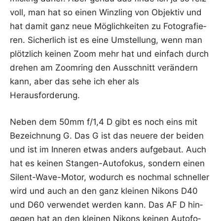
voll, man hat so einen Winz­ling von Objek­tiv und
hat damit ganz neue Mög­lich­kei­ten zu Foto­gra­fie­
ren. Sicher­lich ist es eine Umstel­lung, wenn man
plötz­lich kei­nen Zoom mehr hat und ein­fach durch
dre­hen am Zoom­ring den Aus­schnitt ver­än­dern
kann, aber das sehe ich eher als
Herausforderung.
Neben dem 50mm f/1,4 D gibt es noch eins mit
Bezeich­nung G. Das G ist das neue­re der bei­den
und ist im Inne­ren etwas anders auf­ge­baut. Auch
hat es kei­nen Stan­gen-Auto­fo­kus, son­dern einen
Silent-Wave-Motor, wodurch es noch­mal schnel­ler
wird und auch an den ganz klei­nen Nikons D40
und D60 ver­wen­det wer­den kann. Das AF D hin­
ge­gen hat an den klei­nen Nikons kei­nen Auto­fo­