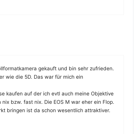
l­for­mat­ka­me­ra gekauft und bin sehr zufrie­den.
er wie die 5D. Das war für mich ein
se kau­fen auf der ich evtl auch mei­ne Objek­ti­ve
 nix bzw. fast nix. Die EOS M war eher ein Flop.
 brin­gen ist da schon wesent­lich attraktiver.