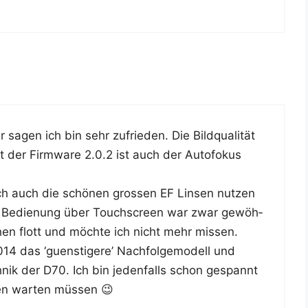
gen ich bin sehr zufrie­den. Die Bild­qua­li­tät
der Firm­ware 2.0.2 ist auch der Auto­fo­kus
 auch die schö­nen gros­sen EF Lin­sen nut­zen
e Bedie­nung über Touch­screen war zwar gewöh­
chen flott und möch­te ich nicht mehr missen.
 das ‘guens­ti­ge­re’ Nach­fol­ge­mo­dell und
­nik der D70. Ich bin jeden­falls schon gespannt
en war­ten müssen 😉