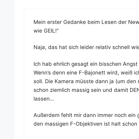
Mein ers­ter Gedan­ke beim Lesen der Ne
wie GEIL!”
Naja, das hat sich lei­der rela­tiv schnell w
Ich hab ehr­lich gesagt ein biss­chen Angs
Wenn’s denn eine F-Bajo­nett wird, weiß ic
soll. Die Kame­ra müss­te dann ja (um den ri
schon ziem­lich mas­sig sein und damit DEN g
lassen…
Außer­dem fehlt mir dann immer noch ein gut
den mas­si­gen F-Objek­ti­ven ist halt schon