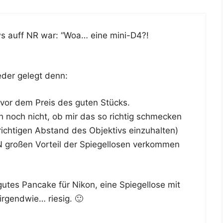
ws auff NR war: “Woa… eine mini-D4?!
ie­der gelegt denn:
t vor dem Preis des guten Stücks.
h noch nicht, ob mir das so rich­tig schme­cken
ch­ti­gen Abstand des Objek­tivs ein­zu­hal­ten)
ro­ßen Vor­teil der Spie­gel­lo­sen ver­kom­men
es Pan­ca­ke für Nikon, eine Spie­gel­lo­se mit
 irgend­wie… riesig. 🙂