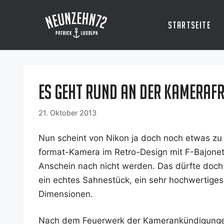
Zum
Inhalt
Startseite
springen
Es geht rund an der Kameraf
21. Oktober 2013
Nun scheint von Nikon ja doch noch etwas z
for­mat-Kame­ra im Retro-Design mit F-Bajo­nett 
Anschein nach nicht wer­den. Das dürf­te doch 
ein ech­tes Sah­ne­stück, ein sehr hoch­wer­ti­g
Dimensionen.
Nach dem Feu­er­werk der Kame­ran­kün­di­gun­g