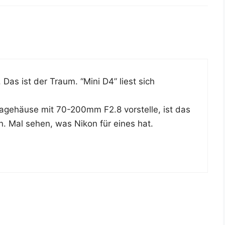
. Das ist der Traum. “Mini D4” liest sich
­ge­häu­se mit 70-200mm F2.8 vor­stel­le, ist das
n. Mal sehen, was Nikon für eines hat.