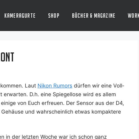
Kameragurte
Shop
Bücher & Magazine
Wor
ront
u kom­men. Laut
Nikon Rumors
dür­fen wir eine Voll­
erwar­ten. D.h. eine Spie­gel­lo­se wird es allem
eini­ge von Euch erfreu­en. Der Sen­sor aus der D4,
es Gehäu­se und wahr­schein­lich etwas kom­pak­te­re
en in der letz­ten Woche war ich schon ganz