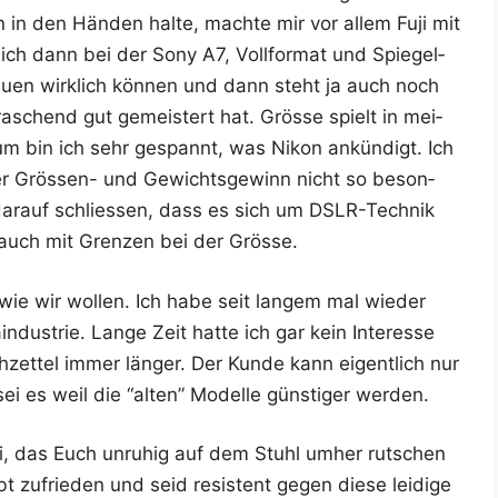
n in den Hän­den hal­te, mach­te mir vor allem Fuji mit
h dann bei der Sony A7, Voll­for­mat und Spie­gel­
neu­en wirk­lich kön­nen und dann steht ja auch noch
ra­schend gut gemeis­tert hat. Grös­se spielt in mei­
ar­um bin ich sehr gespannt, was Nikon ankün­digt. Ich
er Grös­sen- und Gewichts­ge­winn nicht so beson­
 dar­auf schlies­sen, dass es sich um DSLR-Tech­nik
er auch mit Gren­zen bei der Grösse.
ie wir wol­len. Ich habe seit lan­gem mal wie­der
dus­trie. Lan­ge Zeit hat­te ich gar kein Inter­es­se
zet­tel immer län­ger. Der Kun­de kann eigent­lich nur
ei es weil die “alten” Model­le güns­ti­ger werden.
, das Euch unru­hig auf dem Stuhl umher rut­schen
 zufrie­den und seid resis­tent gegen die­se lei­di­ge