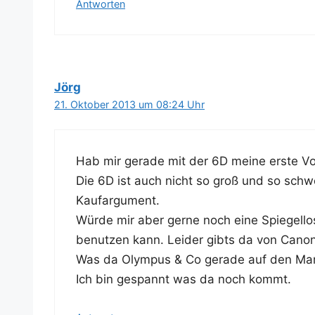
Antworten
Jörg
21. Oktober 2013 um 08:24 Uhr
Hab mir gera­de mit der 6D mei­ne ers­te Vol
Die 6D ist auch nicht so groß und so schw
Kaufargument.
Wür­de mir aber ger­ne noch eine Spie­gel­lo­
benut­zen kann. Lei­der gibts da von Canon
Was da Olym­pus & Co gera­de auf den Markt
Ich bin gespannt was da noch kommt.