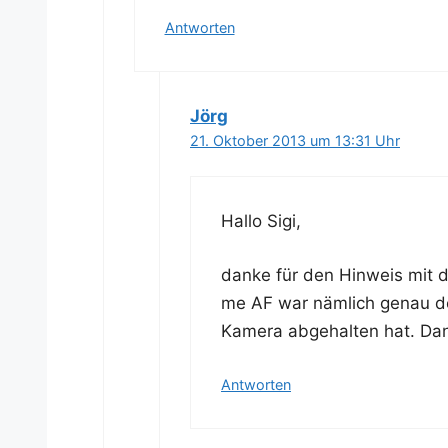
Antworten
Jörg
21. Oktober 2013 um 13:31 Uhr
Hal­lo Sigi,
dan­ke für den Hin­weis mit 
me AF war näm­lich genau de
Kame­ra abge­hal­ten hat. Da
Antworten