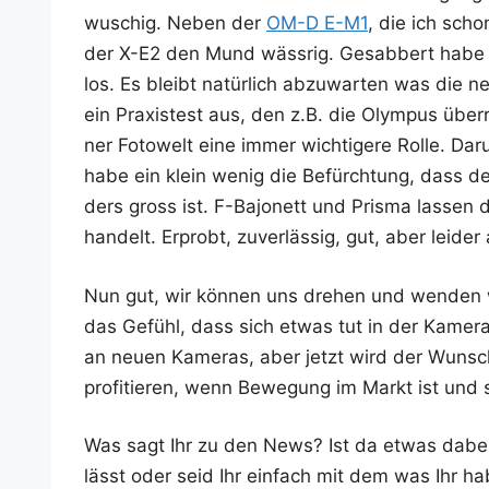
wuschig. Neben der
OM-D E-M1
, die ich scho
der X-E2 den Mund wäss­rig. Gesab­bert habe ic
los. Es bleibt natür­lich abzu­war­ten was die 
ein Pra­xis­test aus, den z.B. die Olym­pus über­
ner Foto­welt eine immer wich­ti­ge­re Rol­le. D
habe ein klein wenig die Befürch­tung, dass d
ders gross ist. F-Bajo­nett und Pris­ma las­sen
han­delt. Erprobt, zuver­läs­sig, gut, aber lei­d
Nun gut, wir kön­nen uns dre­hen und wen­den w
das Gefühl, dass sich etwas tut in der Kame­ra­in­
an neu­en Kame­ras, aber jetzt wird der Wunsch­
pro­fi­tie­ren, wenn Bewe­gung im Markt ist und s
Was sagt Ihr zu den News? Ist da etwas dabei
lässt oder seid Ihr ein­fach mit dem was Ihr habt