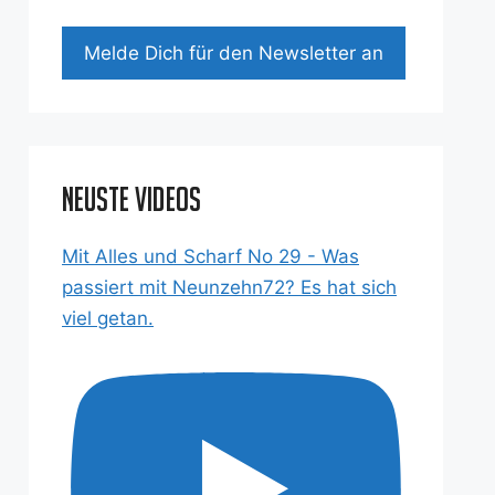
Mel­de Dich für den News­let­ter an
Neuste Videos
Mit Alles und Scharf No 29 - Was
passiert mit Neunzehn72? Es hat sich
viel getan.