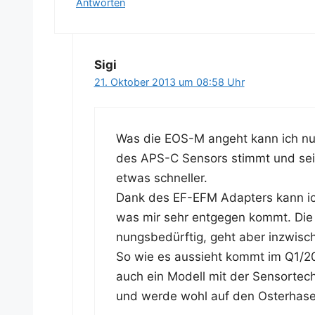
Antworten
Sigi
21. Oktober 2013 um 08:58 Uhr
Was die EOS-M angeht kann ich nur sa
des APS-C Sen­sors stimmt und seit 
etwas schneller.
Dank des EF-EFM Adap­ters kann ich
was mir sehr ent­ge­gen kommt. Di
nungs­be­dürf­tig, geht aber inzwi­s
So wie es aus­sieht kommt im Q1/2014
auch ein Modell mit der Sen­sor­tech
und wer­de wohl auf den Oster­ha­s