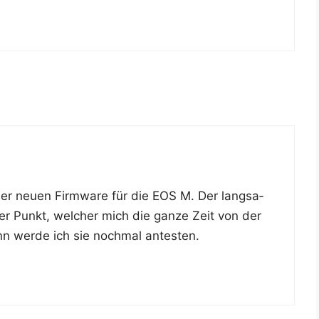
der neu­en Firm­ware für die EOS M. Der lang­sa­
r Punkt, wel­cher mich die gan­ze Zeit von der
nn wer­de ich sie noch­mal antesten.