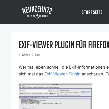
Zum
Inhalt
Startseite
springen
Exif-Viewer Plugin für Firefo
1. März 2009
Wer mal eben schnell die Exif-Infor­ma­tio­nen e
sich mal das
Exif-View­er-Plug­in
anschau­en. Fun