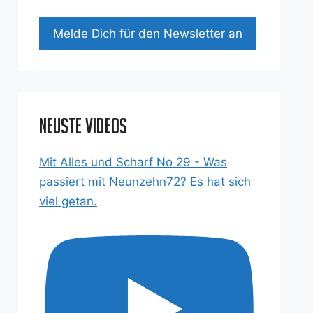
Mel­de Dich für den News­let­ter an
Neuste Videos
Mit Alles und Scharf No 29 - Was
passiert mit Neunzehn72? Es hat sich
viel getan.