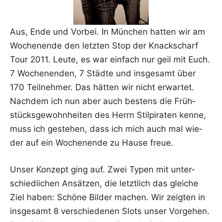
Aus, Ende und Vor­bei. In Mün­chen hat­ten wir am
Wochen­en­de den letz­ten Stop der Knack­scharf
Tour 2011. Leu­te, es war ein­fach nur geil mit Euch.
7 Wochen­en­den, 7 Städ­te und ins­ge­samt über
170 Teil­neh­mer. Das hät­ten wir nicht erwar­tet.
Nach­dem ich nun aber auch bes­tens die Früh­
stücks­ge­wohn­hei­ten des Herrn Stil­pi­ra­ten ken­ne,
muss ich geste­hen, dass ich mich auch mal wie­
der auf ein Wochen­en­de zu Hau­se freue.
Unser Kon­zept ging auf. Zwei Typen mit unter­
schied­li­chen Ansät­zen, die letzt­lich das glei­che
Ziel haben: Schö­ne Bil­der machen. Wir zeig­ten in
ins­ge­samt 8 ver­schie­de­nen Slots unser Vor­ge­hen.