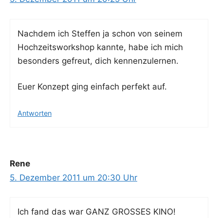
Nach­dem ich Stef­fen ja schon von sei­nem
Hoch­zeits­work­shop kann­te, habe ich mich
beson­ders gefreut, dich kennenzulernen.
Euer Kon­zept ging ein­fach per­fekt auf.
Antworten
Rene
5. Dezember 2011 um 20:30 Uhr
Ich fand das war GANZ GROSSES KINO!