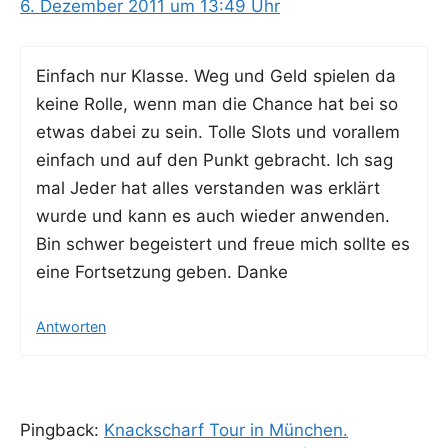
6. Dezember 2011 um 13:49 Uhr
Ein­fach nur Klas­se. Weg und Geld spie­len da
kei­ne Rol­le, wenn man die Chan­ce hat bei so
etwas dabei zu sein. Tol­le Slots und vor­al­lem
ein­fach und auf den Punkt gebracht. Ich sag
mal Jeder hat alles ver­stan­den was erklärt
wur­de und kann es auch wie­der anwen­den.
Bin schwer begeis­tert und freue mich soll­te es
eine Fort­set­zung geben. Danke
Antworten
Pingback:
Knackscharf Tour in München.