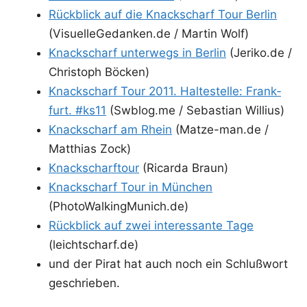
Rück­blick auf die Knack­scharf Tour Ber­lin
(VisuelleGedanken.de / Mar­tin Wolf)
Knack­scharf unter­wegs in Ber­lin
(Jeriko.de /
Chris­toph Böcken)
Knack­scharf Tour 2011. Hal­te­stel­le: Frank­
furt. #ks11
(Swblog.me / Sebas­ti­an Willius)
Knack­scharf am Rhein
(Matze-man.de /
Mat­thi­as Zock)
Knack­scharf­tour
(Ricar­da Braun)
Knack­scharf Tour in Mün­chen
(PhotoWalkingMunich.de)
Rück­blick auf zwei inter­es­san­te Tage
(leichtscharf.de)
und der Pirat hat auch noch ein Schluß­wort
geschrieben.