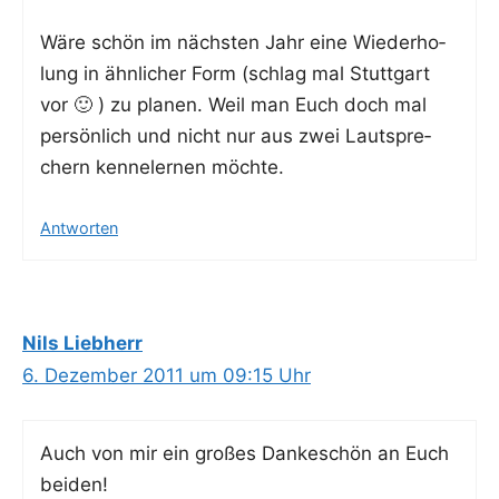
Wäre schön im nächs­ten Jahr eine Wie­der­ho­
lung in ähn­li­cher Form (schlag mal Stutt­gart
vor 🙂 ) zu pla­nen. Weil man Euch doch mal
per­sön­lich und nicht nur aus zwei Laut­spre­
chern ken­ne­ler­nen möchte.
Antworten
Nils Liebherr
6. Dezember 2011 um 09:15 Uhr
Auch von mir ein gro­ßes Dan­ke­schön an Euch
beiden!