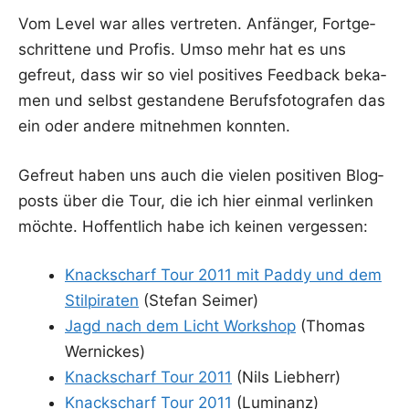
Vom Level war alles ver­tre­ten. Anfän­ger, Fort­ge­
schrit­te­ne und Pro­fis. Umso mehr hat es uns
gefreut, dass wir so viel posi­ti­ves Feed­back beka­
men und selbst gestan­de­ne Berufs­fo­to­gra­fen das
ein oder ande­re mit­neh­men konnten.
Gefreut haben uns auch die vie­len posi­ti­ven Blog­
posts über die Tour, die ich hier ein­mal ver­lin­ken
möch­te. Hof­fent­lich habe ich kei­nen vergessen:
Knack­scharf Tour 2011 mit Pad­dy und dem
Stil­pi­ra­ten
(Ste­fan Seimer)
Jagd nach dem Licht Work­shop
(Tho­mas
Wernickes)
Knack­scharf Tour 2011
(Nils Liebherr)
Knack­scharf Tour 2011
(Lumi­nanz)