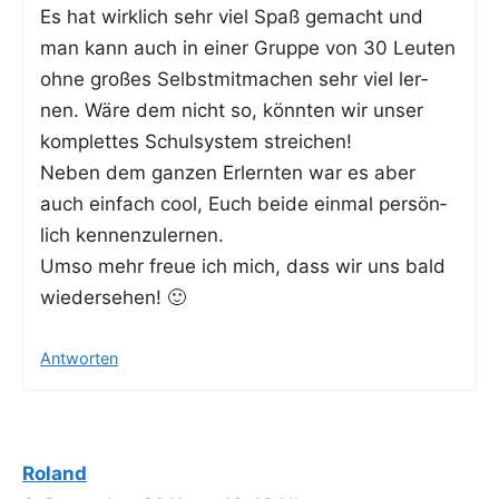
Es hat wirk­lich sehr viel Spaß gemacht und
man kann auch in einer Grup­pe von 30 Leu­ten
ohne gro­ßes Selbst­mit­ma­chen sehr viel ler­
nen. Wäre dem nicht so, könn­ten wir unser
kom­plet­tes Schul­sys­tem streichen!
Neben dem gan­zen Erlern­ten war es aber
auch ein­fach cool, Euch bei­de ein­mal per­sön­
lich kennenzulernen.
Umso mehr freue ich mich, dass wir uns bald
wiedersehen! 🙂
Antworten
Roland