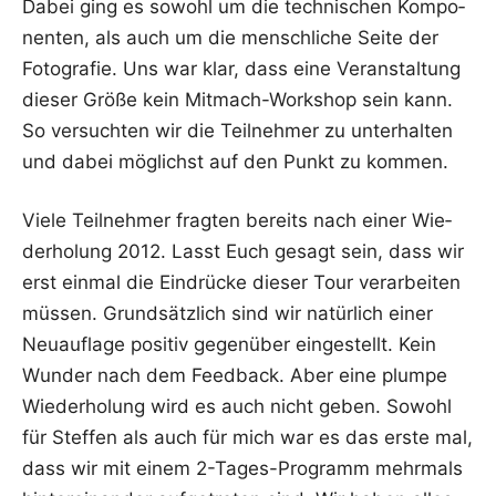
Dabei ging es sowohl um die tech­ni­schen Kom­po­
nen­ten, als auch um die mensch­li­che Sei­te der
Foto­gra­fie. Uns war klar, dass eine Ver­an­stal­tung
die­ser Grö­ße kein Mit­mach-Work­shop sein kann.
So ver­such­ten wir die Teil­neh­mer zu unter­hal­ten
und dabei mög­lichst auf den Punkt zu kommen.
Vie­le Teil­neh­mer frag­ten bereits nach einer Wie­
der­ho­lung 2012. Lasst Euch gesagt sein, dass wir
erst ein­mal die Ein­drü­cke die­ser Tour ver­ar­bei­ten
müs­sen. Grund­sätz­lich sind wir natür­lich einer
Neu­auf­la­ge posi­tiv gegen­über ein­ge­stellt. Kein
Wun­der nach dem Feed­back. Aber eine plum­pe
Wie­der­ho­lung wird es auch nicht geben. Sowohl
für Stef­fen als auch für mich war es das ers­te mal,
dass wir mit einem 2-Tages-Pro­gramm mehr­mals