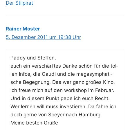
Der Stilpirat
Rainer Moster
5. Dezember 2011 um 19:38 Uhr
Pad­dy und Steffen,
euch ein ver­schärf­tes Dan­ke schön für die tol­
len Infos, die Gau­di und die mega­sympha­ti­
sche Begeg­nung. Das war ganz gro­ßes Kino.
Ich freue mich auf den work­shop im Febru­ar.
Und in die­sem Punkt gebe ich euch Recht.
Wer ler­nen will muss inves­tie­ren. Da fah­re ich
doch ger­ne von Spey­er nach Hamburg.
Mei­ne bes­ten Grüße