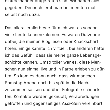
hin­ter­ein­an­der auf­ge­tre­ten sind. Wir haben alles
gege­ben. Den­noch lernt man beim ers­ten mal
selbst noch dazu.
Das aller­al­ler­al­ler­bes­te für mich war es sooooo
vie­le Leu­te ken­nen­zu­ler­nen. Es waren Dut­zen­de
dabei, die mei­nen Blog lesen oder Knack­scharf
hören. Eini­ge kann­te ich vir­tu­ell, bei ande­ren hat­te
ich das Gefühl, dass sie mei­ne gan­ze Lebens­ge­
schich­te ken­nen. Umso tol­ler war es, die­se Men­
schen nun ein­mal live und in Far­be erle­ben zu dür­
fen. So kam es dann auch, dass wir man­chen
Sams­tag Abend noch bis spät in die Nacht
zusam­men sas­sen und über Foto­gra­fie schnack­
ten. Kon­tak­te wur­den geknüpft, Ver­ab­re­dun­gen
getrof­fen und gegen­sei­ti­ges Assi-Sein vereinbart.