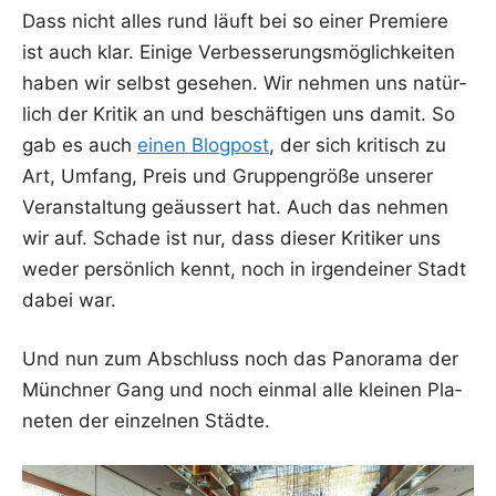
Dass nicht alles rund läuft bei so einer Pre­mie­re
ist auch klar. Eini­ge Ver­bes­se­rungs­mög­lich­kei­ten
haben wir selbst gese­hen. Wir neh­men uns natür­
lich der Kri­tik an und beschäf­ti­gen uns damit. So
gab es auch
einen Blog­post
, der sich kri­tisch zu
Art, Umfang, Preis und Grup­pen­grö­ße unse­rer
Ver­an­stal­tung geäus­sert hat. Auch das neh­men
wir auf. Scha­de ist nur, dass die­ser Kri­ti­ker uns
weder per­sön­lich kennt, noch in irgend­ei­ner Stadt
dabei war.
Und nun zum Abschluss noch das Pan­ora­ma der
Münch­ner Gang und noch ein­mal alle klei­nen Pla­
ne­ten der ein­zel­nen Städte.