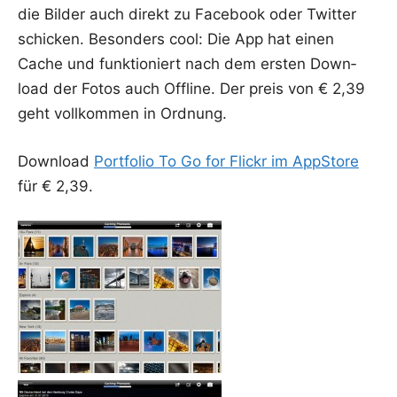
die Bil­der auch direkt zu Face­book oder Twit­ter
schi­cken. Beson­ders cool: Die App hat einen
Cache und funk­tio­niert nach dem ers­ten Down­
load der Fotos auch Off­line. Der preis von € 2,39
geht voll­kom­men in Ordnung.
Down­load
Port­fo­lio To Go for Flickr im App­S­to­re
für € 2,39.