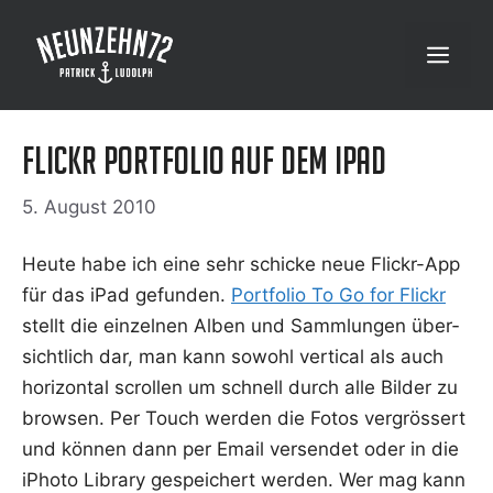
Zum
Inhalt
Menü
springen
Flickr Portfolio auf dem iPad
5. August 2010
Heu­te habe ich eine sehr schi­cke neue Flickr-App
für das iPad gefun­den.
Port­fo­lio To Go for Flickr
stellt die ein­zel­nen Alben und Samm­lun­gen über­
sicht­lich dar, man kann sowohl ver­ti­cal als auch
hori­zon­tal scrol­len um schnell durch alle Bil­der zu
brow­sen. Per Touch wer­den die Fotos ver­grös­sert
und kön­nen dann per Email ver­sen­det oder in die
iPho­to Libra­ry gespei­chert wer­den. Wer mag kann