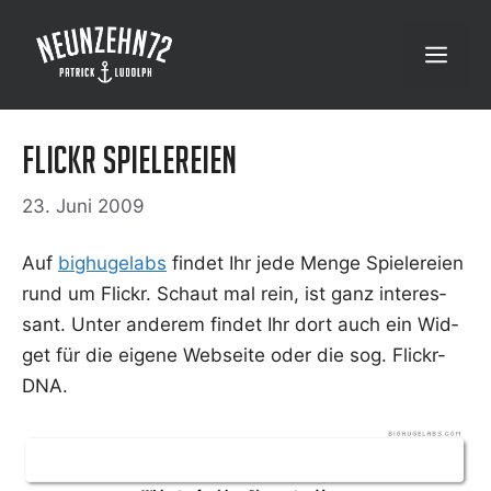
Zum
Inhalt
Menü
springen
Flickr Spielereien
23. Juni 2009
Auf
big­hu­gelabs
fin­det Ihr jede Men­ge Spie­le­rei­en
rund um Flickr. Schaut mal rein, ist ganz inter­es­
sant. Unter ande­rem fin­det Ihr dort auch ein Wid­
get für die eige­ne Web­sei­te oder die sog. Flickr-
DNA.