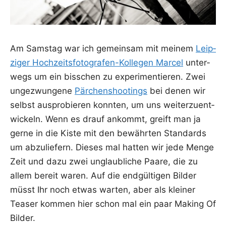
Am Sams­tag war ich gemein­sam mit mei­nem
Leip­
zi­ger Hoch­zeits­fo­to­gra­fen-Kol­le­gen Mar­cel
unter­
wegs um ein biss­chen zu expe­ri­men­tie­ren. Zwei
unge­zwun­ge­ne
Pär­chen­shoo­tings
bei denen wir
selbst aus­pro­bie­ren konn­ten, um uns wei­ter­zu­ent­
wi­ckeln. Wenn es drauf ankommt, greift man ja
ger­ne in die Kis­te mit den bewähr­ten Stan­dards
um abzu­lie­fern. Die­ses mal hat­ten wir jede Men­ge
Zeit und dazu zwei unglaub­li­che Paa­re, die zu
allem bereit waren. Auf die end­gül­ti­gen Bil­der
müsst Ihr noch etwas war­ten, aber als klei­ner
Teaser kom­men hier schon mal ein paar Making Of
Bilder.