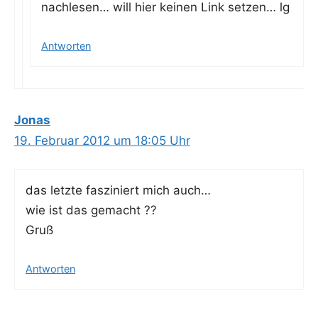
nach­le­sen… will hier kei­nen Link set­zen… lg
Antworten
Jonas
19. Februar 2012 um 18:05 Uhr
das letz­te fas­zi­niert mich auch…
wie ist das gemacht ??
Gruß
Antworten