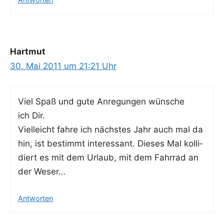
Hartmut
30. Mai 2011 um 21:21 Uhr
Viel Spaß und gute Anre­gun­gen wün­sche
ich Dir.
Viel­leicht fah­re ich nächs­tes Jahr auch mal da
hin, ist bestimmt inter­es­sant. Die­ses Mal kol­li­
diert es mit dem Urlaub, mit dem Fahr­rad an
der Weser…
Antworten