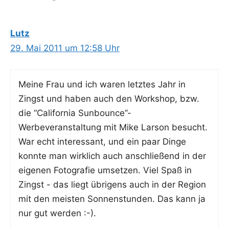
Lutz
29. Mai 2011 um 12:58 Uhr
Mei­ne Frau und ich waren letz­tes Jahr in
Zingst und haben auch den Work­shop, bzw.
die “Cali­for­nia Sunbounce”-
Werbeveranstaltung mit Mike Lar­son besucht.
War echt inter­es­sant, und ein paar Din­ge
konn­te man wirk­lich auch anschlie­ßend in der
eige­nen Foto­gra­fie umset­zen. Viel Spaß in
Zingst - das liegt übri­gens auch in der Regi­on
mit den meis­ten Son­nen­stun­den. Das kann ja
nur gut werden :-).