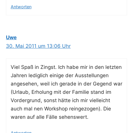
Antworten
Uwe
30. Mai 2011 um 13:06 Uhr
Viel Spaß in Zingst. Ich habe mir in den letz­ten
Jah­ren ledig­lich eini­ge der Aus­stel­lun­gen
ange­se­hen, weil ich gera­de in der Gegend war
(Urlaub, Erho­lung mit der Fami­lie stand im
Vor­der­grund, sonst hät­te ich mir viel­leicht
auch mal nen Work­shop rein­ge­zo­gen). Die
waren auf alle Fäl­le sehenswert.
Antworten