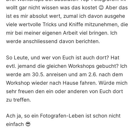
wollt gar nicht wis­sen was das kos­tet 😉 Aber das
ist es mir abso­lut wert, zumal ich davon aus­ge­he
vie­le wert­vol­le Tricks und Knif­fe mit­zu­neh­men, die
mir bei mei­ner eige­nen Arbeit viel brin­gen. Ich
wer­de anschlies­send davon berichten.
So Leu­te, und wer von Euch ist auch dort? Hat
evtl. jemand die glei­chen Work­shops gebucht? Ich
wer­de am 30.5. anrei­sen und am 2.6. nach dem
Work­shop wie­der nach Hau­se fah­ren. Wür­de mich
sehr freu­en den ein oder ande­ren von Euch dort
zu treffen.
Ach ja, so ein Foto­gra­fen-Leben ist schon nicht
einfach 😎