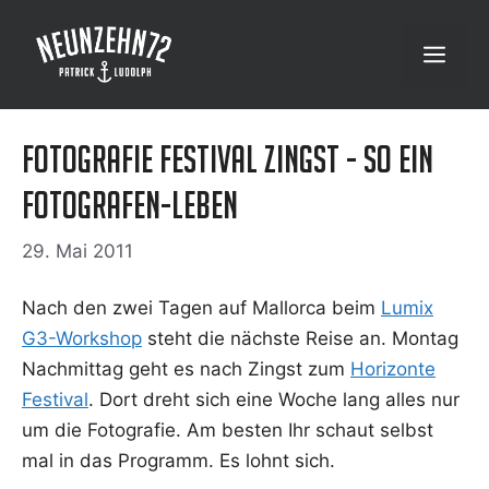
Zum
Inhalt
Menü
springen
Fotografie Festival Zingst - So ein
Fotografen-Leben
29. Mai 2011
Nach den zwei Tagen auf Mal­lor­ca beim
Lumix
G3-Work­shop
steht die nächs­te Rei­se an. Mon­tag
Nach­mit­tag geht es nach Zingst zum
Hori­zon­te
Fes­ti­val
. Dort dreht sich eine Woche lang alles nur
um die Foto­gra­fie. Am bes­ten Ihr schaut selbst
mal in das Pro­gramm. Es lohnt sich.