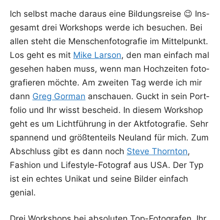
Ich selbst mache dar­aus eine Bil­dungs­rei­se 😉 Ins­
ge­samt drei Work­shops wer­de ich besu­chen. Bei
allen steht die Men­schen­fo­to­gra­fie im Mit­tel­punkt.
Los geht es mit
Mike Lar­son
, den man ein­fach mal
gese­hen haben muss, wenn man Hoch­zei­ten foto­
gra­fie­ren möch­te. Am zwei­ten Tag wer­de ich mir
dann
Greg Gor­man
anschau­en. Guckt in sein Port­
fo­lio und Ihr wisst bescheid. In die­sem Work­shop
geht es um Licht­füh­rung in der Akt­fo­to­gra­fie. Sehr
span­nend und größ­ten­teils Neu­land für mich. Zum
Abschluss gibt es dann noch
Ste­ve Thorn­ton
,
Fashion und Life­style-Foto­graf aus USA. Der Typ
ist ein ech­tes Uni­kat und sei­ne Bil­der ein­fach
genial.
Drei Work­shops bei abso­lu­ten Top-Foto­gra­fen. Ihr