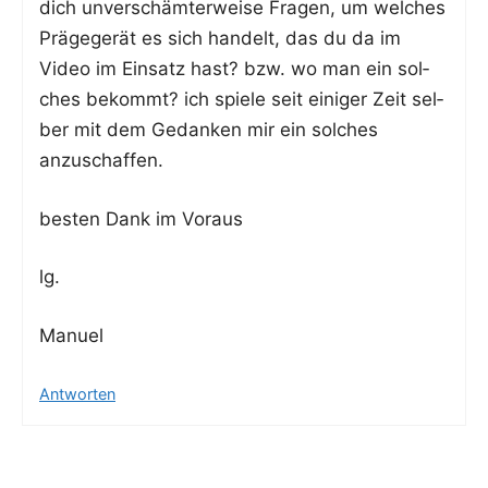
dich unver­schäm­ter­wei­se Fra­gen, um wel­ches
Prä­ge­ge­rät es sich han­delt, das du da im
Video im Ein­satz hast? bzw. wo man ein sol­
ches bekommt? ich spie­le seit eini­ger Zeit sel­
ber mit dem Gedan­ken mir ein sol­ches
anzuschaffen.
bes­ten Dank im Voraus
lg.
Manu­el
Antworten