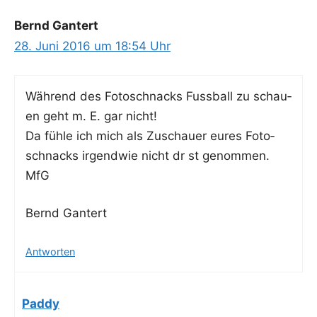
Bernd Gantert
28. Juni 2016 um 18:54 Uhr
Wäh­rend des Foto­schnacks Fuss­ball zu schau­
en geht m. E. gar nicht!
Da füh­le ich mich als Zuschau­er eures Foto­
schnacks irgend­wie nicht dr st genommen.
MfG
Bernd Gan­tert
Antworten
Paddy