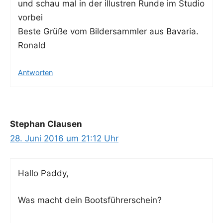
und schau mal in der illus­tren Run­de im Stu­dio
vorbei
Bes­te Grü­ße vom Bil­der­samm­ler aus Bavaria.
Ronald
Antworten
Stephan Clausen
28. Juni 2016 um 21:12 Uhr
Hal­lo Paddy,
Was macht dein Bootsführerschein?