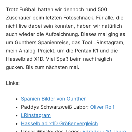
Trotz Fuß­ball hat­ten wir den­noch rund 500
Zuschau­er beim letz­ten Foto­schnack. Für alle, die
nicht live dabei sein konn­ten, haben wir natür­lich
auch wie­der die Auf­zeich­nung. Die­ses mal ging es
um Gun­thers Spa­ni­en­rei­se, das Tool LRIn­sta­gram,
mein Ana­log-Pro­jekt, um die Pen­tax K1 und die
Has­sel­blad X1D. Viel Spaß beim nach­träg­lich
gucken. Bis zum nächs­ten mal.
Links:
Spa­ni­en Bil­der von Gunther
Pad­dys Schwarz­weiß Labor:
Oli­ver Rolf
LRIn­sta­gram
Has­sel­blad x1D Größenvergleich
Unser Whis­ky des Tages:
Edra­dour 10 Jahre