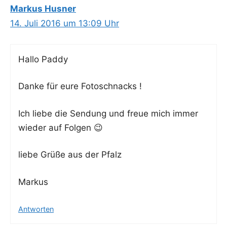
Markus Husner
14. Juli 2016 um 13:09 Uhr
Hal­lo Paddy
Dan­ke für eure Fotoschnacks !
Ich lie­be die Sen­dung und freue mich immer
wie­der auf Folgen 😉
lie­be Grü­ße aus der Pfalz
Mar­kus
Antworten