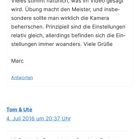
Vie­les stimmt natür­lich, was im Video gesagt
wird. Übung macht den Meis­ter, und ins­be­
son­de­re soll­te man wirk­lich die Kame­ra
beherr­schen. Prin­zi­pi­ell sind die Ein­stel­lun­gen
rela­tiv gleich, aller­dings befin­den sich die Ein­
stel­lun­gen immer woan­ders. Vie­le Grüße
Marc
Antworten
Tom & Ute
4. Juli 2016 um 20:37 Uhr