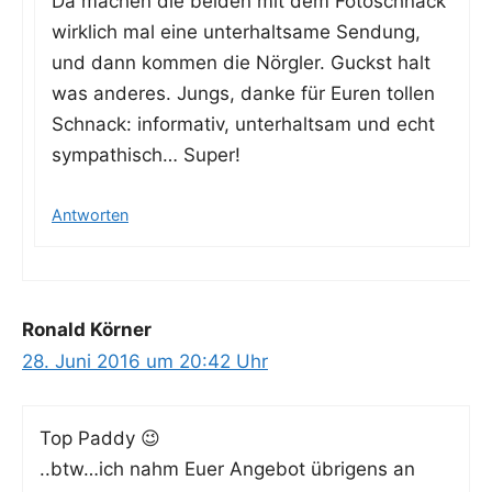
Da machen die bei­den mit dem Foto­schnack
wirk­lich mal eine unter­halt­sa­me Sen­dung,
und dann kom­men die Nörg­ler. Guckst halt
was ande­res. Jungs, dan­ke für Euren tol­len
Schnack: infor­ma­tiv, unter­halt­sam und echt
sym­pa­thisch… Super!
Antworten
Ronald Körner
28. Juni 2016 um 20:42 Uhr
Top Pad­dy 😉
..btw…ich nahm Euer Ange­bot übri­gens an