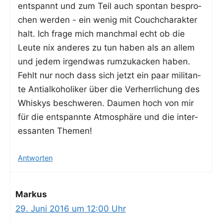
ent­spannt und zum Teil auch spon­tan bespro­
chen wer­den - ein wenig mit Couch­cha­rak­ter
halt. Ich fra­ge mich manch­mal echt ob die
Leu­te nix ande­res zu tun haben als an allem
und jedem irgend­was rum­zu­ka­cken haben.
Fehlt nur noch dass sich jetzt ein paar mili­tan­
te Anti­al­ko­ho­li­ker über die Ver­herr­li­chung des
Whis­kys beschwe­ren. Dau­men hoch von mir
für die ent­spann­te Atmo­sphä­re und die inter­
es­san­ten Themen!
Antworten
Markus
29. Juni 2016 um 12:00 Uhr