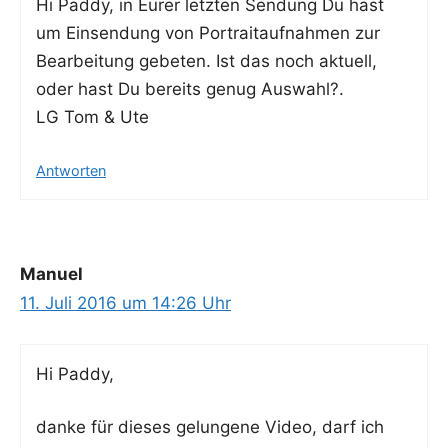
Hi Pad­dy, in Eurer letz­ten Sen­dung Du hast
um Ein­sen­dung von Por­trait­auf­nah­men zur
Bear­bei­tung gebe­ten. Ist das noch aktu­ell,
oder hast Du bereits genug Auswahl?.
LG Tom & Ute
Antworten
Manuel
11. Juli 2016 um 14:26 Uhr
Hi Pad­dy,
dan­ke für die­ses gelun­ge­ne Video, darf ich