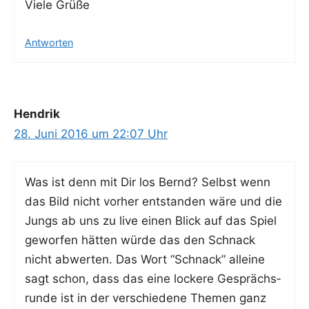
Vie­le Grüße
Antworten
Hendrik
28. Juni 2016 um 22:07 Uhr
Was ist denn mit Dir los Bernd? Selbst wenn
das Bild nicht vor­her ent­stan­den wäre und die
Jungs ab uns zu live einen Blick auf das Spiel
gewor­fen hät­ten wür­de das den Schnack
nicht abwer­ten. Das Wort “Schnack” allei­ne
sagt schon, dass das eine locke­re Gesprächs­
run­de ist in der ver­schie­de­ne The­men ganz