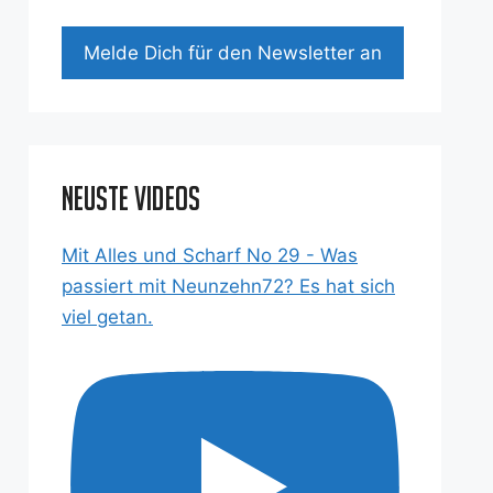
Mel­de Dich für den News­let­ter an
Neuste Videos
Mit Alles und Scharf No 29 - Was
passiert mit Neunzehn72? Es hat sich
viel getan.