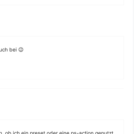
uch bei 😉
hen, ob ich ein pre­set oder eine ps-action genutzt