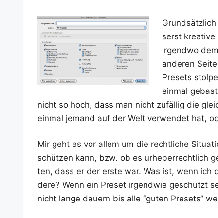
Grund­sätz­lic
serst krea­ti­v
irgend­wo dem 
ande­ren Sei­t
Pre­sets stol­p
ein­mal gebas­t
nicht so hoch, dass man nicht zufäl­lig die glei­
ein­mal jemand auf der Welt ver­wen­det hat, o
Mir geht es vor allem um die recht­li­che Situa­ti
schüt­zen kann, bzw. ob es urhe­ber­recht­lich g
ten, dass er der ers­te war. Was ist, wenn ich 
de­re? Wenn ein Pre­set irgend­wie geschützt s
nicht lan­ge dau­ern bis alle “guten Pre­sets” we