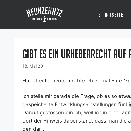
Zum
Inhalt
Startseite
springen
Gibt es ein Urheberrecht auf 
18. Mai 2011
Hal­lo Leu­te, heu­te möch­te ich ein­mal Eure Me
Ich stel­le mir gera­de die Fra­ge, ob es so etwa
gespei­cher­te Ent­wick­lungs­ein­stel­lun­gen für 
Dar­auf gestos­sen bin ich, weil ich in einer Ze
dort der Hin­weis dabei stand, dass man die aus
den darf.