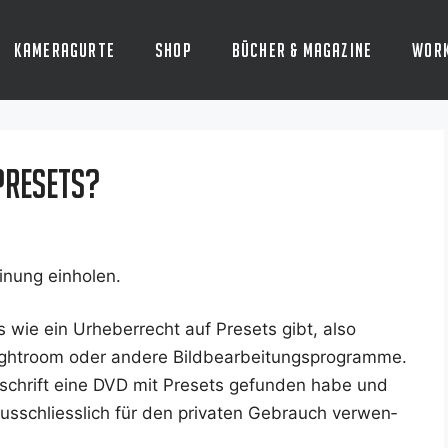
Kameragurte
Shop
Bücher & Magazine
Wor
Presets?
i­nung einholen.
s wie ein Urhe­ber­recht auf Pre­sets gibt, also
Ligh­t­room oder ande­re Bild­be­ar­bei­tungs­pro­gram­me.
it­schrift eine DVD mit Pre­sets gefun­den habe und
­schliess­lich für den pri­va­ten Gebrauch ver­wen­