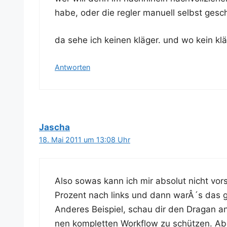
habe, oder die reg­ler manu­ell selbst ges
da sehe ich kei­nen klä­ger. und wo kein klä­
Antworten
Jascha
18. Mai 2011 um 13:08 Uhr
Also sowas kann ich mir abso­lut nicht vor­ste
Pro­zent nach links und dann warÂ´s das
Ande­res Bei­spiel, schau dir den Dra­gan an. 
nen kom­plet­ten Work­flow zu schüt­zen. Ab