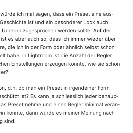
h wür­de ich mal sagen, dass ein Pre­set eine äus­
e Geschich­te ist und ein beson­de­rer Look auch
Urhe­ber zuge­spro­chen wer­den soll­te. Auf der
e ist es aber auch so, dass ich immer wie­der über
e­re, die ich in der Form oder ähn­lich selbst schon
elt habe. In Ligh­t­room ist die Anzahl der Reg­ler
chen Ein­stel­lun­gen erzeu­gen könn­te, wie sie schon
der?
­on, d.h. ob man ein Pre­set in irgend­ei­ner Form
eschützt ist? Es kann ja schliess­lich jeder behaup­
das Pre­set neh­me und einen Reg­ler mini­mal ver­än­
ein könn­te, dann wür­de es mei­ner Mei­nung nach
g sind.