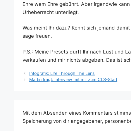
Ehre wem Ehre gebührt. Aber irgend­wie kann ich
Urhe­ber­recht unterliegt.
Was meint Ihr dazu? Kennt sich jemand damit aus
sa­ge freuen.
P.S.: Mei­ne Pre­sets dürft Ihr nach Lust und L
ver­kau­fen und mir nichts abge­ben. Das ist sc
Infografik: Life Through The Lens
Martin fragt: Interview mit mir zum CLS-Start
Mit dem Absenden eines Kommentars stimms
Speicherung von dir angegebener, personenb