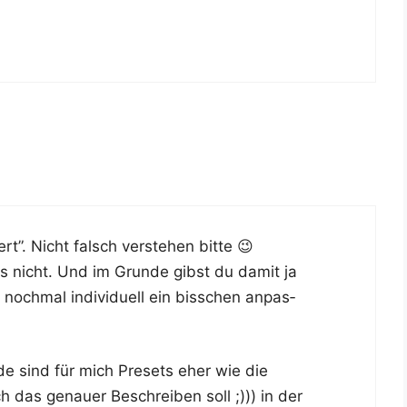
rt”. Nicht falsch ver­ste­hen bitte 😉
bts nicht. Und im Grun­de gibst du damit ja
och­mal indi­vi­du­ell ein biss­chen anpas­
de sind für mich Pre­sets eher wie die
ch das genau­er Beschrei­ben soll ;))) in der