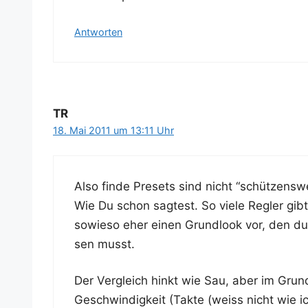
Antworten
TR
18. Mai 2011 um 13:11 Uhr
Also fin­de Pre­sets sind nicht “schüt­zens­we
Wie Du schon sag­test. So vie­le Reg­ler gi
sowie­so eher einen Grund­look vor, den du n
sen musst.
Der Ver­gleich hinkt wie Sau, aber im Grun­
Geschwin­dig­keit (Tak­te (weiss nicht wie i