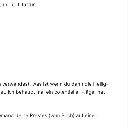
 in der Litartur.
 ver­wen­dest, was ist wenn du dann die Hel­lig­
t. Ich behaupt mal ein poten­ti­el­ler Klä­ger hat
jemand dei­ne Pres­tes (vom Buch) auf einer