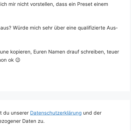
 mir nicht vor­stel­len, dass ein Pre­set einem
? Wür­de mich sehr über eine qua­li­fi­zier­te Aus­
au­ne kopie­ren, Euren Namen drauf schrei­ben, teu­er
hon ok 😉
t du unserer
Datenschutzerklärung
und der
ezogener Daten zu.