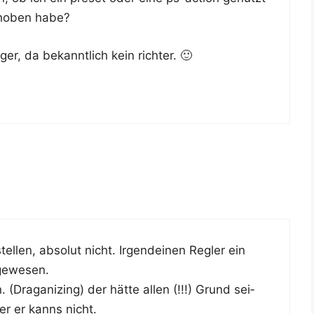
cho­ben habe?
ger, da bekannt­lich kein richter. 🙂
l­len, abso­lut nicht. Irgend­ei­nen Reg­ler ein
 gewesen.
(Dra­ga­ni­zing) der hät­te allen (!!!) Grund sei­
er er kanns nicht.