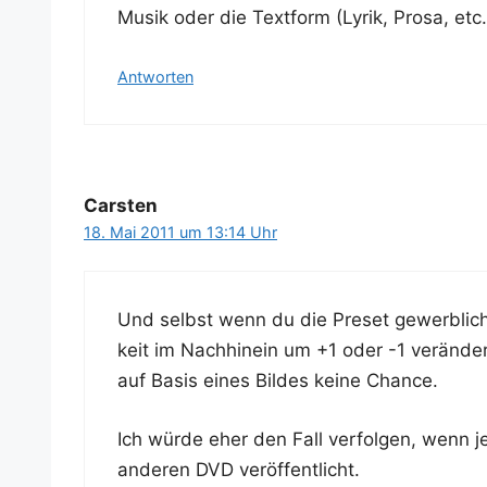
Musik oder die Text­form (Lyrik, Pro­sa, etc.)
Antworten
Carsten
18. Mai 2011 um 13:14 Uhr
Und selbst wenn du die Pre­set gewerb­lich
keit im Nach­hin­ein um +1 oder -1 ver­än­ders
auf Basis eines Bil­des kei­ne Chance.
Ich wür­de eher den Fall ver­fol­gen, wenn 
ande­ren DVD veröffentlicht.