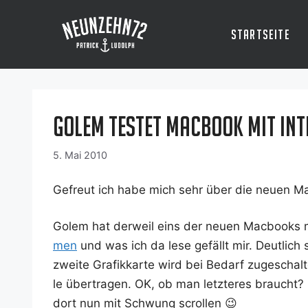
Zum
Inhalt
Startseite
springen
Golem testet Macbook mit Inte
5. Mai 2010
Gefreut ich habe mich sehr über die neu­en M
Golem hat der­weil eins der neu­en Mac­books mi
men
und was ich da lese gefällt mir. Deut­lich s
zwei­te Gra­fik­kar­te wird bei Bedarf zuge­scha
le über­tra­gen. OK, ob man letz­te­res braucht
dort nun mit Schwung scrollen 😉