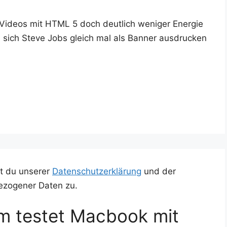
 Vide­os mit HTML 5 doch deut­lich weni­ger Ener­gie
sich Ste­ve Jobs gleich mal als Ban­ner aus­dru­cken
t du unserer
Datenschutzerklärung
und der
ezogener Daten zu.
m testet Macbook mit