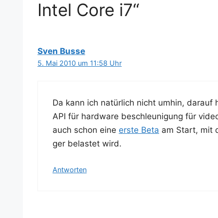
Intel Core i7“
Sven Busse
5. Mai 2010 um 11:58 Uhr
Da kann ich natür­lich nicht umhin, dar­auf 
API für hard­ware beschleu­ni­gung für video 
auch schon eine
ers­te Beta
am Start, mit d
ger belas­tet wird.
Antworten