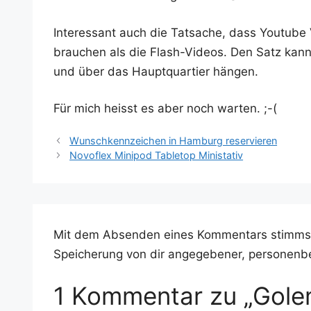
Inter­es­sant auch die Tat­sa­che, dass You­tube
brau­chen als die Flash-Vide­os. Den Satz kann 
und über das Haupt­quar­tier hängen.
Für mich heisst es aber noch warten. ;-(
Wunschkennzeichen in Hamburg reservieren
Novoflex Minipod Tabletop Ministativ
Mit dem Absenden eines Kommentars stimms
Speicherung von dir angegebener, personenb
1 Kommentar zu „Gole