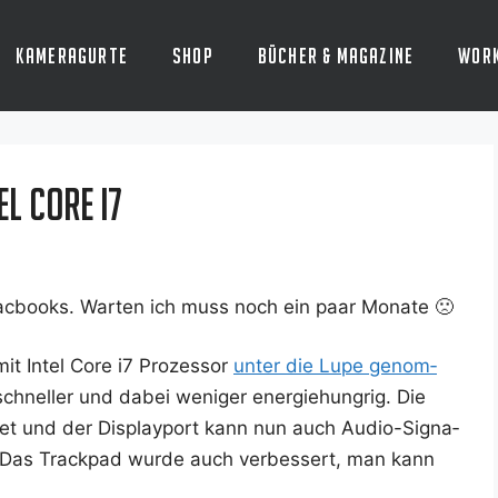
Kameragurte
Shop
Bücher & Magazine
Wor
l Core i7
ac­books. War­ten ich muss noch ein paar Monate 🙁
t Intel Core i7 Pro­zes­sor
unter die Lupe genom­
chnel­ler und dabei weni­ger ener­gie­hung­rig. Die
l­tet und der Dis­play­po­rt kann nun auch Audio-Signa­
? Das Track­pad wur­de auch ver­bes­sert, man kann