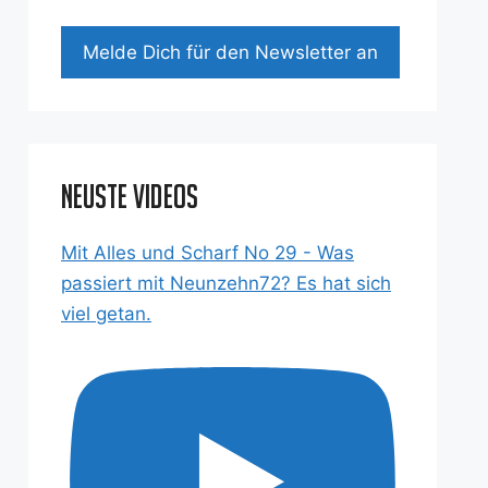
Mel­de Dich für den News­let­ter an
Neuste Videos
Mit Alles und Scharf No 29 - Was
passiert mit Neunzehn72? Es hat sich
viel getan.