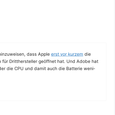
hin­zu­wei­sen, dass Apple
erst vor kur­zem
die
für Dritt­her­stel­ler geöff­net hat. Und Ado­be hat
er die CPU und damit auch die Bat­te­rie weni­