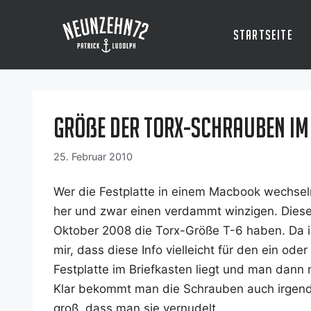
Zum
Inhalt
Startseite
springen
Größe der Torx-Schrauben i
25. Februar 2010
Wer die Fest­plat­te in einem Mac­book wech­se
her und zwar einen ver­dammt win­zi­gen. Die­
Okto­ber 2008 die Torx-Grö­ße T-6 haben. Da ic
mir, dass die­se Info viel­leicht für den ein ode
Fest­plat­te im Brief­kas­ten liegt und man dann
Klar bekommt man die Schrau­ben auch irgend­
groß, dass man sie vernudelt.