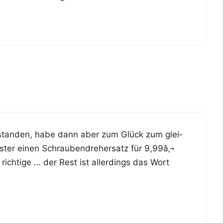
stan­den, habe dann aber zum Glück zum glei­
s­ter einen Schrau­ben­dre­her­satz für 9,99â‚¬
ich­ti­ge … der Rest ist aller­dings das Wort