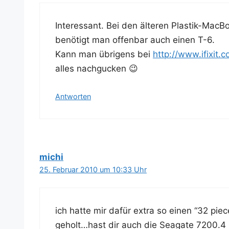
Inter­es­sant. Bei den älte­ren Plas­tik-Mac
benö­tigt man offen­bar auch einen T-6.
Kann man übri­gens bei
http://www.ifixi
alles nachgucken 😉
Antworten
michi
25. Februar 2010 um 10:33 Uhr
ich hat­te mir dafür extra so einen “32 pi
geholt…hast dir auch die Sea­gate 7200.