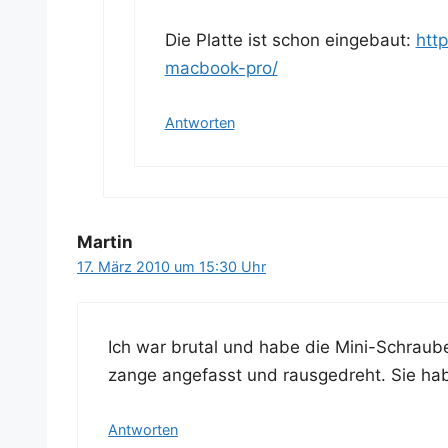
Die Plat­te ist schon ein­ge­baut:
http
macbook-pro/
Antworten
Martin
17. März 2010 um 15:30 Uhr
Ich war bru­tal und habe die Mini-Schrau­ben
zan­ge ange­fasst und raus­ge­dreht. Sie h
Antworten