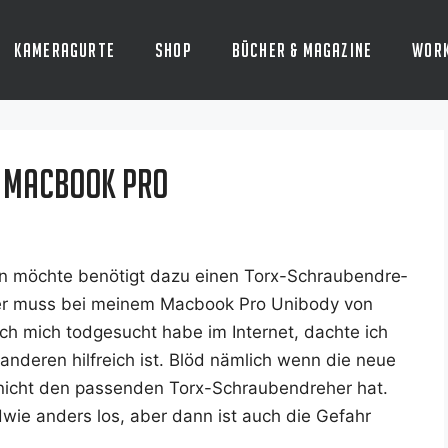
Kameragurte
Shop
Bücher & Magazine
Wor
m Macbook Pro
ln möch­te benö­tigt dazu einen Torx-Schrau­ben­dre­
ser muss bei mei­nem Mac­book Pro Uni­bo­dy von
h mich tod­ge­sucht habe im Inter­net, dach­te ich
r ande­ren hilf­reich ist. Blöd näm­lich wenn die neue
 nicht den pas­sen­den Torx-Schrau­ben­dre­her hat.
wie anders los, aber dann ist auch die Gefahr