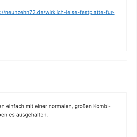
://neunzehn72.de/wirklich-leise-festplatte-fur-
 ein­fach mit einer nor­ma­len, gro­ßen Kom­bi­
aben es ausgehalten.