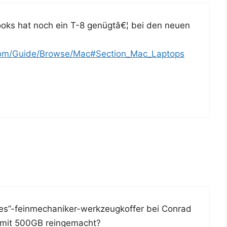
­Books hat noch ein T-8 genüg­tâ€¦ bei den neu­en
t.com/Guide/Browse/Mac#Section_Mac_Laptops
eces”-feinmechaniker-werkzeugkoffer bei Con­rad
4 mit 500GB reingemacht?