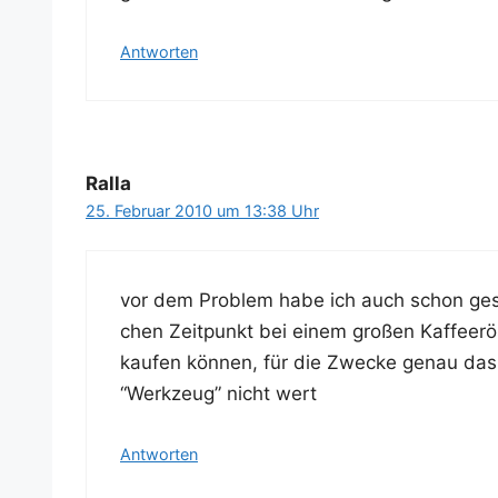
Antworten
Ralla
25. Februar 2010 um 13:38 Uhr
vor dem Pro­blem habe ich auch schon ge
chen Zeit­punkt bei einem gro­ßen Kaf­fee­rö
kau­fen kön­nen, für die Zwe­cke genau das r
“Werk­zeug” nicht wert
Antworten