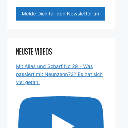
Mel­de Dich für den News­let­ter an
Neuste Videos
Mit Alles und Scharf No 29 - Was
passiert mit Neunzehn72? Es hat sich
viel getan.