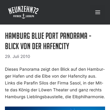
Zum
Inhalt
Menü
springen
Hamburg Blue Port Panorama -
Blick von der Hafencity
29. Juli 2010
Die­ses Pan­ora­ma zeigt den Blick auf den Ham­bur­
ger Hafen und die Elbe von der Hafen­ci­ty aus.
Links die Para­fin Silos der Fir­ma Sasol, in der Mit­
te das König der Löwen Thea­ter und ganz rechts
Ham­burgs Lieb­lings­bau­stel­le, die Elbphilharmonie.