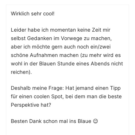
Wirk­lich sehr cool!
Lei­der habe ich momen­tan kei­ne Zeit mir
selbst Gedan­ken im Vor­we­ge zu machen,
aber ich möch­te gern auch noch ein/zwei
schö­ne Auf­nah­men machen (zu mehr wird es
wohl in der Blau­en Stun­de eines Abends nicht
reichen).
Des­halb mei­ne Fra­ge: Hat jemand einen Tipp
für einen coo­len Spot, bei dem man die bes­te
Per­spek­ti­ve hat?
Bes­ten Dank schon mal ins Blaue 😉