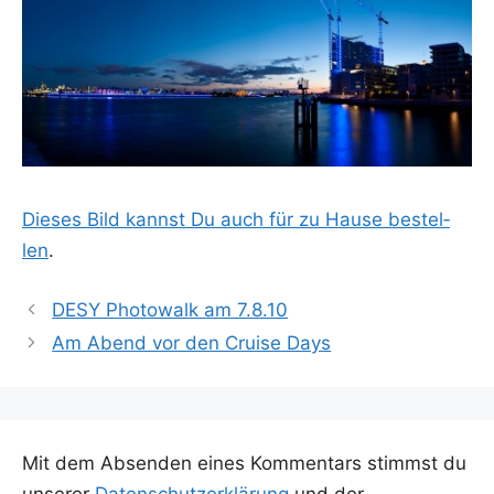
Die­ses Bild kannst Du auch für zu Hau­se bestel­
len
.
DESY Photowalk am 7.8.10
Am Abend vor den Cruise Days
Mit dem Absenden eines Kommentars stimmst du