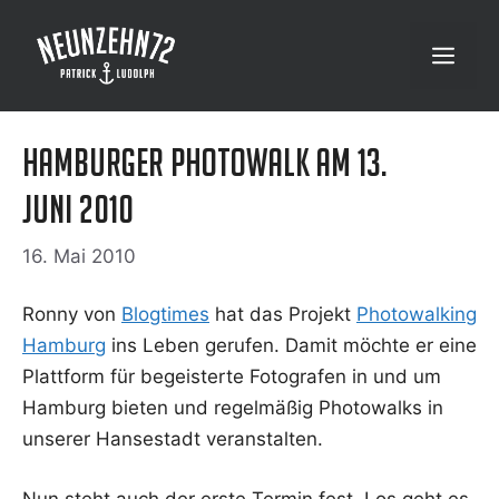
Zum
Inhalt
Menü
springen
Hamburger Photowalk am 13.
Juni 2010
16. Mai 2010
Ron­ny von
Blog­times
hat das Pro­jekt
Pho­to­wal­king
Ham­burg
ins Leben geru­fen. Damit möch­te er eine
Platt­form für begeis­ter­te Foto­gra­fen in und um
Ham­burg bie­ten und regel­mä­ßig Pho­to­walks in
unse­rer Han­se­stadt veranstalten.
Nun steht auch der ers­te Ter­min fest. Los geht es