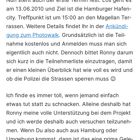
am 13.06.2010 und Ziel ist die Ham­bur­ger Hafen­
ci­ty. Treff­punkt ist um 15:00 an den Magel­lan Ter­
ras­sen. Wei­te­re Details fin­det Ihr in der
Ankün­di­
gung zum Pho­to­walk
. Grund­sätz­lich ist die Teil­
nah­me kos­ten­los und Anmel­den muss man sich
eigent­lich auch nicht. Den­noch bit­tet Ron­ny dar­um
sich kurz in die Teil­neh­mer­lis­te ein­zu­tra­gen, damit
er einen klei­nen Über­blick hat wie voll es wird und
ob die Poli­zei die Stras­sen sper­ren muss 😉
Ich fin­de es immer toll, wenn jemand ein­fach
etwas tut statt zu schna­cken. Allei­ne des­halb hat
Ron­ny mei­ne vol­le Unter­stüt­zung bei dem Pro­jekt
und ich wer­de des­halb auch ver­su­chen teil­zu­neh­
men. Wenn Du also auch aus Ham­burg oder
Umge­bung kommst, dann ist das eine pri­ma Gele­