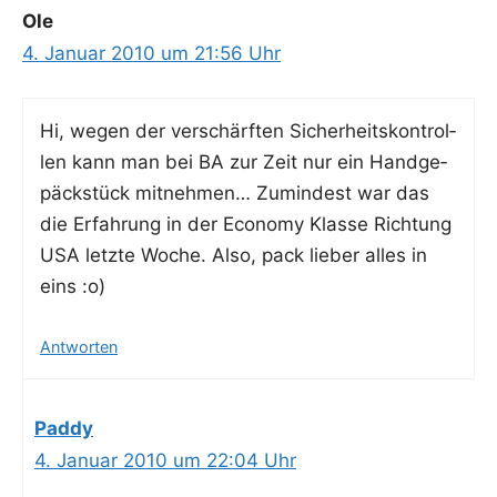
Ole
4. Januar 2010 um 21:56 Uhr
Hi, wegen der ver­schärf­ten Sicher­heits­kon­trol­
len kann man bei BA zur Zeit nur ein Hand­ge­
päck­stück mit­neh­men… Zumin­dest war das
die Erfah­rung in der Eco­no­my Klas­se Rich­tung
USA letz­te Woche. Also, pack lie­ber alles in
eins :o)
Antworten
Paddy
4. Januar 2010 um 22:04 Uhr