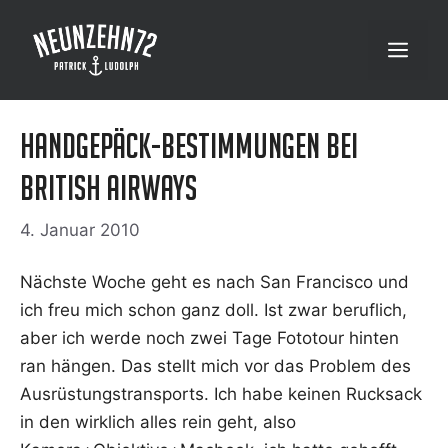
Zum
Inhalt
Menü
springen
Handgepäck-Bestimmungen bei
British Airways
4. Januar 2010
Nächs­te Woche geht es nach San Fran­cis­co und
ich freu mich schon ganz doll. Ist zwar beruf­lich,
aber ich wer­de noch zwei Tage Foto­tour hin­ten
ran hän­gen. Das stellt mich vor das Pro­blem des
Aus­rüs­tungs­trans­ports. Ich habe kei­nen Ruck­sack
in den wirk­lich alles rein geht, also