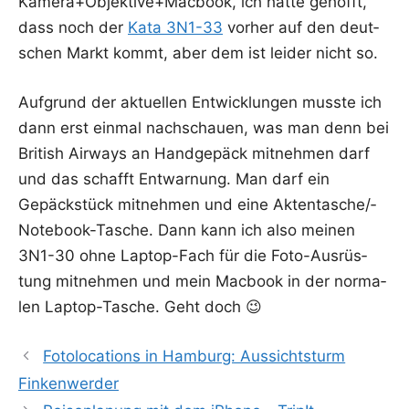
Kamera+Objektive+Macbook, ich hat­te gehofft,
dass noch der
Kata 3N1-33
vor­her auf den deut­
schen Markt kommt, aber dem ist lei­der nicht so.
Auf­grund der aktu­el­len Ent­wick­lun­gen muss­te ich
dann erst ein­mal nach­schau­en, was man denn bei
Bri­tish Air­ways an Hand­ge­päck mit­neh­men darf
und das schafft Ent­war­nung. Man darf ein
Gepäck­stück mit­neh­men und eine Akten­ta­sche/­
Note­book-Tasche. Dann kann ich also mei­nen
3N1-30 ohne Lap­top-Fach für die Foto-Aus­rüs­
tung mit­neh­men und mein Mac­book in der nor­ma­
len Lap­top-Tasche. Geht doch 😉
Fotolocations in Hamburg: Aussichtsturm
Finkenwerder