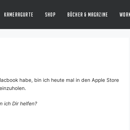
Kameragurte
Shop
Bücher & Magazine
Wor
c­book habe, bin ich heu­te mal in den Apple Store
 einzuholen.
n ich Dir helfen?