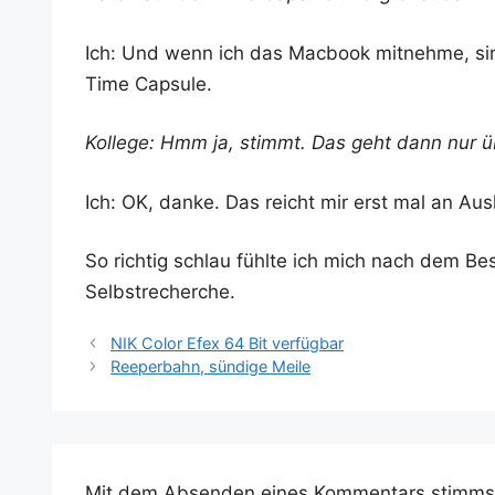
Ich: Und wenn ich das Mac­book mit­neh­me, si
Time Capsule.
Kol­le­ge: Hmm ja, stimmt. Das geht dann nur ü
Ich: OK, dan­ke. Das reicht mir erst mal an Au
So rich­tig schlau fühl­te ich mich nach dem B
Selbstrecherche.
NIK Color Efex 64 Bit verfügbar
Reeperbahn, sündige Meile
Mit dem Absenden eines Kommentars stimms