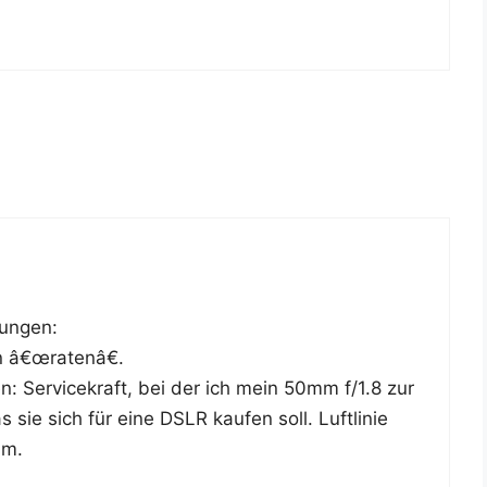
fungen:
n â€œratenâ€.
: Ser­vice­kraft, bei der ich mein 50mm f/1.8 zur
sie sich für eine DSLR kau­fen soll. Luft­li­nie
0m.