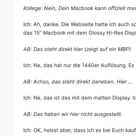
Kol­le­ge: Nein, Dein Mac­book kann offi­zi­ell maxi
Ich: Ah, dan­ke. Die Web­sei­te hat­te ich auch 
das 15″ Mac­book mit dem Glos­sy Hi-Res Dis­
AB: Das steht direkt hier (zeigt auf ein MBP)
Ich: Ne, das hat nur die 1440er Auf­lö­sung. Es
AB: Ach­so, das steht direkt dane­ben. Hier …
Ich: Ne, das ist das mit dem mat­ten Dis­play. I
AB: Das haben wir hier nicht ausgestellt.
Ich: OK, heisst aber, dass ich es bei Euch kau