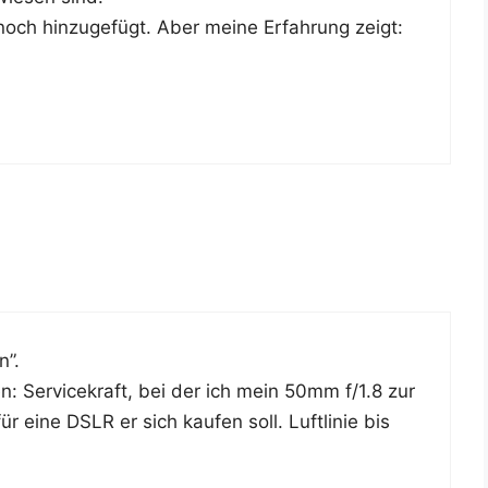
 noch hin­zu­ge­fügt. Aber mei­ne Erfah­rung zeigt:
n”.
: Ser­vice­kraft, bei der ich mein 50mm f/1.8 zur
 eine DSLR er sich kau­fen soll. Luft­li­nie bis