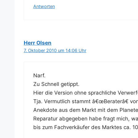
Antworten
Herr Olsen
7. Oktober 2010 um 14:06 Uhr
Narf.
Zu Schnell getippt.
Hier die Ver­si­on ohne sprach­li­che Verwer
Tja. Ver­mut­lich stammt â€œBeraterâ€ vo
Anek­do­te aus dem Markt mit dem Pla­ne­ten
Repa­ra­tur abge­ge­ben habe fragt mich, was 
bis zum Fach­ver­käu­fer des Mark­tes ca. 1