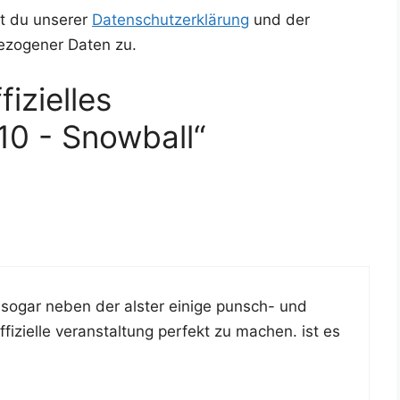
t du unserer
Datenschutzerklärung
und der
ezogener Daten zu.
izielles
10 - Snowball“
 sogar neben der als­ter eini­ge punsch- und
i­zi­el­le ver­an­stal­tung per­fekt zu machen. ist es