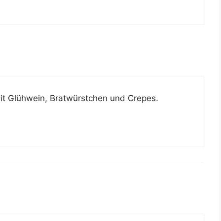
it Glüh­wein, Brat­würst­chen und Crepes.