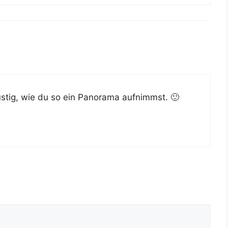
us­tig, wie du so ein Pan­ora­ma aufnimmst. 🙂