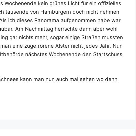
ochen­en­de kein grü­nes Licht für ein offi­zi­el­les
sich tau­sen­de von Ham­bur­gern doch nicht neh­men
n. Als ich die­ses Pan­ora­ma auf­ge­nom­men habe war
u­bar. Am Nach­mit­tag herrsch­te dann aber wohl
ging gar nichts mehr, sogar eini­ge Stra­ßen muss­ten
 man eine zuge­fro­re­ne Als­ter nicht jedes Jahr. Nun
lt­be­hör­de nächs­tes Wochen­en­de den Start­schuss
s Schnees kann man nun auch mal sehen wo denn