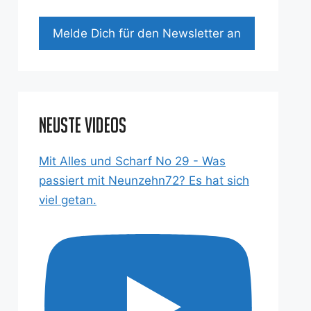
Mel­de Dich für den News­let­ter an
Neuste Videos
Mit Alles und Scharf No 29 - Was
passiert mit Neunzehn72? Es hat sich
viel getan.