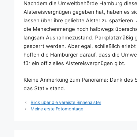
Nach­dem die Umwelt­be­hör­de Ham­burg die­ses W
Als­ter­eis­ver­gnü­gen gege­ben hat, haben es 
las­sen über ihre gelieb­te Als­ter zu spa­zie­re
die Men­schen­men­ge noch halb­wegs über­scha
lang­sam Aus­nah­me­zu­stand. Park­platz­mä­ßig 
gesperrt wer­den. Aber egal, schließ­lich erlebt
hof­fen die Ham­bur­ger dar­auf, dass die Umwe
für ein offi­zi­el­les Als­ter­eis­ver­gnü­gen gibt.
Klei­ne Anmer­kung zum Pan­ora­ma: Dank de
das Sta­tiv stand.
Blick über die vereiste Binnenalster
Meine erste Fotomontage