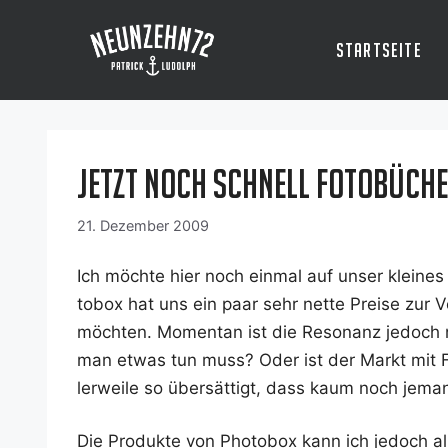
Zum
Inhalt
Startseite
springen
Jetzt noch schnell Fotobüch
21. Dezember 2009
Ich möch­te hier noch ein­mal auf unser klei­ne
to­box hat uns ein paar sehr net­te Prei­se zur V
möch­ten. Momen­tan ist die Reso­nanz jedoch n
man etwas tun muss? Oder ist der Markt mit Fot
ler­wei­le so über­sät­tigt, dass kaum noch jeman
Die Pro­duk­te von Pho­to­box kann ich jedoch al