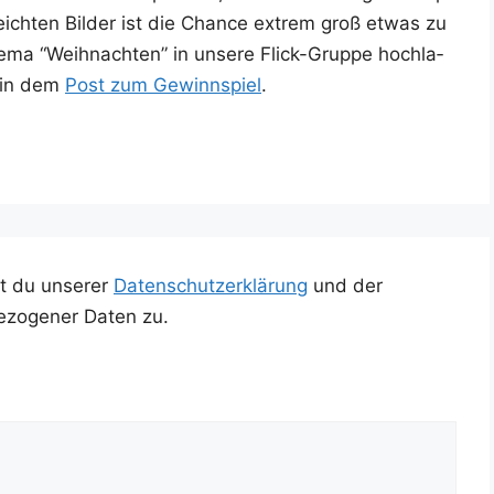
­reich­ten Bil­der ist die Chan­ce extrem groß etwas zu
­ma “Weih­nach­ten” in unse­re Flick-Grup­pe hoch­la­
r in dem
Post zum Gewinn­spiel
.
t du unserer
Datenschutzerklärung
und der
ezogener Daten zu.