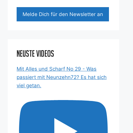
Mel­de Dich für den News­let­ter an
Neuste Videos
Mit Alles und Scharf No 29 - Was
passiert mit Neunzehn72? Es hat sich
viel getan.