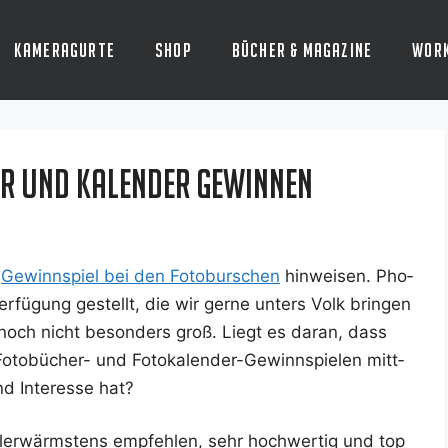
Kameragurte
Shop
Bücher & Magazine
Wor
er und Kalender gewinnen
s
Gewinn­spiel bei den Foto­bur­schen
hin­wei­sen. Pho­
er­fü­gung gestellt, die wir ger­ne unters Volk brin­gen
och nicht beson­ders groß. Liegt es dar­an, dass
o­bü­cher- und Foto­ka­lender-Gewinn­spie­len mitt­
d Inter­es­se hat?
ler­wärms­tens emp­feh­len, sehr hoch­wer­tig und top