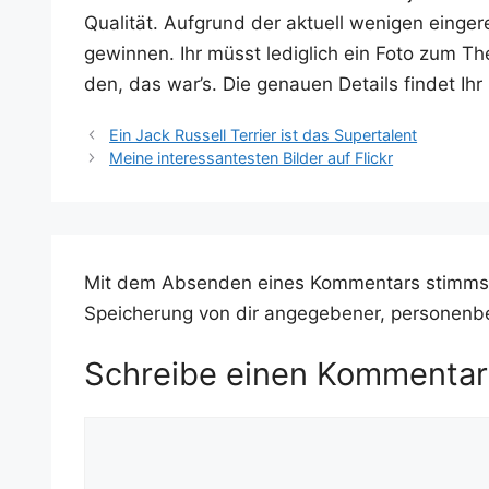
Qua­li­tät. Auf­grund der aktu­ell weni­gen ein­ge
gewin­nen. Ihr müsst ledig­lich ein Foto zum The
den, das war’s. Die genau­en Details fin­det Ih
Ein Jack Russell Terrier ist das Supertalent
Meine interessantesten Bilder auf Flickr
Mit dem Absenden eines Kommentars stimms
Speicherung von dir angegebener, personenb
Schreibe einen Kommentar
Kommentar