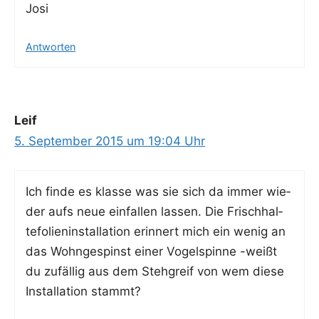
Josi
Antworten
Leif
5. September 2015 um 19:04 Uhr
Ich fin­de es klas­se was sie sich da immer wie­
der aufs neue ein­fal­len las­sen. Die Frisch­hal­
te­fo­li­en­in­stal­la­ti­on erin­nert mich ein wenig an
das Wohn­ge­spinst einer Vogel­spin­ne -weißt
du zufäl­lig aus dem Steh­greif von wem die­se
Instal­la­ti­on stammt?