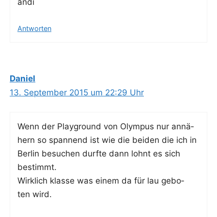
andi
Antworten
Daniel
13. September 2015 um 22:29 Uhr
Wenn der Play­ground von Olym­pus nur annä­
hern so span­nend ist wie die bei­den die ich in
Ber­lin besu­chen durf­te dann lohnt es sich
bestimmt.
Wirk­lich klas­se was einem da für lau gebo­
ten wird.