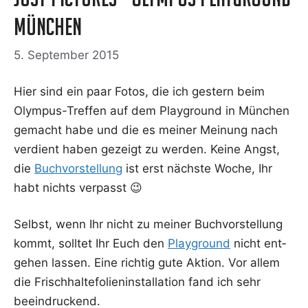
München
5. September 2015
Hier sind ein paar Fotos, die ich ges­tern beim
Olym­pus-Tref­fen auf dem Play­ground in Mün­chen
gemacht habe und die es mei­ner Mei­nung nach
ver­dient haben gezeigt zu wer­den. Kei­ne Angst,
die
Buch­vor­stel­lung
ist erst nächs­te Woche, Ihr
habt nichts verpasst 😉
Selbst, wenn Ihr nicht zu mei­ner Buch­vor­stel­lung
kommt, soll­tet Ihr Euch den
Play­ground
nicht ent­
ge­hen las­sen. Eine rich­tig gute Akti­on. Vor allem
die Frisch­hal­te­fo­li­en­in­stal­la­ti­on fand ich sehr
beeindruckend.