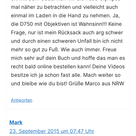
mal näher zu betrach­ten und viel­leicht auch
ein­mal im Laden in die Hand zu neh­men. Ja,
die D750 mit Objek­ti­ven ist Wahn­sinn!!! Kei­ne
Fra­ge, nur ist mein Rück­sack auch arg schwer
und durch einen schwe­ren Unfall bin ich nicht
mehr so gut zu Fuß. Wie auch immer. Freue
mich sehr auf dein Buch und hof­fe das man es
recht bald online bestel­len kann! Dei­ne Vide­os
besit­ze ich ja schon fast alle. Mach wei­ter so
und blei­be wie du bist! Grü­ße Mar­co aus NRW
Antworten
Mark
23. September 2015 um 07:47 Uhr