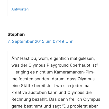
Antworten
Stephan
7. September 2015 um 07:49 Uhr
Äh? Hast Du, woi­fi, eigent­lich mal gele­sen,
was der Olym­pus Play­ground über­haupt ist?
Hier ging es nicht um Kame­ra­mar­ken-Pim­
melfech­ten son­dern dar­um, dass Olym­pus
eine Stät­te bereit­stellt wo sich jeder mal
krea­ti­ve aus­to­ben kann und Olym­pus die
Rech­nung bezahlt. Das dann frei­lich Olym­pus
ger­ne bestimmt und sagt “Du pro­bierst aber