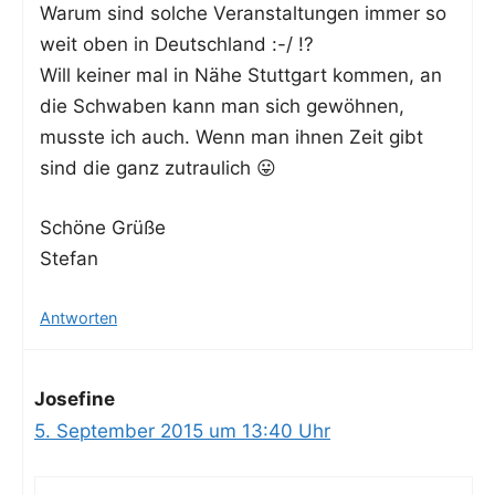
War­um sind sol­che Ver­an­stal­tun­gen immer so
weit oben in Deutschland :-/ !?
Will kei­ner mal in Nähe Stutt­gart kom­men, an
die Schwa­ben kann man sich gewöh­nen,
muss­te ich auch. Wenn man ihnen Zeit gibt
sind die ganz zutraulich 😛
Schö­ne Grüße
Stefan
Antworten
Josefine
5. September 2015 um 13:40 Uhr