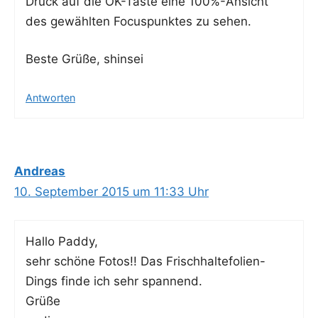
Druck auf die OK-Tas­te eine 100%-Ansicht
des gewähl­ten Focus­punk­tes zu sehen.
Bes­te Grü­ße, shinsei
Antworten
Andreas
10. September 2015 um 11:33 Uhr
Hal­lo Paddy,
sehr schö­ne Fotos!! Das Frisch­hal­te­fo­li­en-
Dings fin­de ich sehr spannend.
Grüße