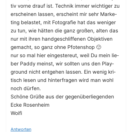
tiv vor­ne drauf ist. Tech­nik immer wich­ti­ger zu
erschei­nen las­sen, erscheint mir sehr Mar­ke­
ting belas­tet, mit Foto­gra­fie hat das weni­ger
zu tun, wie hät­ten die ganz gro­ßen, alten das
nur mit ihren hand­ge­schlif­fe­nen Objek­ti­ven
gemacht, so ganz ohne Pfotenshop 🙂
nur so mal hier ein­ges­te­reut, weil Du mein lie­
ber Pad­dy meinst, wir soll­ten uns den Play­
ground nicht ent­ge­hen las­sen. Ein wenig kri­
tisch lesen und hin­ter­fra­gen wird man wohl
noch dürfen.
Schö­ne Grü­ße aus der gegen­über­lie­gen­den
Ecke Rosenheim
Woifi
Antworten