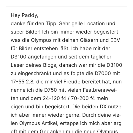
Hey Pad­dy,
dan­ke für den Tipp. Sehr gei­le Loca­ti­on und
super Bil­der! Ich bin immer wie­der begeis­tert
was die Olym­pus mit dei­nen Glä­sern und EBV
für Bil­der ent­ste­hen läßt. Ich habe mit der
D3100 ange­fan­gen und seit dem täg­li­cher
Leser dei­nes Blogs, danach war mir die D3100
zu ein­ge­schränkt und es folg­te die D7000 mit
17-55 2.8, die mir viel Freu­de berei­tet hat, nun
nen­ne ich die D750 mit vie­len Fest­brenn­wei­
ten und dem 24-120 f4 / 70-200 f4 mein
eigen und bin begeis­tert. Die bei­den DX nut­ze
ich aber immer wie­der ger­ne. Durch dei­ne vie­
len Olym­pus Arti­kel, ertap­pe ich mich aber arg
oft mit dem Gedan­ken mir die neue Olym­pus