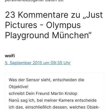
23 Kommentare zu „Just
Pictures - Olympus
Playground München“
woifi
5. September 2015 um 09:35 Uhr
Was der Sen­sor sieht, ent­schei­den die
Objektive!
schreibt Dein Freund Mar­tin Krolop
Nanü sag ich, bei mei­ner Kame­ra ent­schei­de
ich das, ein­schließ­lich des­sen, wel­ches Objek­