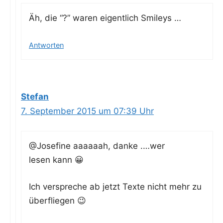
Äh, die “?” waren eigent­lich Smileys …
Antworten
Stefan
7. September 2015 um 07:39 Uhr
@Josefine aaaaaah, dan­ke .…wer
lesen kann 😀
Ich ver­spre­che ab jetzt Tex­te nicht mehr zu
überfliegen 😉