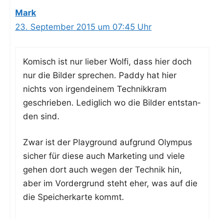
Mark
23. September 2015 um 07:45 Uhr
Komisch ist nur lie­ber Wol­fi, dass hier doch
nur die Bil­der spre­chen. Pad­dy hat hier
nichts von irgend­ei­nem Tech­nik­kram
geschrie­ben. Ledig­lich wo die Bil­der ent­stan­
den sind.
Zwar ist der Play­ground auf­grund Olym­pus
sicher für die­se auch Mar­ke­ting und vie­le
gehen dort auch wegen der Tech­nik hin,
aber im Vor­der­grund steht eher, was auf die
die Spei­cher­kar­te kommt.