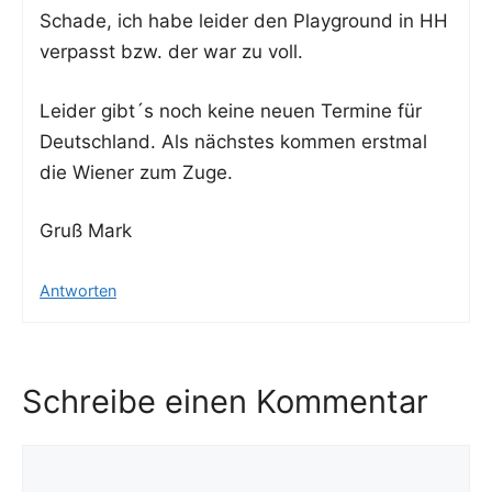
Scha­de, ich habe lei­der den Play­ground in HH
ver­passt bzw. der war zu voll.
Lei­der gibt´s noch kei­ne neu­en Ter­mi­ne für
Deutsch­land. Als nächs­tes kom­men erst­mal
die Wie­ner zum Zuge.
Gruß Mark
Antworten
Schreibe einen Kommentar
Kommentar