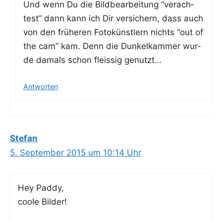
Und wenn Du die Bild­be­ar­bei­tung “ver­ach­
test” dann kann ich Dir ver­si­chern, dass auch
von den frü­he­ren Foto­künst­lern nichts “out of
the cam” kam. Denn die Dun­kel­kam­mer wur­
de damals schon fleis­sig genutzt…
Antworten
Stefan
5. September 2015 um 10:14 Uhr
Hey Pad­dy,
coo­le Bilder!