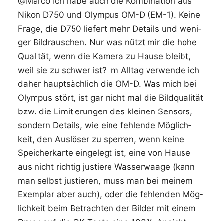
@Marco Ich habe auch die Kom­bi­na­ti­on aus
Nikon D750 und Olym­pus OM-D (EM-1). Kei­ne
Fra­ge, die D750 lie­fert mehr Details und weni­
ger Bild­rau­schen. Nur was nützt mir die hohe
Qua­li­tät, wenn die Kame­ra zu Hau­se bleibt,
weil sie zu schwer ist? Im All­tag ver­wen­de ich
daher haupt­säch­lich die OM-D. Was mich bei
Olym­pus stört, ist gar nicht mal die Bild­qua­li­tät
bzw. die Limi­tie­run­gen des klei­nen Sen­sors,
son­dern Details, wie eine feh­len­de Mög­lich­
keit, den Aus­lö­ser zu sper­ren, wenn kei­ne
Spei­cher­kar­te ein­ge­legt ist, eine von Hau­se
aus nicht rich­tig jus­tie­re Was­ser­waa­ge (kann
man selbst jus­tie­ren, muss man bei mei­nem
Exem­plar aber auch), oder die feh­len­den Mög­
lich­keit beim Betrach­ten der Bil­der mit einem