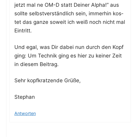
jetzt mal ne OM-D statt Dei­ner Alpha!” aus
soll­te selbst­ver­ständ­lich sein, immer­hin kos­
tet das gan­ze soweit ich weiß noch nicht mal
Eintritt.
Und egal, was Dir dabei nun durch den Kopf
ging: Um Tech­nik ging es hier zu kei­ner Zeit
in die­sem Beitrag.
Sehr kopf­krat­zen­de Grüße,
Ste­phan
Antworten