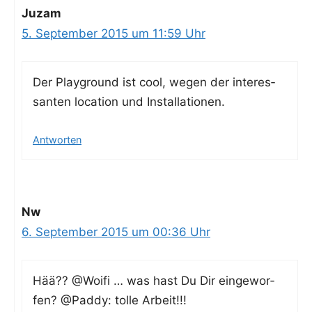
Juzam
5. September 2015 um 11:59 Uhr
Der Play­ground ist cool, wegen der inter­es­
san­ten loca­ti­on und Installationen.
Antworten
Nw
6. September 2015 um 00:36 Uhr
Hää?? @Woifi … was hast Du Dir ein­ge­wor­
fen? @Paddy: tol­le Arbeit!!!