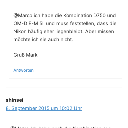
@Marco ich habe die Kom­bi­na­ti­on D750 und
OM-D E-M 5II und muss fest­stel­len, dass die
Nikon häu­fig eher lie­gen­bleibt. Aber mis­sen
möch­te ich sie auch nicht.
Gruß Mark
Antworten
shinsei
8. September 2015 um 10:02 Uhr