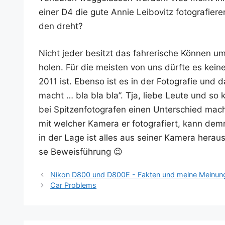
einer D4 die gute Annie Lei­bo­vitz foto­gra­fie­
den dreht?
Nicht jeder besitzt das fah­re­ri­sche Kön­nen 
holen. Für die meis­ten von uns dürf­te es kei
2011 ist. Eben­so ist es in der Foto­gra­fie und
macht … bla bla bla”. Tja, lie­be Leu­te und so
bei Spit­zen­fo­to­gra­fen einen Unter­schied mac
mit wel­cher Kame­ra er foto­gra­fiert, kann dem­n
in der Lage ist alles aus sei­ner Kame­ra her­aus
se Beweisführung 😉
Nikon D800 und D800E - Fakten und meine Meinun
Car Problems