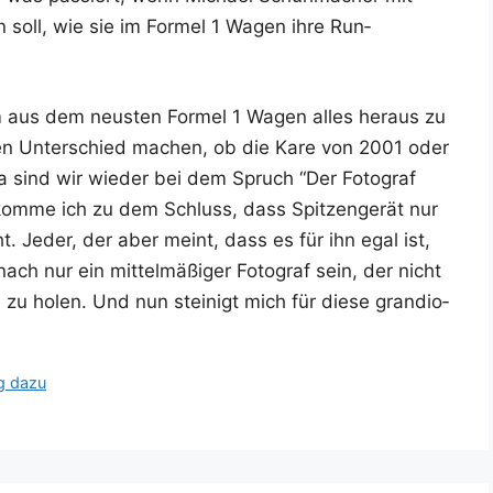
ren soll, wie sie im For­mel 1 Wagen ihre Run­
um aus dem neus­ten For­mel 1 Wagen alles her­aus zu
­nen Unter­schied machen, ob die Kare von 2001 oder
 da sind wir wie­der bei dem Spruch “Der Foto­graf
 kom­me ich zu dem Schluss, dass Spit­zen­ge­rät nur
ht. Jeder, der aber meint, dass es für ihn egal ist,
ach nur ein mit­tel­mä­ßi­ger Foto­graf sein, der nicht
 zu holen. Und nun stei­nigt mich für die­se gran­dio­
g dazu