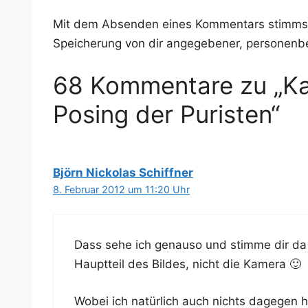
Mit dem Absenden eines Kommentars stimms
Speicherung von dir angegebener, personenb
68 Kommentare zu „Ka
Posing der Puristen“
Björn Nickolas Schiffner
8. Februar 2012 um 11:20 Uhr
Dass sehe ich genau­so und stim­me dir da
Haupt­teil des Bil­des, nicht die Kamera 🙂
Wobei ich natür­lich auch nichts dage­gen 