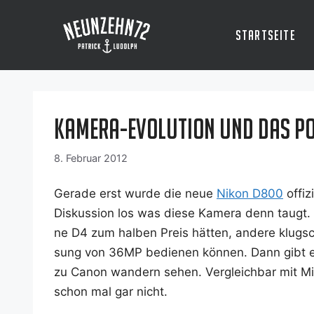
Zum
Inhalt
Startseite
springen
Kamera-Evolution und das Po
8. Februar 2012
Gera­de erst wur­de die neue
Nikon D800
offi­z
Dis­kus­si­on los was die­se Kame­ra denn taugt. 
ne D4 zum hal­ben Preis hät­ten, ande­re klug­sch
sung von 36MP bedie­nen kön­nen. Dann gibt es d
zu Canon wan­dern sehen. Ver­gleich­bar mit Mit­
schon mal gar nicht.