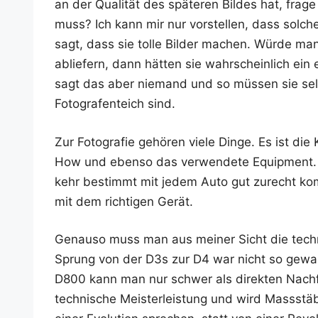
an der Qua­li­tät des spä­te­ren Bil­des hat, fr
muss? Ich kann mir nur vor­stel­len, dass sol­
sagt, dass sie tol­le Bil­der machen. Wür­de man
ablie­fern, dann hät­ten sie wahr­schein­lich ein e
sagt das aber nie­mand und so müs­sen sie selbst
Foto­gra­fen­teich sind.
Zur Foto­gra­fie gehö­ren vie­le Din­ge. Es ist die 
How und eben­so das ver­wen­de­te Equip­ment. Ei
kehr bestimmt mit jedem Auto gut zurecht kom­
mit dem rich­ti­gen Gerät.
Genau­so muss man aus mei­ner Sicht die tech­ni
Sprung von der D3s zur D4 war nicht so gewal
D800 kann man nur schwer als direk­ten Nach­fol
tech­ni­sche Meis­ter­leis­tung und wird Mass­s