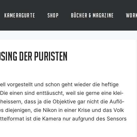
Kameragurte
Shop
Bücher & Magazine
Wor
sing der Puristen
i­ell vor­ge­stellt und schon geht wie­der die hef­ti­ge
Die einen sind ent­täuscht, weil sie ger­ne eine klei­
eis­sern, dass ja die Objek­ti­ve gar nicht die Auf­lö­
ie­je­ni­gen, die Nikon in einer Kri­se und das Volk
tel­for­mat ist die Kame­ra nur auf­grund des Sen­sors