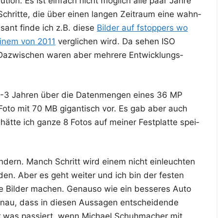
u­ti­on. Es ist ein­fach nicht mög­lich alle paar Jah­re
 Schrit­te, die über einen lan­gen Zeit­raum eine wahn­
­sant fin­de ich z.B. die­se
Bil­der auf fstop­pers wo
einem von 2011
ver­gli­chen wird. Da sehen ISO
azwi­schen waren aber meh­re­re Ent­wick­lungs­
s 2-3 Jah­ren über die Daten­men­gen eines 36 MP
Foto mit 70 MB gigan­tisch vor. Es gab aber auch
ät­te ich gan­ze 8 Fotos auf mei­ner Fest­plat­te spei­
hin­dern. Manch Schritt wird einem nicht ein­leuch­ten
en. Aber es geht wei­ter und ich bin der fes­ten
e Bil­der machen. Genau­so wie ein bes­se­res Auto
au, dass in die­sen Aus­sa­gen ent­schei­den­de
r was pas­siert, wenn Micha­el Schuh­ma­cher mit