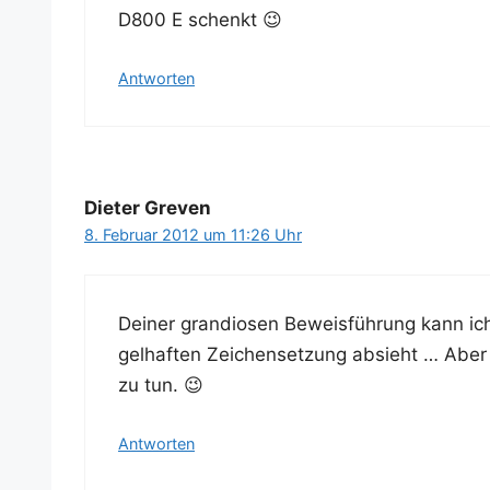
D800 E schenkt 😉
Antworten
Dieter Greven
8. Februar 2012 um 11:26 Uhr
Dei­ner gran­dio­sen Beweis­füh­rung kann
gel­haf­ten Zei­chen­set­zung absieht … Aber
zu tun. 😉
Antworten