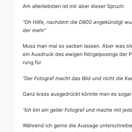
Am aller­liebs­ten ist mir aber die­ser Spruch:
“Oh Hil­fe, nach­dem die D800 ange­kün­digt wur
der mehr”
Muss man mal so sacken las­sen. Aber was steck
ein Aus­druck des ewi­gen Nör­gel­po­sings der Pur
rung für
“Der Foto­graf macht das Bild und nicht die K
Ganz krass aus­ge­drückt könn­te man es sogar
“Ich bin ein gei­ler Foto­graf und mache mit jeder
Wäh­rend ich ger­ne die Aus­sa­ge unter­schrei­be