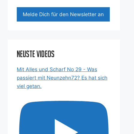
Mel­de Dich für den News­let­ter an
Neuste Videos
Mit Alles und Scharf No 29 - Was
passiert mit Neunzehn72? Es hat sich
viel getan.