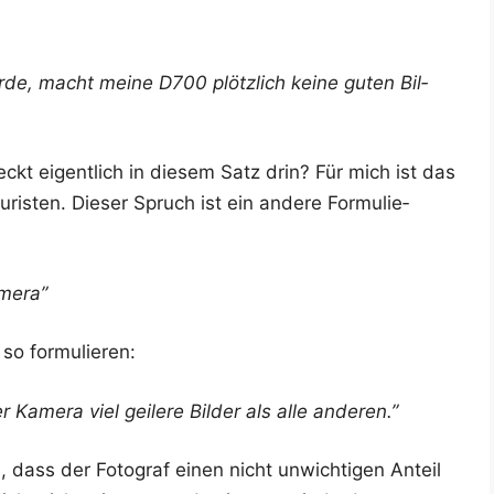
­de, macht mei­ne D700 plötz­lich kei­ne guten Bil­
t eigent­lich in die­sem Satz drin? Für mich ist das
is­ten. Die­ser Spruch ist ein ande­re For­mu­lie­
amera”
 so formulieren:
 Kame­ra viel gei­le­re Bil­der als alle anderen.”
, dass der Foto­graf einen nicht unwich­ti­gen Anteil