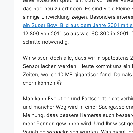
einer Evo­lu­ti­on spre­chen, statt von einer Revo­l
das Rad neu zu erfin­den. Es sind vie­le klei­ne
sin­ni­ge Ent­wick­lung zei­gen. Beson­ders inter­es
ein Super Bowl Bild aus dem Jah­re 2001 mit 
12.800 von 2011 so aus wie ISO 800 in 2001. D
schrit­te notwendig.
Wir wis­sen doch alle, dass wir in spä­tes­ten
Sen­sor lachen wer­den. Heu­te kommt uns ein 
Zei­ten, wo ich 10 MB gigan­tisch fand. Damals h
chern können 😉
Man kann Evo­lu­ti­on und Fort­schritt nicht ver­
und man­cher Weg wird in einer Sack­gas­se end
Mei­nung, dass bes­se­re Kame­ras auch bes­se­r
mehr Ren­nen gewin­nen wird. Und Ihr wisst gen
Varia­blen weg­ge­las­sen wur­den. Was meint Ih