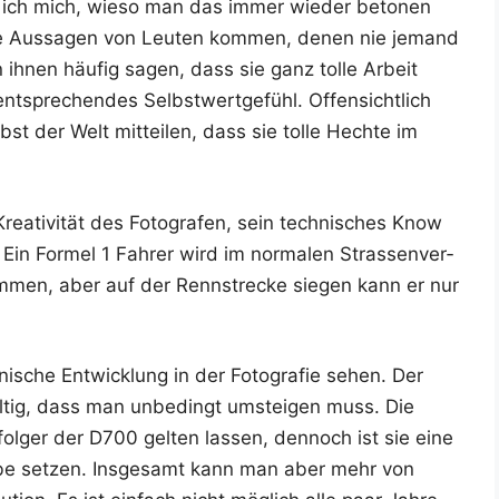
a­ge ich mich, wie­so man das immer wie­der beto­nen
che Aus­sa­gen von Leu­ten kom­men, denen nie jemand
 ihnen häu­fig sagen, dass sie ganz tol­le Arbeit
nt­spre­chen­des Selbst­wert­ge­fühl. Offen­sicht­lich
 der Welt mit­tei­len, dass sie tol­le Hech­te im
Krea­ti­vi­tät des Foto­gra­fen, sein tech­ni­sches Know
n For­mel 1 Fah­rer wird im nor­ma­len Stras­sen­ver­
men, aber auf der Renn­stre­cke sie­gen kann er nur
­sche Ent­wick­lung in der Foto­gra­fie sehen. Der
­tig, dass man unbe­dingt umstei­gen muss. Die
­ger der D700 gel­ten las­sen, den­noch ist sie eine
tä­be set­zen. Ins­ge­samt kann man aber mehr von