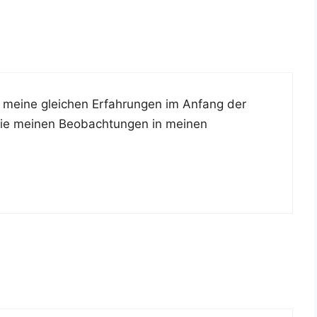
t mei­ne glei­chen Erfah­run­gen im Anfang der
wie mei­nen Beob­ach­tun­gen in mei­nen