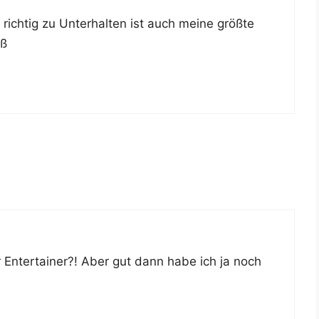
 rich­tig zu Unter­hal­ten ist auch mei­ne größ­te
uß
 Enter­tai­ner?! Aber gut dann habe ich ja noch