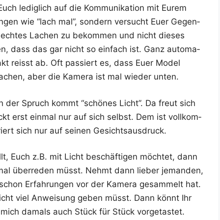
uch ledig­lich auf die Kom­mu­ni­ka­ti­on mit Eurem
un­gen wie “lach mal”, son­dern ver­sucht Euer Gegen­
 ech­tes Lachen zu bekom­men und nicht die­ses
len, dass das gar nicht so ein­fach ist. Ganz auto­ma­
akt reisst ab. Oft pas­siert es, dass Euer Model
u lachen, aber die Kame­ra ist mal wie­der unten.
ch der Spruch kommt “schö­nes Licht”. Da freut sich
ckt erst ein­mal nur auf sich selbst. Dem ist voll­kom­
iert sich nur auf sei­nen Gesichtsausdruck.
llt, Euch z.B. mit Licht beschäf­ti­gen möch­tet, dann
mal über­re­den müsst. Nehmt dann lie­ber jeman­den,
 schon Erfah­run­gen vor der Kame­ra gesam­melt hat.
icht viel Anwei­sung geben müsst. Dann könnt Ihr
h mich damals auch Stück für Stück vorgetastet.