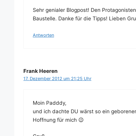
Sehr genia­ler Blog­post! Den Prot­ago­nis­ten
Bau­stel­le. Dan­ke für die Tipps! Lie­ben Gr
Antworten
Frank Heeren
17. Dezember 2012 um 21:25 Uhr
Moin Padddy,
und ich dach­te DU wärst so ein gebo­re­ner
Hoff­nung für mich 😉