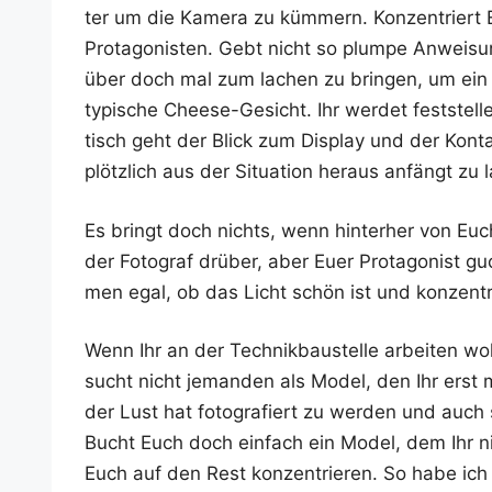
ter um die Kame­ra zu küm­mern. Kon­zen­triert E
Prot­ago­nis­ten. Gebt nicht so plum­pe Anwei­s
über doch mal zum lachen zu brin­gen, um ein
typi­sche Cheese-Gesicht. Ihr wer­det fest­stel­
tisch geht der Blick zum Dis­play und der Kon­t
plötz­lich aus der Situa­ti­on her­aus anfängt z
Es bringt doch nichts, wenn hin­ter­her von Eu
der Foto­graf drü­ber, aber Euer Prot­ago­nist gu
men egal, ob das Licht schön ist und kon­zen­tr
Wenn Ihr an der Tech­nik­bau­stel­le arbei­ten wo
sucht nicht jeman­den als Model, den Ihr erst 
der Lust hat foto­gra­fiert zu wer­den und auch
Bucht Euch doch ein­fach ein Model, dem Ihr n
Euch auf den Rest kon­zen­trie­ren. So habe ic