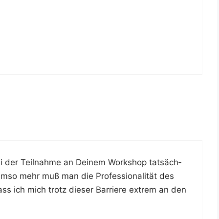
i der Teil­nah­me an Dei­nem Work­shop tat­säch­
Umso mehr muß man die Pro­fes­sio­na­li­tät des
ss ich mich trotz die­ser Bar­rie­re extrem an den