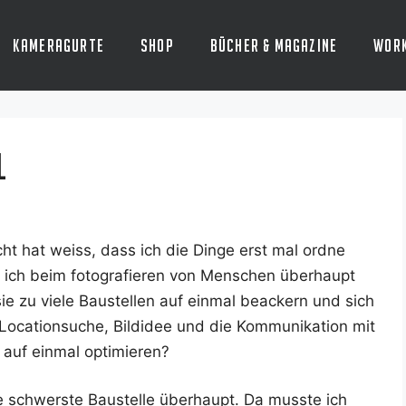
Kameragurte
Shop
Bücher & Magazine
Wor
l
t hat weiss, dass ich die Din­ge erst mal ord­ne
n ich beim foto­gra­fie­ren von Men­schen über­haupt
e zu vie­le Bau­stel­len auf ein­mal beackern und sich
 Loca­ti­ons­u­che, Bild­idee und die Kom­mu­ni­ka­ti­on mit
s auf ein­mal optimieren?
e schwers­te Bau­stel­le über­haupt. Da muss­te ich