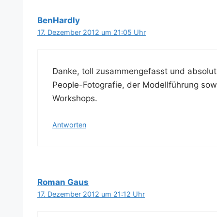
BenHardly
17. Dezember 2012 um 21:05 Uhr
Dan­ke, toll zusam­men­ge­fasst und abso­lu
Peo­p­le-Foto­gra­fie, der Modell­füh­rung so
Workshops.
Antworten
Roman Gaus
17. Dezember 2012 um 21:12 Uhr