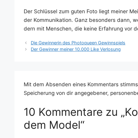
Der Schlüs­sel zum guten Foto liegt mei­ner Mei­
der Kom­mu­ni­ka­ti­on. Ganz beson­ders dann, 
dern mit Men­schen, die kei­ne Erfah­rung vor 
Die Gewinnerin des Photoqueen Gewinnspiels
Der Gewinner meiner 10.000 Like Verlosung
Mit dem Absenden eines Kommentars stimms
Speicherung von dir angegebener, personenb
10 Kommentare zu „Ko
dem Model“