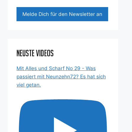
Mel­de Dich für den News­let­ter an
Neuste Videos
Mit Alles und Scharf No 29 - Was
passiert mit Neunzehn72? Es hat sich
viel getan.