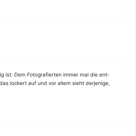
 ist: Dem Foto­gra­fier­ten immer mal die ent­
as lockert auf und vor allem sieht der­je­ni­ge,