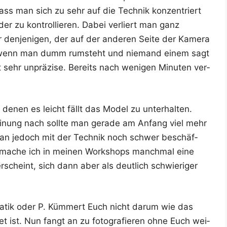
dass man sich zu sehr auf die Tech­nik kon­zen­triert
er zu kon­trol­lie­ren. Dabei ver­liert man ganz
den­je­ni­gen, der auf der ande­ren Sei­te der Kame­ra
als wenn man dumm rum­steht und nie­mand einem sagt
 sehr unprä­zi­se. Bereits nach weni­gen Minu­ten ver­
 denen es leicht fällt das Model zu unter­hal­ten.
i­nung nach soll­te man gera­de am Anfang viel mehr
t man jedoch mit der Tech­nik noch schwer beschäf­
d mache ich in mei­nen Work­shops manch­mal eine
rscheint, sich dann aber als deut­lich schwie­ri­ger
ma­tik oder P. Küm­mert Euch nicht dar­um wie das
tet ist. Nun fangt an zu foto­gra­fie­ren ohne Euch wei­