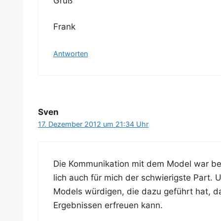
Gruß
Frank
Antworten
Sven
17. Dezember 2012 um 21:34 Uhr
Die Kom­mu­ni­ka­ti­on mit dem Model war be
lich auch für mich der schwie­rigs­te Part. 
Models wür­di­gen, die dazu geführt hat, da
Ergeb­nis­sen erfreu­en kann.