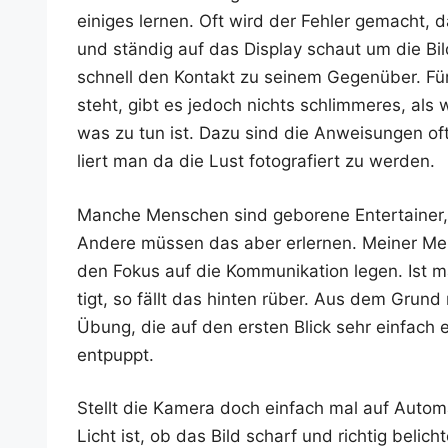
eini­ges ler­nen. Oft wird der Feh­ler gemacht, 
und stän­dig auf das Dis­play schaut um die Bil­d
schnell den Kon­takt zu sei­nem Gegen­über. Für 
steht, gibt es jedoch nichts schlim­me­res, 
was zu tun ist. Dazu sind die Anwei­sun­gen oft
liert man da die Lust foto­gra­fiert zu werden.
Man­che Men­schen sind gebo­re­ne Enter­tai­ner,
Ande­re müs­sen das aber erler­nen. Mei­ner Me
den Fokus auf die Kom­mu­ni­ka­ti­on legen. Is
tigt, so fällt das hin­ten rüber. Aus dem Grun
Übung, die auf den ers­ten Blick sehr ein­fach e
entpuppt.
Stellt die Kame­ra doch ein­fach mal auf Auto­
Licht ist, ob das Bild scharf und rich­tig belich­