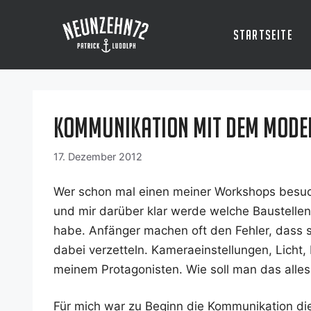
Zum
Inhalt
Startseite
springen
Kommunikation mit dem Mode
17. Dezember 2012
Wer schon mal einen mei­ner Work­shops besuch
und mir dar­über klar wer­de wel­che Bau­stel­le
habe. Anfän­ger machen oft den Feh­ler, dass si
dabei ver­zet­teln. Kame­ra­ein­stel­lun­gen, Licht,
mei­nem Prot­ago­nis­ten. Wie soll man das alle
Für mich war zu Beginn die Kom­mu­ni­ka­ti­on di