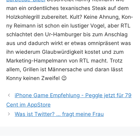
man ein ordent­li­ches texa­ni­sches Steak auf dem
Holz­koh­le­grill zube­rei­tet. Kult? Kei­ne Ahnung, Kon­
ny Rei­mann ist schon ein lus­ti­ger Vogel, aber RTL
schlach­tet den Ur-Ham­bur­ger bis zum Anschlag
aus und dadurch wirkt er etwas omni­prä­sent was
ihn wie­der­um Glaub­wür­dig­keit kos­tet und zum
Mar­ke­ting-Ham­pel­mann von RTL macht. Trotz
allem, Gril­len ist Män­ner­sa­che und dar­an lässt
Kon­ny kei­nen Zweifel 😉
iPhone Game Empfehlung - Peggle jetzt für 79
Cent im AppStore
Was ist Twitter? … fragt meine Frau