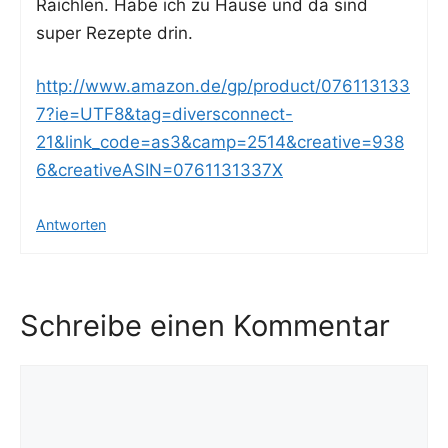
Raich­len. Habe ich zu Hau­se und da sind
super Rezep­te drin.
http://www.amazon.de/gp/product/076113133
7?ie=UTF8&tag=diversconnect-
21&link_code=as3&camp=2514&creative=938
6&creativeASIN=0761131337X
Antworten
Schreibe einen Kommentar
Kommentar