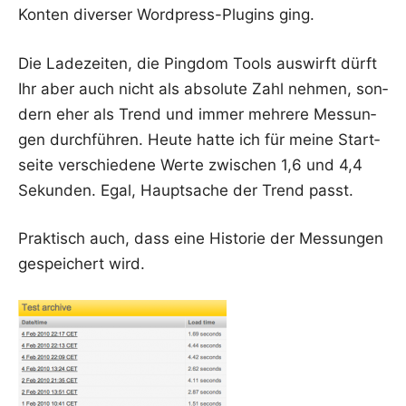
Kon­ten diver­ser Word­press-Plug­ins ging.
Die Lade­zei­ten, die Ping­dom Tools aus­wirft dürft
Ihr aber auch nicht als abso­lu­te Zahl neh­men, son­
dern eher als Trend und immer meh­re­re Mes­sun­
gen durch­füh­ren. Heu­te hat­te ich für mei­ne Start­
sei­te ver­schie­de­ne Wer­te zwi­schen 1,6 und 4,4
Sekun­den. Egal, Haupt­sa­che der Trend passt.
Prak­tisch auch, dass eine His­to­rie der Mes­sun­gen
gespei­chert wird.