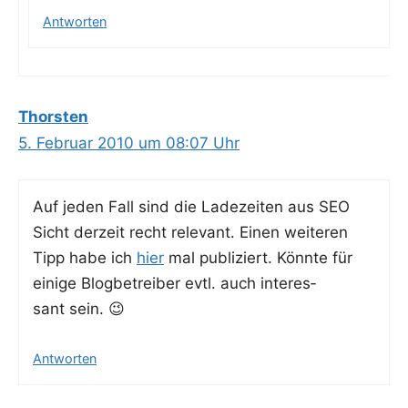
Antworten
Thorsten
5. Februar 2010 um 08:07 Uhr
Auf jeden Fall sind die Lade­zei­ten aus SEO
Sicht der­zeit recht rele­vant. Einen wei­te­ren
Tipp habe ich
hier
mal publi­ziert. Könn­te für
eini­ge Blog­be­trei­ber evtl. auch inter­es­
sant sein. 😉
Antworten