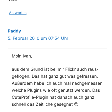
Antworten
Paddy
5. Februar 2010 um 07:54 Uhr
Moin Ivan,
aus dem Grund ist bei mir Flickr auch raus­
ge­flo­gen. Das hat ganz gut was gefres­sen.
Außer­dem habe ich auch mal nach­ge­mes­sen
wel­che Plug­ins wie oft genutzt wer­den. Das
Cute­Pro­fi­le-Plug­in hat danach auch ganz
schnell das Zeit­li­che gesegnet 😉