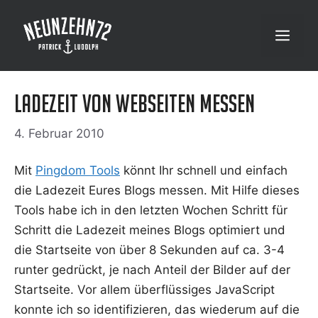
Zum
Inhalt
Menü
springen
Ladezeit von Webseiten messen
4. Februar 2010
Mit
Ping­dom Tools
könnt Ihr schnell und ein­fach
die Lade­zeit Eures Blogs mes­sen. Mit Hil­fe die­ses
Tools habe ich in den letz­ten Wochen Schritt für
Schritt die Lade­zeit mei­nes Blogs opti­miert und
die Start­sei­te von über 8 Sekun­den auf ca. 3-4
run­ter gedrückt, je nach Anteil der Bil­der auf der
Start­sei­te. Vor allem über­flüs­si­ges Java­Script
konn­te ich so iden­ti­fi­zie­ren, das wie­der­um auf die