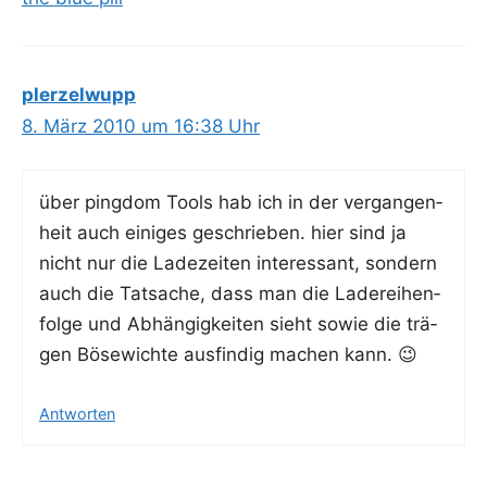
plerzelwupp
8. März 2010 um 16:38 Uhr
über ping­dom Tools hab ich in der ver­gan­gen­
heit auch eini­ges geschrie­ben. hier sind ja
nicht nur die Lade­zei­ten inter­es­sant, son­dern
auch die Tat­sa­che, dass man die Lade­rei­hen­
fol­ge und Abhän­gig­kei­ten sieht sowie die trä­
gen Böse­wich­te aus­fin­dig machen kann. 😉
Antworten