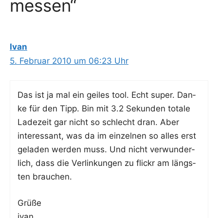
messen“
Ivan
5. Februar 2010 um 06:23 Uhr
Das ist ja mal ein gei­les tool. Echt super. Dan­
ke für den Tipp. Bin mit 3.2 Sekun­den tota­le
Lade­zeit gar nicht so schlecht dran. Aber
inter­es­sant, was da im ein­zel­nen so alles erst
gela­den wer­den muss. Und nicht ver­wun­der­
lich, dass die Ver­lin­kun­gen zu flickr am längs­
ten brauchen.
Grü­ße
ivan