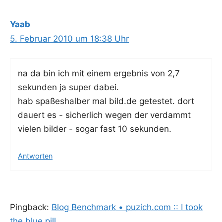
Yaab
5. Februar 2010 um 18:38 Uhr
na da bin ich mit einem ergeb­nis von 2,7
sekun­den ja super dabei.
hab spa­ßes­hal­ber mal bild.de getes­tet. dort
dau­ert es - sicher­lich wegen der ver­dammt
vie­len bil­der - sogar fast 10 sekunden.
Antworten
Pingback:
Blog Benchmark • puzich.com :: I took
the blue pill