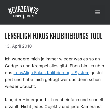
Zum
Inhalt
Menü
springen
LensAlign Fokus Kalibrierungs Tool
13. April 2010
Ich wun­de­re mich ja immer wie­der was es so an
Gad­gets und Krem­pel alles gibt. Eben bin ich über
das
Len­sA­lign Fokus Kali­brie­rungs-Sys­tem
gestol­
pert und habe mich gefragt wer das denn schon
wie­der braucht.
Klar, der Hin­ter­grund ist recht ein­fach und schnell
erzählt. Nicht jedes Objek­tiv und jede Kame­ra ist