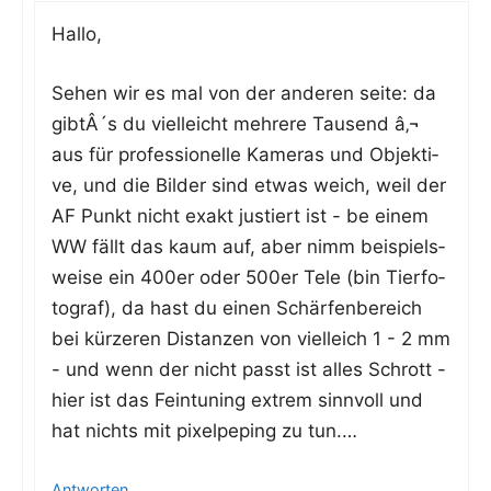
Hal­lo,
Sehen wir es mal von der ande­ren sei­te: da
gibtÂ´s du viel­leicht meh­re­re Tau­send â‚¬
aus für pro­fes­sio­nel­le Kame­ras und Objek­ti­
ve, und die Bil­der sind etwas weich, weil der
AF Punkt nicht exakt jus­tiert ist - be einem
WW fällt das kaum auf, aber nimm bei­spiels­
wei­se ein 400er oder 500er Tele (bin Tier­fo­
to­graf), da hast du einen Schär­fen­be­reich
bei kür­ze­ren Distan­zen von viel­leich 1 - 2 mm
- und wenn der nicht passt ist alles Schrott -
hier ist das Fein­tu­ning extrem sinn­voll und
hat nichts mit pixel­pe­ping zu tun.…
Antworten