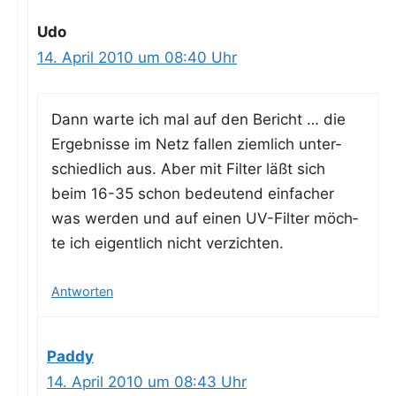
Udo
14. April 2010 um 08:40 Uhr
Dann war­te ich mal auf den Bericht … die
Ergeb­nis­se im Netz fal­len ziem­lich unter­
schied­lich aus. Aber mit Fil­ter läßt sich
beim 16-35 schon bedeu­tend ein­fa­cher
was wer­den und auf einen UV-Fil­ter möch­
te ich eigent­lich nicht verzichten.
Antworten
Paddy
14. April 2010 um 08:43 Uhr