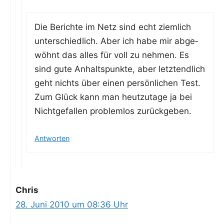
Die Berich­te im Netz sind echt ziem­lich
unter­schied­lich. Aber ich habe mir abge­
wöhnt das alles für voll zu neh­men. Es
sind gute Anhalts­punk­te, aber letzt­end­lich
geht nichts über einen per­sön­li­chen Test.
Zum Glück kann man heut­zu­ta­ge ja bei
Nicht­ge­fal­len pro­blem­los zurückgeben.
Antworten
Chris
28. Juni 2010 um 08:36 Uhr