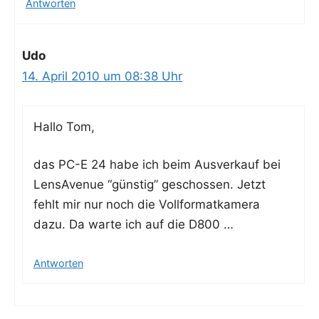
Antworten
Udo
14. April 2010 um 08:38 Uhr
Hal­lo Tom,
das PC-E 24 habe ich beim Aus­ver­kauf bei
Len­sA­ve­nue “güns­tig” geschos­sen. Jetzt
fehlt mir nur noch die Voll­for­mat­ka­me­ra
dazu. Da war­te ich auf die D800 …
Antworten