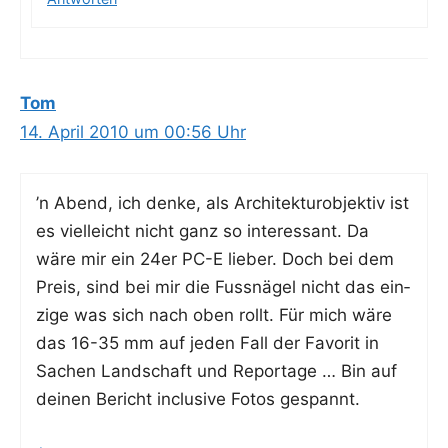
Tom
14. April 2010 um 00:56 Uhr
’n Abend, ich den­ke, als Archi­tek­tur­ob­jek­tiv ist
es viel­leicht nicht ganz so inter­es­sant. Da
wäre mir ein 24er PC-E lie­ber. Doch bei dem
Preis, sind bei mir die Fuss­nä­gel nicht das ein­
zi­ge was sich nach oben rollt. Für mich wäre
das 16-35 mm auf jeden Fall der Favo­rit in
Sachen Land­schaft und Repor­ta­ge … Bin auf
dei­nen Bericht inclu­si­ve Fotos gespannt.