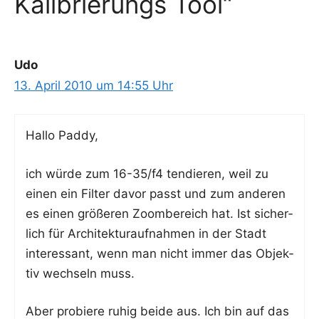
Kalibrierungs Tool“
Udo
13. April 2010 um 14:55 Uhr
Hal­lo Paddy,
ich wür­de zum 16-35/f4 ten­die­ren, weil zu
einen ein Fil­ter davor passt und zum ande­ren
es einen grö­ße­ren Zoom­be­reich hat. Ist sicher­
lich für Archi­tek­tur­auf­nah­men in der Stadt
inter­es­sant, wenn man nicht immer das Objek­
tiv wech­seln muss.
Aber pro­bie­re ruhig bei­de aus. Ich bin auf das