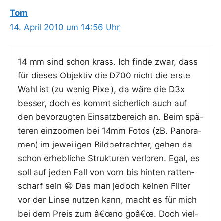
Tom
14. April 2010 um 14:56 Uhr
14 mm sind schon krass. Ich fin­de zwar, dass
für die­ses Objek­tiv die D700 nicht die ers­te
Wahl ist (zu wenig Pixel), da wäre die D3x
bes­ser, doch es kommt sicher­lich auch auf
den bevor­zug­ten Ein­satz­be­reich an. Beim spä­
te­ren ein­zoo­men bei 14mm Fotos (zB. Pan­ora­
men) im jewei­li­gen Bild­be­trach­ter, gehen da
schon erheb­li­che Struk­tu­ren ver­lo­ren. Egal, es
soll auf jeden Fall von vorn bis hin­ten rat­ten­
scharf sein 😀 Das man jedoch kei­nen Fil­ter
vor der Lin­se nut­zen kann, macht es für mich
bei dem Preis zum â€œno goâ€œ. Doch viel­