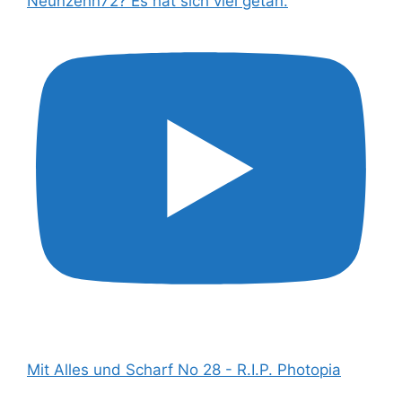
Neunzehn72? Es hat sich viel getan.
Mit Alles und Scharf No 28 - R.I.P. Photopia