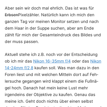
Aber sein wir doch mal ehr­lich. Das ist was für
Erb­sen
Pixel­zäh­ler. Natür­lich kann ich mich den
gan­zen Tag vor mei­nen Moni­tor set­zen und nach
dem Haar in der Sup­pe suchen, aber am Ende
zählt für mich der Gesamt­ein­druck des Bil­des und
der muss passen.
Aktu­ell ste­he ich z.B. noch vor der Ent­schei­dung
ob ich mir das
Nikon 16-35mm f/4
oder das
Nikon
14-24mm f/2,8
kau­fen soll. Was man dazu in den
Foren liest und mit wel­chen Mit­teln dort auf Feh­
ler­su­che gegan­gen wird klappt einem die Fuß­nä­
gel hoch. Danach hat mein kei­ne Lust mehr
irgend­eins der Objek­ti­ve zu kau­fen. Genau das
mei­ne ich. Geht doch nichts über einen selbst