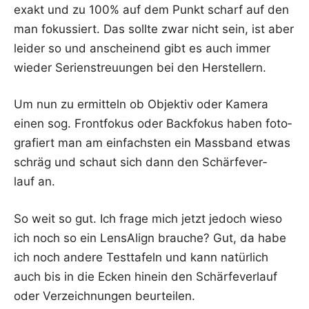
exakt und zu 100% auf dem Punkt scharf auf den
man fokus­siert. Das soll­te zwar nicht sein, ist aber
lei­der so und anschei­nend gibt es auch immer
wie­der Seri­en­streu­un­gen bei den Herstellern.
Um nun zu ermit­teln ob Objek­tiv oder Kame­ra
einen sog. Front­fo­kus oder Back­fo­kus haben foto­
gra­fiert man am ein­fachs­ten ein Mass­band etwas
schräg und schaut sich dann den Schär­fe­ver­
lauf an.
So weit so gut. Ich fra­ge mich jetzt jedoch wie­so
ich noch so ein Len­sA­lign brau­che? Gut, da habe
ich noch ande­re Test­ta­feln und kann natür­lich
auch bis in die Ecken hin­ein den Schär­fe­ver­lauf
oder Ver­zeich­nun­gen beurteilen.