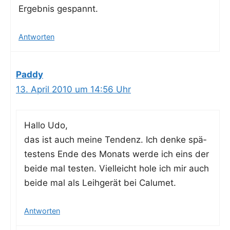
Ergeb­nis gespannt.
Antworten
Paddy
13. April 2010 um 14:56 Uhr
Hal­lo Udo,
das ist auch mei­ne Ten­denz. Ich den­ke spä­
tes­tens Ende des Monats wer­de ich eins der
bei­de mal tes­ten. Viel­leicht hole ich mir auch
bei­de mal als Leih­ge­rät bei Calumet.
Antworten