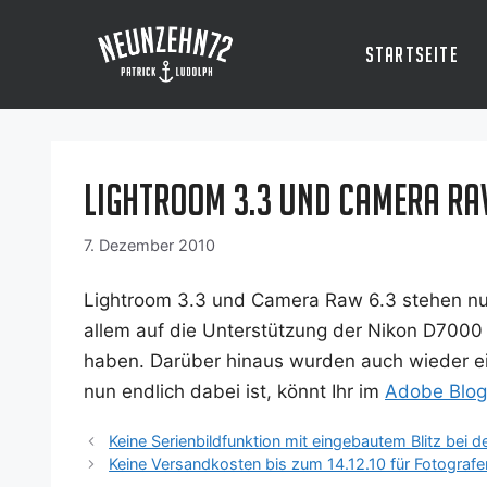
Zum
Inhalt
Startseite
springen
Lightroom 3.3 und Camera Raw
7. Dezember 2010
Ligh­t­room 3.3 und Came­ra Raw 6.3 ste­hen nun e
allem auf die Unter­stüt­zung der Nikon D7000
haben. Dar­über hin­aus wur­den auch wie­der eini­
nun end­lich dabei ist, könnt Ihr im
Ado­be Blog
Keine Serienbildfunktion mit eingebautem Blitz bei
Keine Versandkosten bis zum 14.12.10 für Fotografe