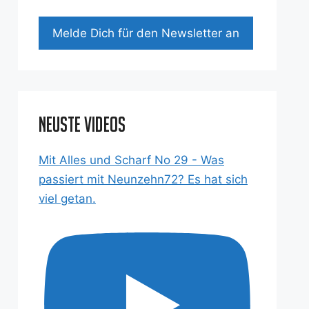
Mel­de Dich für den News­let­ter an
Neuste Videos
Mit Alles und Scharf No 29 - Was
passiert mit Neunzehn72? Es hat sich
viel getan.