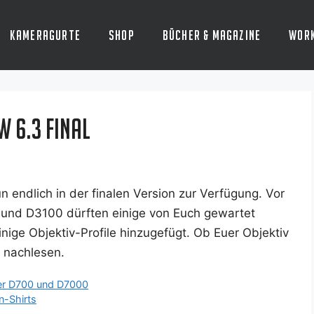
Kameragurte
Shop
Bücher & Magazine
Wor
 6.3 final
nd­lich in der fina­len Ver­si­on zur Ver­fü­gung. Vor
 und D3100 dürf­ten eini­ge von Euch gewar­tet
ge Objek­tiv-Pro­fi­le hin­zu­ge­fügt. Ob Euer Objek­tiv
nachlesen.
 der D700 und D7000
n-Shirts