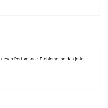
 rie­sen Per­fo­mance-Pro­ble­me, so das jedes